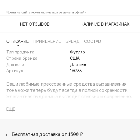
Золото
Adele for you
Финал лета
*Цена на сайте может отличаться от цены в офлайн
Advante
ЭКСКЛЮЗИВ
1 АВГ - 31 АВГ
Aesop
НЕТ ОТЗЫВОВ
НАЛИЧИЕ В МАГАЗИНАХ
Age Stop
ЭКСКЛЮЗИВ
AHFA Cosmetics
ОПИСАНИЕ
ПРИМЕНЕНИЕ
БРЕНД
СОСТАВ
Ajmal
Тип продукта
Футляр
Страна бренда
США
Alix Avien
Для кого
Для нее
Allies of Skin
Артикул
10733
AMAN
Ваши любимые прессованные средства выравнивания
Amina Daudova Brushes
тона кожи теперь будут всегда в полной сохранности.
Amouage
Элегантная пудреница выглядит стильно и современно.
Удобное зеркало позволяет подправить макияж в
Amuleto Di Casa
любой обстановке. Прочный алюминиевый корпус
ЕЩЁ
Angiopharm
ЭКСКЛЮЗИВ
рассчитан на долгую жизнь. Надежная магнитная
Annbeauty
застежка защищает пудру. Легко заменить
наполнители. Идеальна для путешествий или поправок
Anua
на ходу.
Бесплатная доставка от 1500 ₽
Apadent