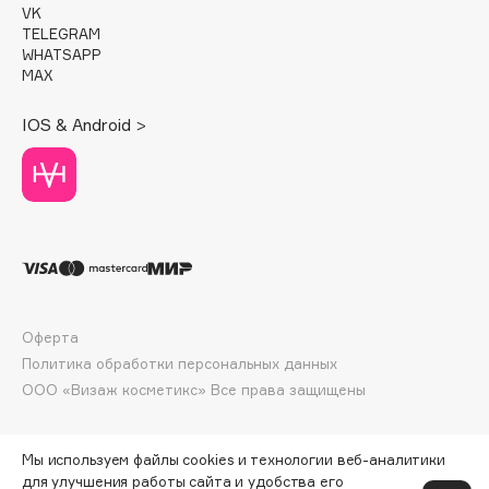
VK
Deonica
TELEGRAM
Dessange
WHATSAPP
MAX
Dior
Divage
IOS & Android >
Dolce & Gabbana
Dolomit
Dorco
DP Daily Perfection
Dr. Vranjes Firenze
Dr.Althea
Dr.Ceuracle
Оферта
Dr.Jart+
Политика обработки персональных данных
DSD de Luxe
ООО «Визаж косметикс» Все права защищены
Dyson
Мы используем файлы cookies и технологии веб-аналитики
для улучшения работы сайта и удобства его