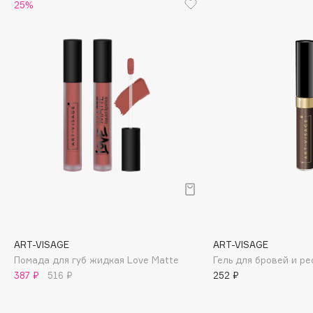
Biomed
25%
Biorepair
Blanx
Blistex
BLOME
Boadicea The Victorious
Bobbi Brown
BOOMSHOP
BORK
Brunello Cucinelli
Bvlgari
by TERRY
BY WISHTREND
ART-VISAGE
ART-VISAGE
Byredo
Помада для губ жидкая Love Matte
Гель для бровей и ре
387 ₽
516 ₽
252 ₽
C