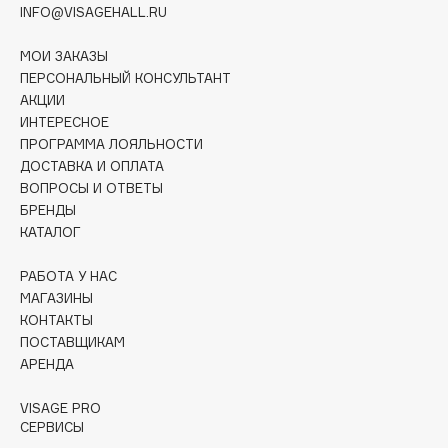
Collagenina
INFO@VISAGEHALL.RU
Consly
МОИ ЗАКАЗЫ
Corimo
ПЕРСОНАЛЬНЫЙ КОНСУЛЬТАНТ
CosRX
АКЦИИ
Cottolina
ИНТЕРЕСНОЕ
ПРОГРАММА ЛОЯЛЬНОСТИ
Crescina
ДОСТАВКА И ОПЛАТА
Cunzite
ВОПРОСЫ И ОТВЕТЫ
Curaprox
БРЕНДЫ
КАТАЛОГ
D
РАБОТА У НАС
МАГАЗИНЫ
КОНТАКТЫ
d'Alba
ПОСТАВЩИКАМ
DABO
АРЕНДА
DARLING*
Darphin
VISAGE PRO
СЕРВИСЫ
Davines