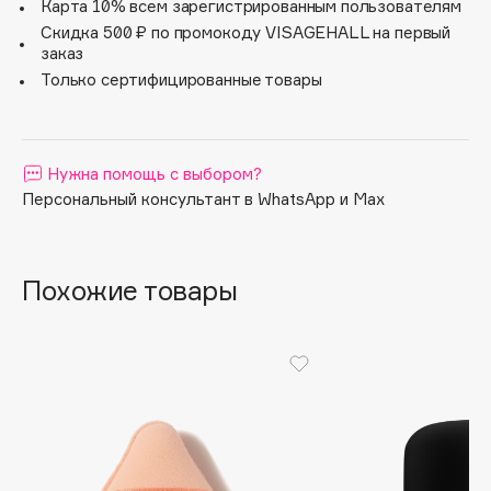
Карта 10% всем зарегистрированным пользователям
Apagard
Скидка 500 ₽ по промокоду VISAGEHALL на первый
заказ
Aravia Professional
Только сертифицированные товары
Arcadia
Archetype
Architect Demidoff
Нужна помощь с выбором?
ARIVE MAKEUP
Персональный консультант в WhatsApp и Max
Art&Fact
Art-Visage
Artdeco
Похожие товары
Astra
Atelier Rebul
Augustinus Bader
Aveda
Avene