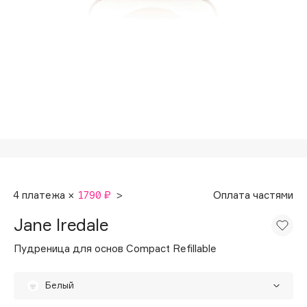
Подарки
Tom Ford
HFC
Для дома
Angiopharm
Техника
KIKO Milano
Estée Lauder
Clarins
0 - 9
100BON
4 платежа ×
1790 ₽
>
Оплата частями
22|11
Jane Iredale
A
Пудреница для основ Compact Refillable
Acqua di Parma
Белый
Acque di Italia