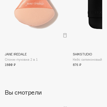
B
Babor
Baffy
Balmain Hair Couture
ЭКСКЛЮЗИВ
Banderas
Basicare
Batiste
Beauty Bomb
JANE IREDALE
SHIKSTUDIO
Спонж-пуховка 2 в 1
Кейс силиконовый по
Beauty Pati
1800 ₽
876 ₽
Beautyblades
НОВИНКА
beautyblender
Bebble
Beverly Hills Polo Club
Вы смотрели
Biodance
Bioderma