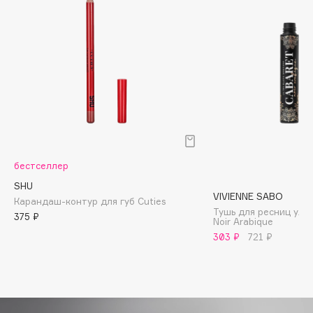
Biomed
Biorepair
Blanx
Blistex
BLOME
Boadicea The Victorious
Bobbi Brown
BOOMSHOP
BORK
бестселлер
Brunello Cucinelli
SHU
VIVIENNE SABO
Bvlgari
Карандаш-контур для губ Cuties
Тушь для ресниц уль
375 ₽
by TERRY
Noir Arabique
303 ₽
721 ₽
BY WISHTREND
Byredo
C