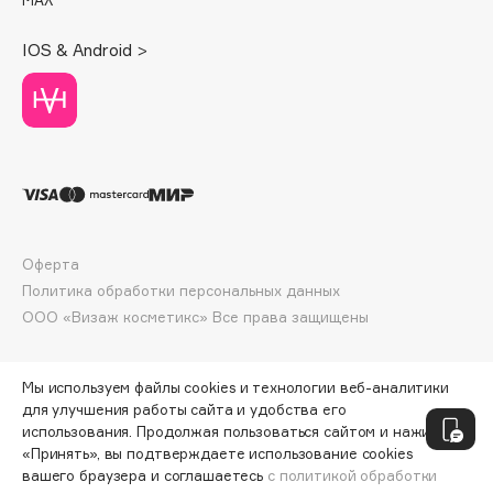
Deonica
IOS & Android >
Dessange
Dior
Divage
Dolce & Gabbana
Dolomit
Dorco
DP Daily Perfection
Оферта
Dr. Vranjes Firenze
Политика обработки персональных данных
Dr.Althea
ООО «Визаж косметикс» Все права защищены
Dr.Ceuracle
Dr.Jart+
Мы используем файлы cookies и технологии веб-аналитики
DSD de Luxe
для улучшения работы сайта и удобства его
Dyson
использования. Продолжая пользоваться сайтом и нажимая
«Принять», вы подтверждаете использование cookies
вашего браузера и соглашаетесь
с политикой обработки