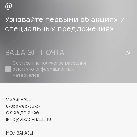
Cadence
Узнавайте первыми об акциях и
Capelli Dorati
специальных предложениях
Carbon Theory
Carmex
Carolina Herrera
ВАША ЭЛ. ПОЧТА
Catrice
Согласен на получение
рассылки
Celimax
рекламно-информационных
Cettua
материалов
Chupa Chups
Clarette
Clarins
VISAGEHALL
Clarins Precious
8-800-700-33-37
НОВИНКА
C 9:00 ДО 21:00
Clinique
INFO@VISAGEHALL.RU
Clive Christian
Club De Nuit
МОИ ЗАКАЗЫ