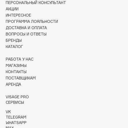
ПЕРСОНАЛЬНЫЙ КОНСУЛЬТАНТ
Collagenina
АКЦИИ
Consly
ИНТЕРЕСНОЕ
Corimo
ПРОГРАММА ЛОЯЛЬНОСТИ
CosRX
ДОСТАВКА И ОПЛАТА
ВОПРОСЫ И ОТВЕТЫ
Cottolina
БРЕНДЫ
Crescina
КАТАЛОГ
Cunzite
РАБОТА У НАС
Curaprox
МАГАЗИНЫ
КОНТАКТЫ
ПОСТАВЩИКАМ
D
АРЕНДА
d'Alba
VISAGE PRO
DABO
СЕРВИСЫ
DARLING*
VK
Darphin
TELEGRAM
WHATSAPP
Davines
MAX