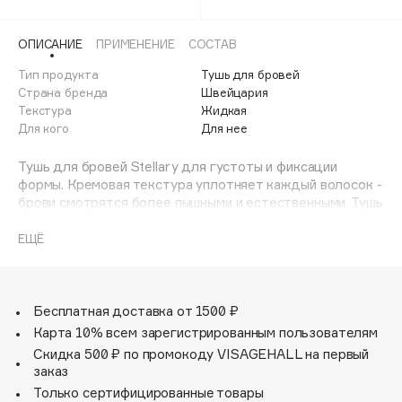
Adele for you
Финал лета
Advante
ЭКСКЛЮЗИВ
ОПИСАНИЕ
ПРИМЕНЕНИЕ
СОСТАВ
1 АВГ - 31 АВГ
Aesop
Тип продукта
Тушь для бровей
Age Stop
Страна бренда
Швейцария
ЭКСКЛЮЗИВ
Текстура
Жидкая
AHFA Cosmetics
Для кого
Для нее
Ajmal
Тушь для бровей Stellary для густоты и фиксации
Alix Avien
формы. Кремовая текстура уплотняет каждый волосок -
Allies of Skin
брови смотрятся более пышными и естественными. Тушь
AMAN
легко наносится и равномерно распределяется. С ней
вы создадите естественную широкую форму бровей и
ЕЩЁ
Amina Daudova Brushes
подчеркнете выразительный изгиб. Воск в составе дает
Amouage
дополнительный объем, моделирует и закрепляет
форму брови. Удобная щеточка идеально прокрашивает.
Amuleto Di Casa
В ассортименте тушь для бровей двух оттенков: для
Бесплатная доставка от 1500 ₽
Angiopharm
ЭКСКЛЮЗИВ
блондинок и брюнеток.
Карта 10% всем зарегистрированным пользователям
Annbeauty
Скидка 500 ₽ по промокоду VISAGEHALL на первый
заказ
Anua
Только сертифицированные товары
Apadent