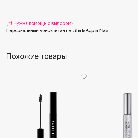
Apagard
Aravia Professional
Нужна помощь с выбором?
Arcadia
Персональный консультант в WhatsApp и Max
Archetype
Architect Demidoff
ARIVE MAKEUP
Похожие товары
Art&Fact
Art-Visage
Artdeco
Astra
Atelier Rebul
Augustinus Bader
Aveda
Avene