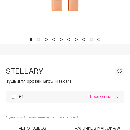
Подарки
Tom Ford
HFC
Для дома
Angiopharm
Техника
KIKO Milano
Estée Lauder
Clarins
0 - 9
STELLARY
100BON
Тушь для бровей Brow Mascara
22|11
Последний
01
A
02
Acqua di Parma
*Цена на сайте может отличаться от цены в офлайн
Acque di Italia
НЕТ ОТЗЫВОВ
НАЛИЧИЕ В МАГАЗИНАХ