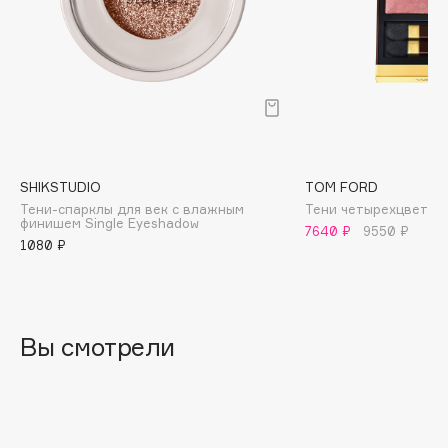
B
Babor
Baffy
Balmain Hair Couture
ЭКСКЛЮЗИВ
Banderas
Basicare
SHIKSTUDIO
TOM FORD
Batiste
Тени-спарклы для век с влажным
Тени четырехцветные
финишем Single Eyeshadow
Beauty Bomb
7640 ₽
9550 ₽
1080 ₽
Beauty Pati
Beautyblades
НОВИНКА
beautyblender
Вы смотрели
Bebble
Beverly Hills Polo Club
Biodance
Bioderma