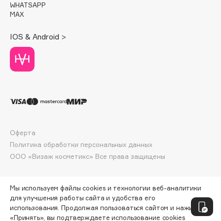
WHATSAPP
Deonica
MAX
Dessange
Dior
IOS & Android >
Divage
Dolce & Gabbana
Dolomit
Dorco
DP Daily Perfection
Dr. Vranjes Firenze
Dr.Althea
Оферта
Политика обработки персональных данных
Dr.Ceuracle
ООО «Визаж косметикс» Все права защищены
Dr.Jart+
DSD de Luxe
Dyson
Мы используем файлы cookies и технологии веб-аналитики
для улучшения работы сайта и удобства его
использования. Продолжая пользоваться сайтом и нажимая
«Принять», вы подтверждаете использование cookies