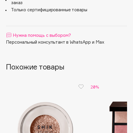
использования.
заказ
Apagard
Только сертифицированные товары
Aravia Professional
Arcadia
Archetype
Нужна помощь с выбором?
Architect Demidoff
Персональный консультант в WhatsApp и Max
ARIVE MAKEUP
Art&Fact
Похожие товары
Art-Visage
Artdeco
Astra
20%
Atelier Rebul
Augustinus Bader
Aveda
Avene