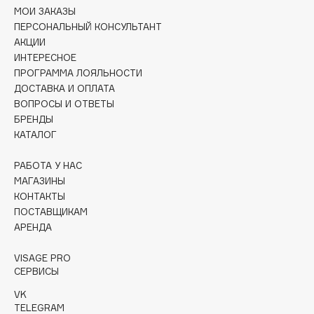
Collagenina
МОИ ЗАКАЗЫ
Consly
ПЕРСОНАЛЬНЫЙ КОНСУЛЬТАНТ
АКЦИИ
Corimo
ИНТЕРЕСНОЕ
CosRX
ПРОГРАММА ЛОЯЛЬНОСТИ
Cottolina
ДОСТАВКА И ОПЛАТА
ВОПРОСЫ И ОТВЕТЫ
Crescina
БРЕНДЫ
Cunzite
КАТАЛОГ
Curaprox
РАБОТА У НАС
МАГАЗИНЫ
D
КОНТАКТЫ
ПОСТАВЩИКАМ
d'Alba
АРЕНДА
DABO
VISAGE PRO
DARLING*
СЕРВИСЫ
Darphin
VK
Davines
TELEGRAM