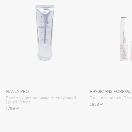
Biomed
Biorepair
Blanx
Blistex
BLOME
Boadicea The Victorious
Bobbi Brown
BOOMSHOP
BORK
Brunello Cucinelli
Bvlgari
MANLY PRO
PHYSICIANS FORMUL
by TERRY
Праймер для макияжа матирующий
Тушь для ресниц Rose
BY WISHTREND
Liquid Velvet
1888 ₽
1790 ₽
Byredo
C