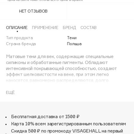
253
20%
Adele for you
Финал лета
НЕТ ОТЗЫВОВ
Advante
ЭКСКЛЮЗИВ
1 АВГ - 31 АВГ
Aesop
ОПИСАНИЕ
ПРИМЕНЕНИЕ
БРЕНД
СОСТАВ
Age Stop
ЭКСКЛЮЗИВ
Тип продукта
Тени
AHFA Cosmetics
Страна бренда
Польша
Ajmal
Матовые тени для век, содержащие специальные
Alix Avien
силиконы и обработанные пигменты. Обладают
Allies of Skin
интенсивной покрывающей способностью, создают
AMAN
эффект шелковистости на веке, при этом легко
наносятся, равномерно распределяются, долго
Amina Daudova Brushes
держатся и не скатываются. В состав этих теней не
Amouage
входят никакие масла, что обеспечивает идеально
ЕЩЁ
матовый и насыщенный цвет. Уникальная система
Amuleto Di Casa
Freedom позволяет смешивать и сочетать различные
Angiopharm
ЭКСКЛЮЗИВ
продукты и цвета, что делает возможным создание
Annbeauty
индивидуальной палитры практически любого размера.
Бесплатная доставка от 1500 ₽
Все продукты системы Freedom от INGLOT
Карта 10% всем зарегистрированным пользователям
Anua
предлагаются в экологичных палетках многоразового
Скидка 500 ₽ по промокоду VISAGEHALL на первый
Apadent