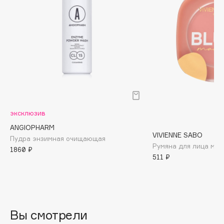
Biomed
Biorepair
Blanx
Blistex
BLOME
Boadicea The Victorious
Bobbi Brown
BOOMSHOP
эксклюзив
BORK
ANGIOPHARM
Brunello Cucinelli
VIVIENNE SABO
Пудра энзимная очищающая
Bvlgari
Румяна для лица ма
1860 ₽
by TERRY
511 ₽
BY WISHTREND
Byredo
Вы смотрели
C