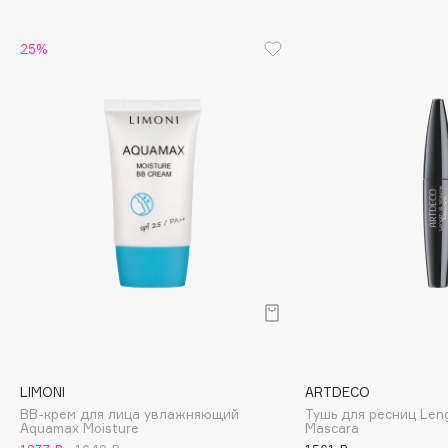
Cadence
25%
Capelli Dorati
Carbon Theory
Carmex
Carolina Herrera
Catrice
Celimax
Cettua
Chupa Chups
Clarette
Clarins
Clarins Precious
НОВИНКА
Clinique
LIMONI
ARTDECO
Clive Christian
BB-крем для лица увлажняющий
Тушь для ресниц Len
Aquamax Moisture
Mascara
Club De Nuit