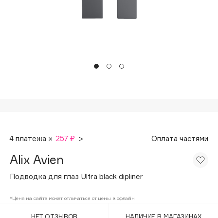
Подарки
Tom Ford
HFC
Для дома
Angiopharm
Техника
KIKO Milano
Estée Lauder
Clarins
0 - 9
100BON
4 платежа ×
257 ₽
>
Оплата частями
22|11
Alix Avien
A
Подводка для глаз Ultra black dipliner
Acqua di Parma
*Цена на сайте может отличаться от цены в офлайн
Acque di Italia
НЕТ ОТЗЫВОВ
НАЛИЧИЕ В МАГАЗИНАХ