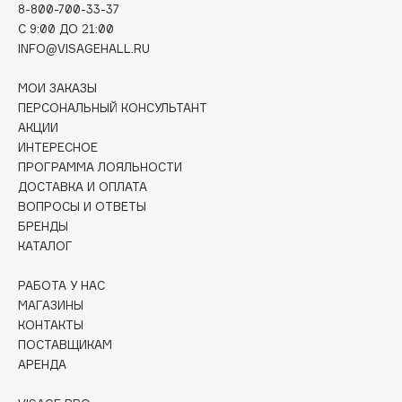
8-800-700-33-37
Deonica
C 9:00 ДО 21:00
Dessange
INFO@VISAGEHALL.RU
Dior
МОИ ЗАКАЗЫ
Divage
ПЕРСОНАЛЬНЫЙ КОНСУЛЬТАНТ
Dolce & Gabbana
АКЦИИ
Dolomit
ИНТЕРЕСНОЕ
Dorco
ПРОГРАММА ЛОЯЛЬНОСТИ
ДОСТАВКА И ОПЛАТА
DP Daily Perfection
ВОПРОСЫ И ОТВЕТЫ
Dr. Vranjes Firenze
БРЕНДЫ
Dr.Althea
КАТАЛОГ
Dr.Ceuracle
РАБОТА У НАС
Dr.Jart+
МАГАЗИНЫ
DSD de Luxe
КОНТАКТЫ
Dyson
ПОСТАВЩИКАМ
АРЕНДА