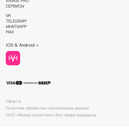
E
VISAGE PRO
СЕРВИСЫ
Eat My
VK
TELEGRAM
Ecolatier
WHATSAPP
Ecotools
MAX
EGIA
IOS & Android >
Eigshow
Elemis
Elian Russia
Elie Saab
Ella Bartsueva Brushes
EMBRACE Haircare
Emmanuelle Jane
Оферта
Enough
Политика обработки персональных данных
EpilProfi
ООО «Визаж косметикс» Все права защищены
Erborian
Essence