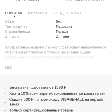
Adele for you
Финал лета
Advante
ЭКСКЛЮЗИВ
ОПИСАНИЕ
ПРИМЕНЕНИЕ
БРЕНД
СОСТАВ
1 АВГ - 31 АВГ
Aesop
Объем
5мл
Age Stop
Тип продукта
Подводка
ЭКСКЛЮЗИВ
Страна бренда
Польша
AHFA Cosmetics
Для кого
Для нее
Ajmal
Ультратонкий жидкий лайнер с фетровым наконечником
Alix Avien
обеспечивает легкое и точное нанесение одним
Allies of Skin
движением. Создает дополнительную стойкость
AMAN
черного цвета в течение дня благодаря своей
влагоустойчивой формуле. Подходит для
ЕЩЁ
Amina Daudova Brushes
чувствительных глаз. Снимается любым средством для
Amouage
снятия макияжа с глаз.
Amuleto Di Casa
Бесплатная доставка от 1500 ₽
Angiopharm
ЭКСКЛЮЗИВ
Карта 10% всем зарегистрированным пользователям
Annbeauty
Скидка 500 ₽ по промокоду VISAGEHALL на первый
Anua
заказ
Только сертифицированные товары
Apadent