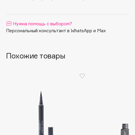
Apagard
Aravia Professional
Нужна помощь с выбором?
Arcadia
Персональный консультант в WhatsApp и Max
Archetype
Architect Demidoff
ARIVE MAKEUP
Похожие товары
Art&Fact
Art-Visage
Artdeco
Astra
Atelier Rebul
Augustinus Bader
Aveda
Avene