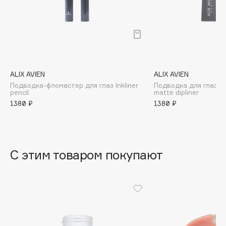
B
Babor
Baffy
Balmain Hair Couture
ЭКСКЛЮЗИВ
Banderas
ALIX AVIEN
ALIX AVIEN
Подводка-фломастер для глаз Inkliner
Подводка для глаз м
Basicare
pencil
matte dipliner
Batiste
1380 ₽
1380 ₽
Beauty Bomb
Beauty Pati
Beautyblades
НОВИНКА
С этим товаром покупают
beautyblender
Bebble
Beverly Hills Polo Club
Biodance
Bioderma