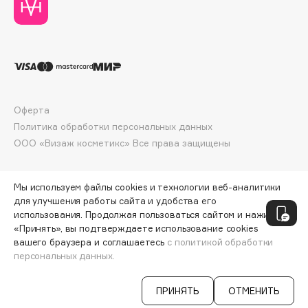
Deonica
Dessange
Dior
Divage
Dolce & Gabbana
Dolomit
Оферта
Dorco
Политика обработки персональных данных
ООО «Визаж косметикс» Все права защищены
DP Daily Perfection
Dr. Vranjes Firenze
Dr.Althea
Мы используем файлы cookies и технологии веб-аналитики
для улучшения работы сайта и удобства его
Dr.Ceuracle
использования. Продолжая пользоваться сайтом и нажимая
Dr.Jart+
«Принять», вы подтверждаете использование cookies
DSD de Luxe
вашего браузера и соглашаетесь
с политикой обработки
персональных данных.
Dyson
СООБЩИТЬ О ПОСТУПЛЕНИИ
609 ₽
ПРИНЯТЬ
ОТМЕНИТЬ