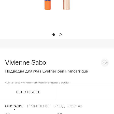
Подарки
Tom Ford
HFC
Для дома
Angiopharm
Техника
KIKO Milano
Estée Lauder
Clarins
0 - 9
Vivienne Sabo
100BON
Подводка для глаз Eyeliner pen Francafrique
22|11
*Цена на сайте может отличаться от цены в офлайн
A
НЕТ ОТЗЫВОВ
Acqua di Parma
ОПИСАНИЕ
ПРИМЕНЕНИЕ
БРЕНД
СОСТАВ
Acque di Italia