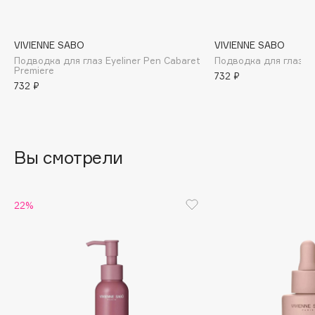
B
Babor
VIVIENNE SABO
VIVIENNE SABO
Baffy
Подводка для глаз Eyeliner Pen Cabaret
Подводка для глаз A
Premiere
732 ₽
Balmain Hair Couture
ЭКСКЛЮЗИВ
732 ₽
Banderas
Basicare
Batiste
Вы смотрели
Beauty Bomb
Beauty Pati
Beautyblades
НОВИНКА
22%
beautyblender
Bebble
Beverly Hills Polo Club
Biodance
Bioderma