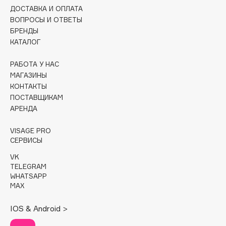
Collagenina
ДОСТАВКА И ОПЛАТА
Consly
ВОПРОСЫ И ОТВЕТЫ
БРЕНДЫ
Corimo
КАТАЛОГ
CosRX
Cottolina
РАБОТА У НАС
МАГАЗИНЫ
Crescina
КОНТАКТЫ
Cunzite
ПОСТАВЩИКАМ
Curaprox
АРЕНДА
VISAGE PRO
D
СЕРВИСЫ
VK
d'Alba
TELEGRAM
WHATSAPP
DABO
MAX
DARLING*
Darphin
IOS & Android >
Davines