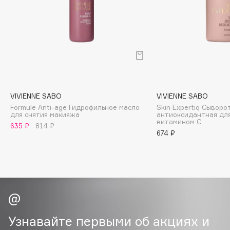
Biomed
Biorepair
Blanx
Blistex
BLOME
Boadicea The Victorious
Bobbi Brown
VIVIENNE SABO
VIVIENNE SABO
BOOMSHOP
Formule Anti-age Гидрофильное масло
Skin Expertiq Сыворо
для снятия макияжа
антиоксидантная для
BORK
витамином С
635 ₽
814 ₽
Brunello Cucinelli
674 ₽
Bvlgari
by TERRY
BY WISHTREND
Byredo
Узнавайте первыми об акциях и
C