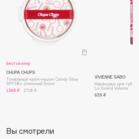
Biomed
Biorepair
Blanx
Blistex
BLOME
Boadicea The Victorious
Bobbi Brown
BOOMSHOP
бестселлер
BORK
CHUPA CHUPS
VIVIENNE SABO
Тональный крем-кушон Candy Glow
Brunello Cucinelli
SPF50+ (сменный блок)
Карандаш для губ ус
Le Grand Volume
Bvlgari
1368 ₽
1710 ₽
639 ₽
by TERRY
BY WISHTREND
Byredo
Вы смотрели
C