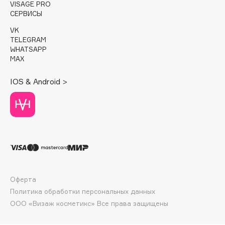
E
VISAGE PRO
СЕРВИСЫ
Eat My
VK
Ecolatier
TELEGRAM
WHATSAPP
Ecotools
MAX
EGG
EGIA
IOS & Android >
Eigshow
Elemis
Elian Russia
Elie Saab
Ella Bartsueva Brushes
EMBRACE Haircare
Emmanuelle Jane
Оферта
Политика обработки персональных данных
Enough
ООО «Визаж косметикс» Все права защищены
EpilProfi
Erborian