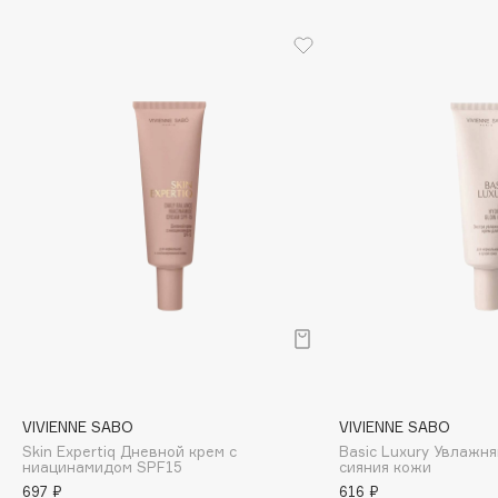
Cadence
Capelli Dorati
Carbon Theory
Carmex
Carolina Herrera
Catrice
Celimax
Cettua
Chupa Chups
Clarette
Clarins
Clarins Precious
Clinique
VIVIENNE SABO
VIVIENNE SABO
Clive Christian
Skin Expertiq Дневной крем с
Basic Luxury Увлажн
ниацинамидом SPF15
сияния кожи
Club De Nuit
697 ₽
616 ₽