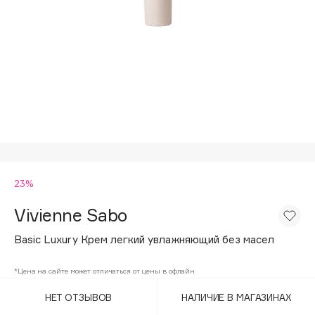
Подарки
Tom Ford
HFC
Для дома
Angiopharm
Техника
KIKO Milano
Estée Lauder
Clarins
0 - 9
23%
100BON
22|11
Vivienne Sabo
Basic Luxury Крем легкий увлажняющий без масел
A
*Цена на сайте может отличаться от цены в офлайн
Acqua di Parma
НЕТ ОТЗЫВОВ
НАЛИЧИЕ В МАГАЗИНАХ
Acque di Italia