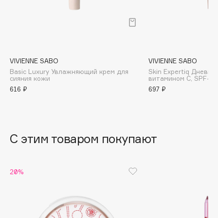
B
Babor
Baffy
Balmain Hair Couture
ЭКСКЛЮЗИВ
VIVIENNE SABO
VIVIENNE SABO
Banderas
Basic Luxury Увлажняющий крем для
Skin Expertiq Дневно
сияния кожи
витамином С, SPF-15
Basicare
616 ₽
697 ₽
Batiste
Beauty Bomb
Beauty Pati
С этим товаром покупают
Beautyblades
НОВИНКА
beautyblender
Bebble
20%
Beverly Hills Polo Club
Biodance
Bioderma