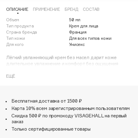
Adele for you
ОПИСАНИЕ
ПРИМЕНЕНИЕ
БРЕНД
СОСТАВ
Финал лета
Advante
ЭКСКЛЮЗИВ
Объем
50 мл
1 АВГ - 31 АВГ
Aesop
Тип продукта
Крем для лица
Age Stop
Страна бренда
Франция
ЭКСКЛЮЗИВ
Тип кожи
Для всех типов кожи
AHFA Cosmetics
Для кого
Унисекс
Ajmal
Лёгкий увлажняющий крем без масел дарит коже
Alix Avien
длительное увлажнение и комфорт без ощущения
Allies of Skin
тяжести и липкости. Его невесомая формула
AMAN
предотвращает появление первых признаков
ЕЩЁ
возрастных изменений и отлично подходит для
Amina Daudova Brushes
ежедневного ухода.
Amouage
Гиалуроновая кислота насыщает кожу влагой и
Бесплатная доставка от 1500 ₽
Amuleto Di Casa
помогает удерживать её в течение дня. Ниацинамид
Карта 10% всем зарегистрированным пользователям
Angiopharm
ЭКСКЛЮЗИВ
регулирует выработку себума, уменьшает видимость
Скидка 500 ₽ по промокоду VISAGEHALL на первый
пор, шелушений и воспалений, устраняет раздражения,
Annbeauty
заказ
обезвоженность и выравнивает тон кожи.
Anua
Только сертифицированные товары
Apadent
Экстракт ламинарии, богатый минералами и