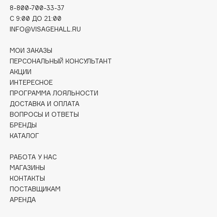
Deonica
8-800-700-33-37
C 9:00 ДО 21:00
Dessange
INFO@VISAGEHALL.RU
Dior
Divage
МОИ ЗАКАЗЫ
Dolce & Gabbana
ПЕРСОНАЛЬНЫЙ КОНСУЛЬТАНТ
АКЦИИ
Dolomit
ИНТЕРЕСНОЕ
Dorco
ПРОГРАММА ЛОЯЛЬНОСТИ
DP Daily Perfection
ДОСТАВКА И ОПЛАТА
ВОПРОСЫ И ОТВЕТЫ
Dr. Vranjes Firenze
БРЕНДЫ
Dr.Althea
КАТАЛОГ
Dr.Ceuracle
Dr.Jart+
РАБОТА У НАС
МАГАЗИНЫ
DSD de Luxe
КОНТАКТЫ
Dyson
ПОСТАВЩИКАМ
АРЕНДА