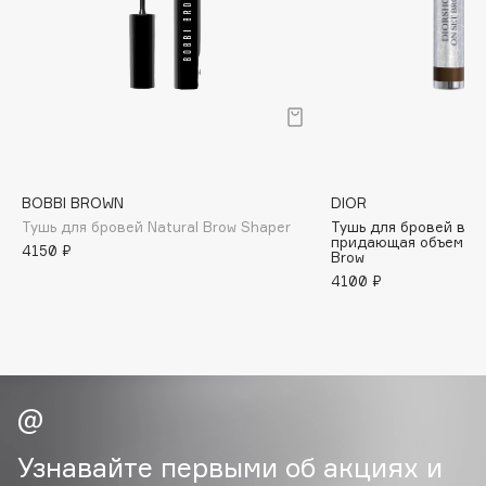
B
Babor
Baffy
Balmain Hair Couture
ЭКСКЛЮЗИВ
Banderas
Basicare
BOBBI BROWN
DIOR
Batiste
Тушь для бровей Natural Brow Shaper
Тушь для бровей вод
придающая объем Di
Beauty Bomb
4150 ₽
Brow
Beauty Pati
4100 ₽
Beautyblades
НОВИНКА
beautyblender
Bebble
Beverly Hills Polo Club
Biodance
Узнавайте первыми об акциях и
Bioderma