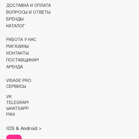
ДОСТАВКА И ОПЛАТА
Cadence
ВОПРОСЫ И ОТВЕТЫ
БРЕНДЫ
Capelli Dorati
КАТАЛОГ
Carbon Theory
Carmex
РАБОТА У НАС
Carolina Herrera
МАГАЗИНЫ
КОНТАКТЫ
Catrice
ПОСТАВЩИКАМ
Celimax
АРЕНДА
Cettua
VISAGE PRO
Chupa Chups
СЕРВИСЫ
Clarette
VK
Clarins
TELEGRAM
Clarins Precious
WHATSAPP
НОВИНКА
MAX
Clinique
Clive Christian
IOS & Android >
Club De Nuit