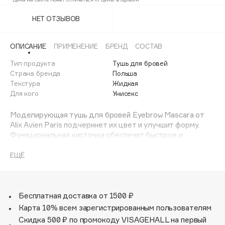
804 true gray
Adele for you
Финал лета
НЕТ ОТЗЫВОВ
Advante
ЭКСКЛЮЗИВ
1 АВГ - 31 АВГ
Aesop
ОПИСАНИЕ
ПРИМЕНЕНИЕ
БРЕНД
СОСТАВ
Age Stop
ЭКСКЛЮЗИВ
Тип продукта
Тушь для бровей
AHFA Cosmetics
Страна бренда
Польша
Ajmal
Текстура
Жидкая
Для кого
Унисекс
Alix Avien
Allies of Skin
Моделирующая тушь для бровей Eyebrow Mascara от
AMAN
Alix Avien Paris подчеркнет их цвет и улучшит форму.
Функциональная кисточка обеспечит быстрое и
Amina Daudova Brushes
комфортное нанесение туши и позволит легко
Amouage
расчесать и зафиксировать брови при нанесении
ЕЩЁ
макияжа глаз. Для достижения эффекта натуральных
Amuleto Di Casa
бровей достаточно одного слоя моделирующей туши,
Angiopharm
ЭКСКЛЮЗИВ
второй взмах кистью обеспечит более яркий финиш и
Annbeauty
закрепит результат. Оптимальным способом нанесения
Бесплатная доставка от 1500 ₽
является нанесение туши, начиная с внутренней части
Карта 10% всем зарегистрированным пользователям
Anua
бровей. Несмотря на высокую стойкость продукта, тушь
Скидка 500 ₽ по промокоду VISAGEHALL на первый
Apadent