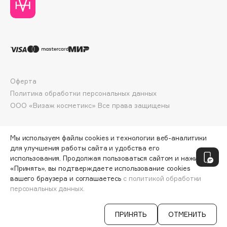
Collagenina
Consly
Corimo
CosRX
Cottolina
Crescina
Оферта
Cunzite
Политика обработки персональных данных
Curaprox
ООО «Визаж косметикс» Все права защищены
Мы используем файлы cookies и технологии веб-аналитики
D
для улучшения работы сайта и удобства его
использования. Продолжая пользоваться сайтом и нажимая
d'Alba
«Принять», вы подтверждаете использование cookies
DABO
вашего браузера и соглашаетесь
с политикой обработки
персональных данных.
СООБЩИТЬ О ПОСТУПЛЕНИИ
1490 ₽
DARLING*
Darphin
ПРИНЯТЬ
ОТМЕНИТЬ
Davines