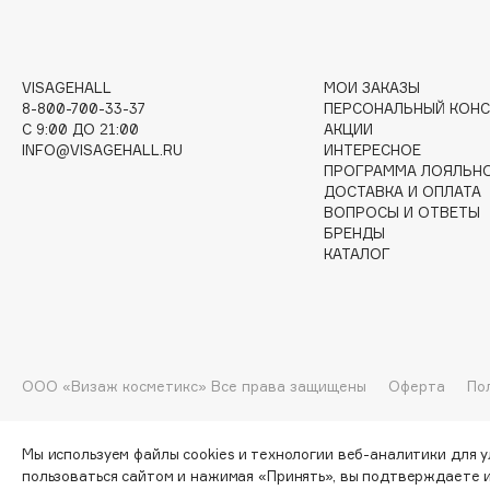
G
VISAGEHALL
МОИ ЗАКАЗЫ
Garnier
Giardino Magico
8-800-700-33-37
ПЕРСОНАЛЬНЫЙ КОНС
C 9:00 ДО 21:00
АКЦИИ
Gecko
Gillette
INFO@VISAGEHALL.RU
ИНТЕРЕСНОЕ
Geltek
Givenchy
ПРОГРАММА ЛОЯЛЬН
Genosys
Global Keratin
ДОСТАВКА И ОПЛАТА
ЭКСКЛЮЗИВ
ВОПРОСЫ И ОТВЕТЫ
Global White
Geomar
БРЕНДЫ
КАТАЛОГ
H
Hadat Cosmetics
HELIBEAUTY
ООО «Визаж косметикс» Все права защищены
Оферта
По
Hamis
Hempz
Hapica
HFC
Мы используем файлы cookies и технологии веб-аналитики для 
пользоваться сайтом и нажимая «Принять», вы подтверждаете 