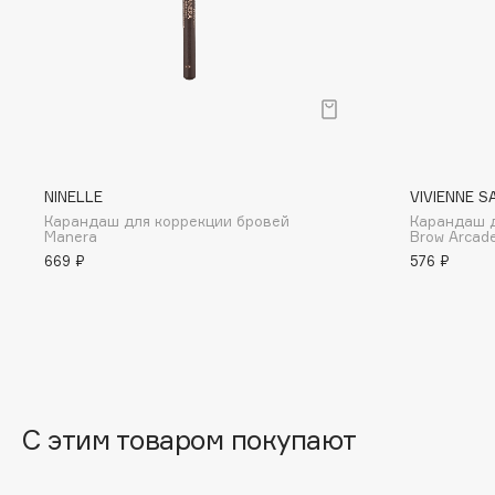
BLOME
C
Cadence
Chupa Chups
NINELLE
VIVIENNE S
Capelli Dorati
Clarette
Карандаш для коррекции бровей
Карандаш 
Carbon Theory
Clarins
Manera
Brow Arcad
669 ₽
576 ₽
Carmex
Clarins Precious
НОВИНКА
Carolina Herrera
Clinique
Catrice
Clive Christian
Celimax
Club De Nuit
Cettua
Collagenina
С этим товаром покупают