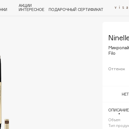
АКЦИИ
НКИ
ИНТЕРЕСНОЕ
ПОДАРОЧНЫЙ СЕРТИФИКАТ
Ninell
P
Q
R
S
T
U
V
W
Y
Z
А - Я
Микролай
Filo
Оттенок
Angiopharm
KIKO Milano
НЕ
Estée Lauder
Clarins
ОПИСАНИЕ
Объем
Тип проду