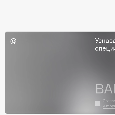
EGIA
EpilProfi
Eigshow
Erborian
Elemis
Essence
Elian Russia
Essential Parfums Paris
Elie Saab
Estrâde
Узнав
специ
F
FANE
Flipper
Farmstay
FLOEMA
ВА
Felce Azzurra
Floraïku
Fillerina
Forlle'd
ЭКСКЛЮЗИВ
Согла
Fiona Franchimon
инфор