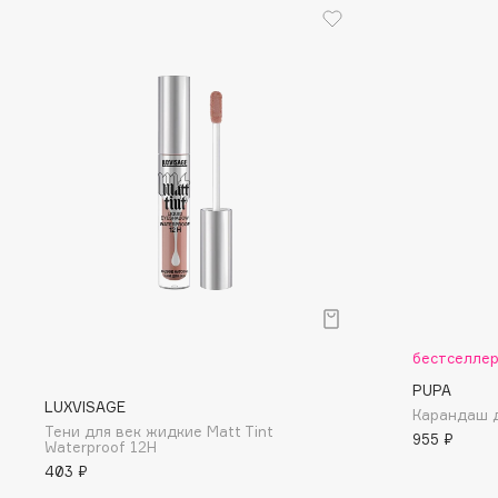
D
d'Alba
Dior
DABO
Divage
DARLING*
Dolce & Gabbana
Darphin
Dolomit
Davines
Dorco
Deonica
DP Daily Perfection
Dessange
Dr. Vranjes Firenze
E
бестселле
PUPA
Eat My
Ella Bartsueva Brushes
LUXVISAGE
Карандаш д
Тени для век жидкие Matt Tint
Ecolatier
EMBRACE Haircare
955 ₽
Waterproof 12H
Ecotools
Emmanuelle Jane
403 ₽
EGG
Enough