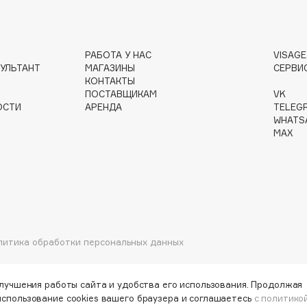
РАБОТА У НАС
VISAG
Gourmandise
УЛЬТАНТ
МАГАЗИНЫ
СЕРВИ
КОНТАКТЫ
Grace Day
ПОСТАВЩИКАМ
VK
Guerlain
ОСТИ
АРЕНДА
TELEG
Guess
WHATS
MAX
Holika Holika
литика обработки персональных данных
Holly Polly
Holy Land
улучшения работы сайта и удобства его использования. Продолжая
использование cookies вашего браузера и соглашаетесь
с политико