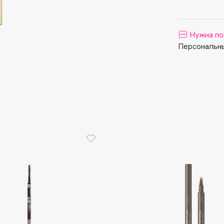
Aveda
Avene
Нужна по
Персональны
Boadicea The Victorious
Bobbi Brown
BOOMSHOP
BORK
Brunello Cucinelli
Bvlgari
by TERRY
BY WISHTREND
Byredo