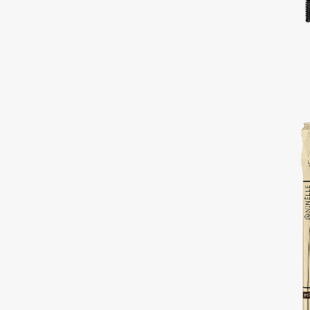
Подарки
0 - 9
Для дома
100BON
22|11
Техника
A
Acqua di Parma
Amina Daudova Brushes
Acque di Italia
Amouage
Adele for you
Amuleto Di Casa
Advante
Angiopharm
ЭКСКЛЮЗИВ
ЭКСКЛЮЗИВ
Aesop
Annbeauty
Age Stop
Anua
ЭКСКЛЮЗИВ
Apadent
AHFA Cosmetics
Apagard
Ajmal