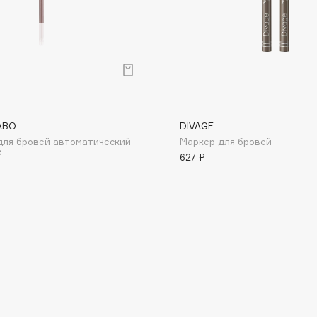
Consly
ABO
DIVAGE
Corimo
для бровей автоматический
Маркер для бровей
CosRX
e
627 ₽
Cottolina
Crescina
Cunzite
Curaprox