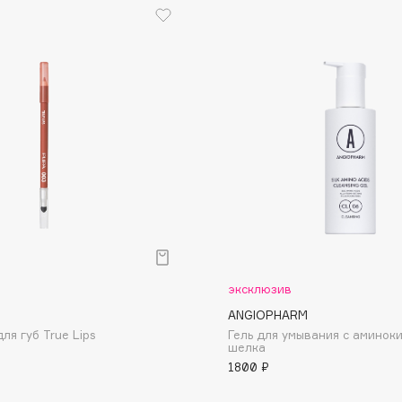
Dr.Althea
Dr.Ceuracle
Dr.Jart+
DSD de Luxe
Dyson
р
эксклюзив
ANGIOPHARM
Estée Lauder
ля губ True Lips
Гель для умывания с аминок
шелка
Etat Pur
1800 ₽
Etude House
Etude organix