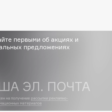
Eva Mosaic
Ex Nihilo
EXOARI L
айте первыми об акциях и
альных предложениях
Fragrance Du Bois
Frederic Malle
ША ЭЛ. ПОЧТА
Frudia
Funny Organix
сен на получение
рассылки рекламно-
мационных материалов