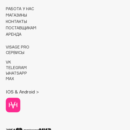
РАБОТА У НАС
Cadence
МАГАЗИНЫ
Capelli Dorati
КОНТАКТЫ
Carbon Theory
ПОСТАВЩИКАМ
АРЕНДА
Carmex
Carolina Herrera
VISAGE PRO
Catrice
СЕРВИСЫ
Celimax
VK
Cettua
TELEGRAM
WHATSAPP
Chupa Chups
MAX
Clarette
IOS & Android >
Clarins
Clarins Precious
Clinique
Clive Christian
Club De Nuit