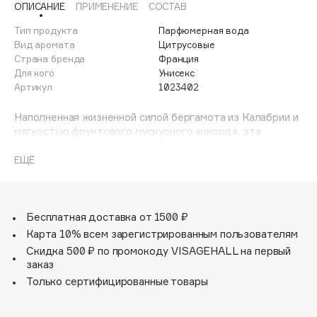
ОПИСАНИЕ
ПРИМЕНЕНИЕ
СОСТАВ
Adele for you
Финал лета
Advante
Тип продукта
Парфюмерная вода
ЭКСКЛЮЗИВ
Вид аромата
Цитрусовые
1 АВГ - 31 АВГ
Aesop
Страна бренда
Франция
Age Stop
Для кого
Унисекс
ЭКСКЛЮЗИВ
Артикул
1023402
AHFA Cosmetics
Ajmal
Наполненная жизненной силой бергамота из Калабрии и
мягкостью фруктового мускусного аккорда, эта
Alix Avien
сияющая парфюмерная вода дополняется богатым
Allies of Skin
всплеском черной смородины, жасмина и мимозы. Эта
ЕЩЁ
AMAN
обволакивающая свежесть сияет чистым светом,
придавая ощущение безмятежности.
Amina Daudova Brushes
Amouage
Бесплатная доставка от 1500 ₽
Amuleto Di Casa
Карта 10% всем зарегистрированным пользователям
Скидка 500 ₽ по промокоду VISAGEHALL на первый
Angiopharm
ЭКСКЛЮЗИВ
заказ
Annbeauty
Только сертифицированные товары
Anua
Apadent