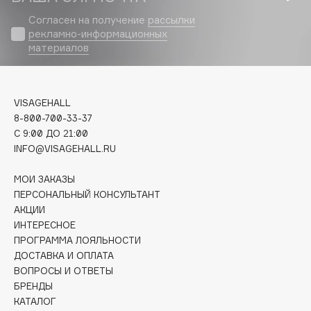
Biomed
Согласен на получение
рассылки
Biorepair
рекламно-информационных
Blanx
материалов
Blistex
BLOME
Boadicea The Victorious
VISAGEHALL
8-800-700-33-37
Bobbi Brown
C 9:00 ДО 21:00
BOOMSHOP
INFO@VISAGEHALL.RU
BORK
Brunello Cucinelli
МОИ ЗАКАЗЫ
ПЕРСОНАЛЬНЫЙ КОНСУЛЬТАНТ
Bvlgari
АКЦИИ
by TERRY
ИНТЕРЕСНОЕ
BY WISHTREND
ПРОГРАММА ЛОЯЛЬНОСТИ
ДОСТАВКА И ОПЛАТА
Byredo
ВОПРОСЫ И ОТВЕТЫ
БРЕНДЫ
КАТАЛОГ
C