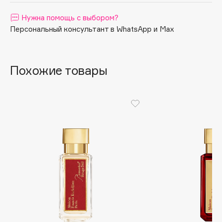
Apagard
Нужна помощь с выбором?
Aravia Professional
Персональный консультант в WhatsApp и Max
Arcadia
Archetype
Похожие товары
Architect Demidoff
ARIVE MAKEUP
Art&Fact
Art-Visage
Artdeco
Astra
Atelier Rebul
Augustinus Bader
Aveda
Avene