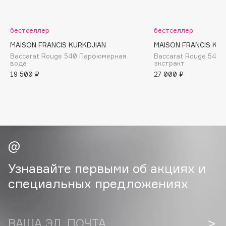
B
Babor
бестселлер
бестселлер
Baffy
MAISON FRANCIS KURKDJIAN
MAISON FRANCIS KUR
Balmain Hair Couture
Baccarat Rouge 540 Парфюмерная
Baccarat Rouge 540
ЭКСКЛЮЗИВ
вода
экстракт
Banderas
19 500 ₽
27 000 ₽
Basicare
Batiste
Beauty Bomb
Beauty Pati
Beautyblades
НОВИНКА
beautyblender
Узнавайте первыми об акциях и
Bebble
специальных предложениях
Beverly Hills Polo Club
Biodance
Bioderma
ВАША ЭЛ. ПОЧТА