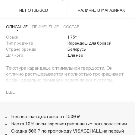
100 Тауп
Adele for you
Финал лета
НЕТ ОТЗЫВОВ
НАЛИЧИЕ В МАГАЗИНАХ
Advante
101 Русый
ЭКСКЛЮЗИВ
1 АВГ - 31 АВГ
Aesop
102 Шатен
ОПИСАНИЕ
ПРИМЕНЕНИЕ
СОСТАВ
Age Stop
ЭКСКЛЮЗИВ
Объем
1,75г
AHFA Cosmetics
Тип продукта
Карандаш для бровей
Ajmal
Страна бренда
Беларусь
Для кого
Для нее
Alix Avien
Allies of Skin
Текстура карандаша оптимальной твердости. Он
AMAN
отлично растушевывается и полностью прокрашивает
брови, идеально скрывая и заполняя все пустоты.
Amina Daudova Brushes
Карандаш стойко держится в течение всего дня и не
Amouage
размазывается. Удобная упругая щеточка укладывает
ЕЩЁ
волоски бровей и одновременно растушевывает контур,
Amuleto Di Casa
делая его максимально естественным.
Angiopharm
ЭКСКЛЮЗИВ
Бесплатная доставка от 1500 ₽
Annbeauty
Карта 10% всем зарегистрированным пользователям
Anua
Скидка 500 ₽ по промокоду VISAGEHALL на первый
Apadent