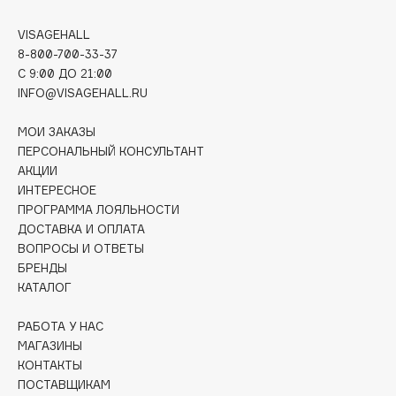
Deonica
VISAGEHALL
Dessange
8-800-700-33-37
Dior
C 9:00 ДО 21:00
Divage
INFO@VISAGEHALL.RU
Dolce & Gabbana
МОИ ЗАКАЗЫ
Dolomit
ПЕРСОНАЛЬНЫЙ КОНСУЛЬТАНТ
Dorco
АКЦИИ
DP Daily Perfection
ИНТЕРЕСНОЕ
ПРОГРАММА ЛОЯЛЬНОСТИ
Dr. Vranjes Firenze
ДОСТАВКА И ОПЛАТА
Dr.Althea
ВОПРОСЫ И ОТВЕТЫ
Dr.Ceuracle
БРЕНДЫ
Dr.Jart+
КАТАЛОГ
DSD de Luxe
РАБОТА У НАС
Dyson
МАГАЗИНЫ
КОНТАКТЫ
ПОСТАВЩИКАМ