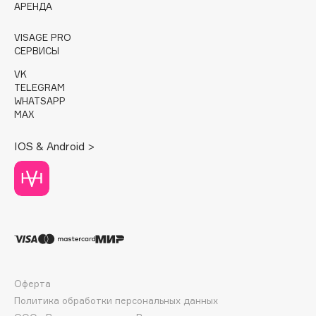
E
АРЕНДА
Eat My
VISAGE PRO
СЕРВИСЫ
Ecolatier
Ecotools
VK
TELEGRAM
EGG
WHATSAPP
EGIA
MAX
Eigshow
IOS & Android >
Elemis
Elian Russia
Elie Saab
Ella Bartsueva Brushes
EMBRACE Haircare
Emmanuelle Jane
Enough
Оферта
EpilProfi
Политика обработки персональных данных
Erborian