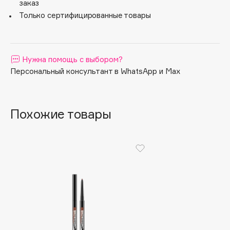
заказ
Apagard
Только сертифицированные товары
Aravia Professional
Arcadia
Archetype
Нужна помощь с выбором?
Architect Demidoff
Персональный консультант в WhatsApp и Max
ARIVE MAKEUP
Art&Fact
Похожие товары
Art-Visage
Artdeco
Astra
Atelier Rebul
Augustinus Bader
Aveda
Avene