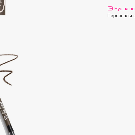
Aveda
Нужна по
Avene
Персональны
Boadicea The Victorious
Bobbi Brown
BOOMSHOP
BORK
Brunello Cucinelli
Bvlgari
by TERRY
BY WISHTREND
Byredo