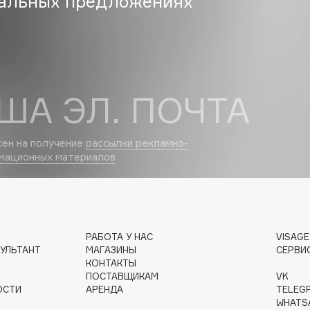
альных предложениях
Eva Mosaic
Ex Nihilo
EXOARI L
ША ЭЛ. ПОЧТА
сен на получение
рассылки рекламно-
мационных материалов
Fragrance Du Bois
Frederic Malle
Frudia
РАБОТА У НАС
VISAG
УЛЬТАНТ
МАГАЗИНЫ
СЕРВИ
Funny Organix
КОНТАКТЫ
ПОСТАВЩИКАМ
VK
ОСТИ
АРЕНДА
TELEG
WHATS