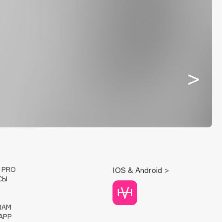
E PRO
IOS & Android >
СЫ
RAM
APP