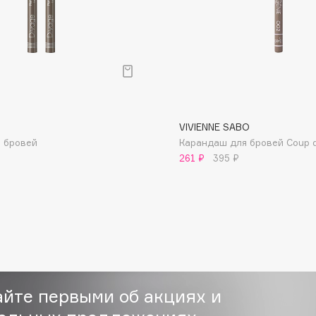
Dr.Althea
Dr.Ceuracle
Dr.Jart+
DSD de Luxe
Dyson
VIVIENNE SABO
 бровей
Карандаш для бровей Coup d
261 ₽
395 ₽
Estée Lauder
Etat Pur
айте первыми об акциях и
Etude House
Etude organix