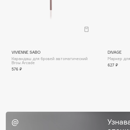
D
d'Alba
Dior
DABO
Divage
DARLING*
Dolce & Gabbana
Darphin
Dolomit
Davines
Dorco
VIVIENNE SABO
DIVAGE
Deonica
DP Daily Perfection
Карандаш для бровей автоматический
Маркер для
Brow Arcade
Dessange
Dr. Vranjes Firenze
627 ₽
576 ₽
E
Eat My
Ella Bartsueva Brushes
Ecolatier
EMBRACE Haircare
Узнав
Ecotools
Emmanuelle Jane
EGG
Enough