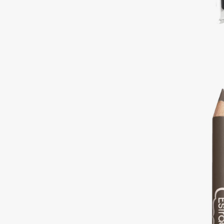
Подарки
0 - 9
Для дома
100BON
22|11
Техника
A
Acqua di Parma
Amina Daudova Brushes
Acque di Italia
Amouage
Adele for you
Amuleto Di Casa
Advante
Angiopharm
ЭКСКЛЮЗИВ
ЭКСКЛЮЗИВ
Aesop
Annbeauty
Age Stop
Anua
ЭКСКЛЮЗИВ
Apadent
AHFA Cosmetics
Apagard
Ajmal