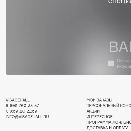
специ
EGIA
EpilProfi
Eigshow
Erborian
Elemis
Essence
Elian Russia
Essential Parfums Paris
ВА
Elie Saab
Estrâde
Согла
инфор
F
FANE
Flipper
Farmstay
FLOEMA
Felce Azzurra
Floraïku
VISAGEHALL
МОИ ЗАКАЗЫ
8-800-700-33-37
ПЕРСОНАЛЬНЫЙ КОНС
Fillerina
Forlle'd
ЭКСКЛЮЗИВ
C 9:00 ДО 21:00
АКЦИИ
Fiona Franchimon
INFO@VISAGEHALL.RU
ИНТЕРЕСНОЕ
ПРОГРАММА ЛОЯЛЬН
ДОСТАВКА И ОПЛАТА