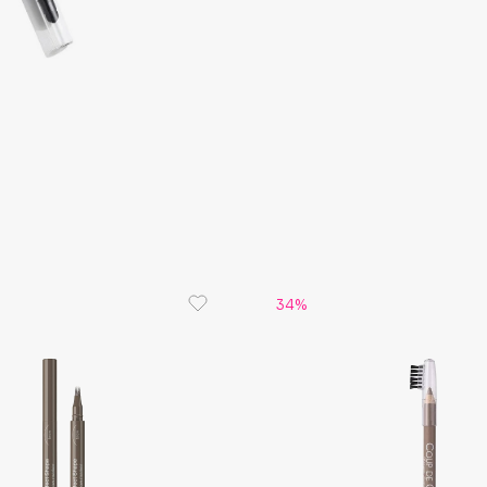
Consly
Corimo
CosRX
Cottolina
Crescina
34%
Cunzite
Curaprox