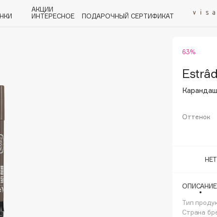
АКЦИИ
НКИ
ИНТЕРЕСНОЕ
ПОДАРОЧНЫЙ СЕРТИФИКАТ
63%
P
Q
R
S
T
U
V
W
Y
Z
А - Я
Estrâ
Карандаш
Оттенок
Angiopharm
KIKO Milano
НЕ
Estée Lauder
Clarins
ОПИСАНИЕ
Тип проду
Страна бр