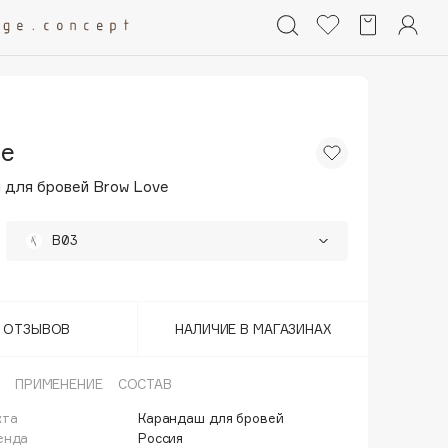
de
 для бровей Brow Love
B03
B01
63%
B02
63%
Т ОТЗЫВОВ
НАЛИЧИЕ В МАГАЗИНАХ
B04
63%
ПРИМЕНЕНИЕ
СОСТАВ
B05
63%
кта
Карандаш для бровей
енда
Россия
B06
63%