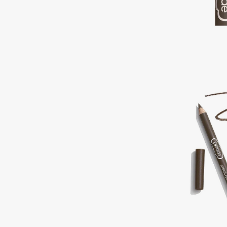
Aravia Professional
Alix Avien
Arcadia
Allies of Skin
Archetype
AMAN
B
Babor
beautyblender
Baffy
Bebble
Balmain Hair Couture
Beverly Hills Polo Club
ЭКСКЛЮЗИВ
Biodance
Banderas
Bioderma
Basicare
Biomed
Batiste
Biorepair
Beauty Bomb
Blanx
Beauty Pati
Blistex
Beautyblades
НОВИНКА