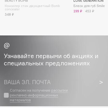
BEAUTY BOMB
LOVE GENERATION
Collagenina
Консилер стик двухцветный Bomb
Блеск для губ Smile
concealer
Consly
199 ₽
453 ₽
348 ₽
Corimo
CosRX
Cottolina
Crescina
Cunzite
Curaprox
Узнавайте первыми об акциях и
специальных предложениях
D
d'Alba
ВАША ЭЛ. ПОЧТА
DABO
Согласен на получение
рассылки
DARLING*
рекламно-информационных
Darphin
материалов
Davines