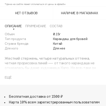
Adele for you
*Цена на сайте может отличаться от цены в офлайн
02
54%
Финал лета
Advante
ЭКСКЛЮЗИВ
НЕТ ОТЗЫВОВ
НАЛИЧИЕ В МАГАЗИНАХ
1 АВГ - 31 АВГ
03
54%
Aesop
Age Stop
ЭКСКЛЮЗИВ
ОПИСАНИЕ
ПРИМЕНЕНИЕ
СОСТАВ
AHFA Cosmetics
Объем
0.15г
Ajmal
Тип продукта
Карандаш для бровей
Страна бренда
Китай
Alix Avien
Для кого
Для нее
Allies of Skin
AMAN
Жесткий стержень, четыре натуральных оттенка,
четкая прорисовка линий — от такого карандаша не
Amina Daudova Brushes
отказалась бы даже художница Кало. Но все-таки он
Amouage
создан для твоих красивых бровей. Начни оформлять их
автоматическим карандашом Frida и замечай, как с
ЕЩЁ
Amuleto Di Casa
каждым штрихом настроение становится лучше. Тонкий
Angiopharm
ЭКСКЛЮЗИВ
острый грифель и удобная щеточка для растушевки —
в этом карандаше есть все, чтобы создать идеальные
Annbeauty
брови за пять минут.
Бесплатная доставка от 1500 ₽
Anua
Карта 10% всем зарегистрированным пользователям
Apadent