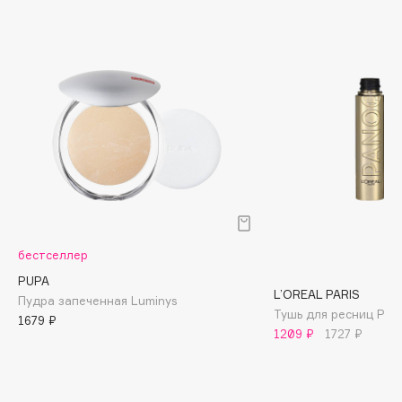
Biomed
Biorepair
Blanx
Blistex
BLOME
Boadicea The Victorious
Bobbi Brown
BOOMSHOP
BORK
Brunello Cucinelli
бестселлер
Bvlgari
PUPA
by TERRY
L’OREAL PARIS
Пудра запеченная Luminys
BY WISHTREND
Тушь для ресниц Pan
1679 ₽
Byredo
1209 ₽
1727 ₽
C