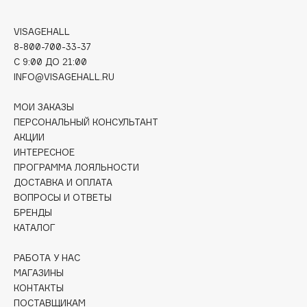
Deonica
Dessange
VISAGEHALL
8-800-700-33-37
Dior
C 9:00 ДО 21:00
Divage
INFO@VISAGEHALL.RU
Dolce & Gabbana
МОИ ЗАКАЗЫ
Dolomit
ПЕРСОНАЛЬНЫЙ КОНСУЛЬТАНТ
Dorco
АКЦИИ
DP Daily Perfection
ИНТЕРЕСНОЕ
Dr. Vranjes Firenze
ПРОГРАММА ЛОЯЛЬНОСТИ
ДОСТАВКА И ОПЛАТА
Dr.Althea
ВОПРОСЫ И ОТВЕТЫ
Dr.Ceuracle
БРЕНДЫ
Dr.Jart+
КАТАЛОГ
DSD de Luxe
РАБОТА У НАС
Dyson
МАГАЗИНЫ
КОНТАКТЫ
ПОСТАВЩИКАМ