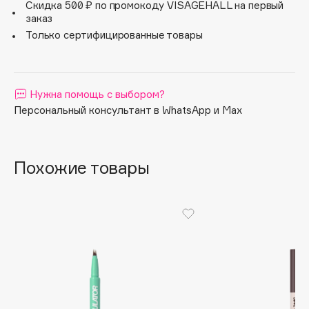
Скидка 500 ₽ по промокоду VISAGEHALL на первый
Apagard
заказ
Только сертифицированные товары
Aravia Professional
Arcadia
Archetype
Нужна помощь с выбором?
Architect Demidoff
Персональный консультант в WhatsApp и Max
ARIVE MAKEUP
Art&Fact
Art-Visage
Похожие товары
Artdeco
Astra
Atelier Rebul
Augustinus Bader
Aveda
Avene