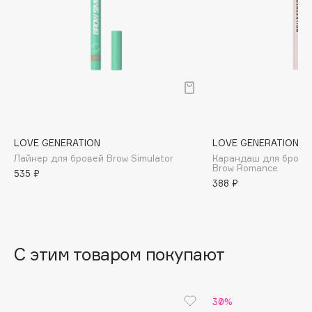
B
Babor
Baffy
Balmain Hair Couture
ЭКСКЛЮЗИВ
Banderas
Basicare
Batiste
LOVE GENERATION
LOVE GENERATION
Beauty Bomb
Лайнер для бровей Brow Simulator
Карандаш для брове
Brow Romance
535 ₽
Beauty Pati
388 ₽
Beautyblades
НОВИНКА
beautyblender
Bebble
С этим товаром покупают
Beverly Hills Polo Club
Biodance
Bioderma
30%