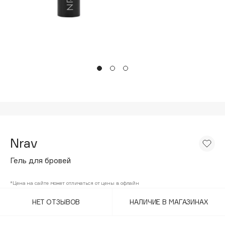
Подарки
Tom Ford
HFC
Для дома
Angiopharm
Техника
KIKO Milano
Estée Lauder
Clarins
0 - 9
100BON
Nrav
22|11
Гель для бровей
A
*Цена на сайте может отличаться от цены в офлайн
НЕТ ОТЗЫВОВ
НАЛИЧИЕ В МАГАЗИНАХ
Acqua di Parma
Acque di Italia