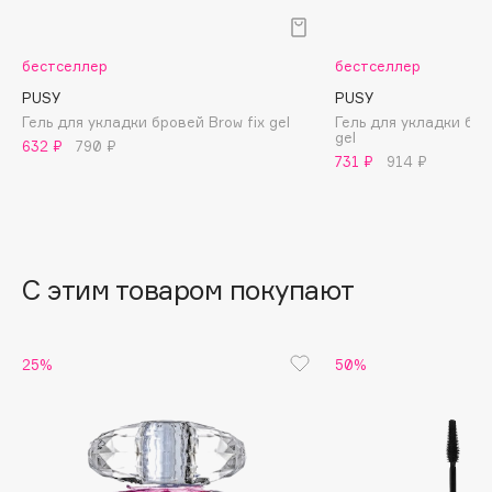
B
Babor
бестселлер
бестселлер
Baffy
PUSY
PUSY
Balmain Hair Couture
Гель для укладки бровей Brow fix gel
Гель для укладки бро
ЭКСКЛЮЗИВ
gel
632 ₽
790 ₽
Banderas
731 ₽
914 ₽
Basicare
Batiste
Beauty Bomb
Beauty Pati
С этим товаром покупают
Beautyblades
НОВИНКА
beautyblender
25%
50%
Bebble
Beverly Hills Polo Club
Biodance
Bioderma