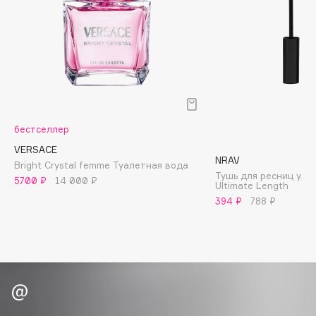
Biomed
Biorepair
Blanx
Blistex
BLOME
Boadicea The Victorious
Bobbi Brown
бестселлер
BOOMSHOP
VERSACE
NRAV
BORK
Bright Crystal femme Туалетная вода
Тушь для ресниц уд
5700 ₽
14 000 ₽
Brunello Cucinelli
Ultimate Length
394 ₽
788 ₽
Bvlgari
by TERRY
BY WISHTREND
Byredo
C