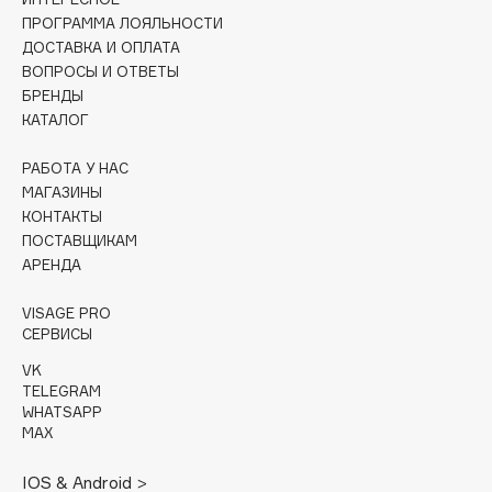
Collagenina
ПРОГРАММА ЛОЯЛЬНОСТИ
Consly
ДОСТАВКА И ОПЛАТА
ВОПРОСЫ И ОТВЕТЫ
Corimo
БРЕНДЫ
CosRX
КАТАЛОГ
Cottolina
Crescina
РАБОТА У НАС
МАГАЗИНЫ
Cunzite
КОНТАКТЫ
Curaprox
ПОСТАВЩИКАМ
АРЕНДА
D
VISAGE PRO
СЕРВИСЫ
d'Alba
VK
DABO
TELEGRAM
WHATSAPP
DARLING*
MAX
Darphin
Davines
IOS & Android >