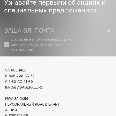
Узнавайте первыми об акциях и
специальных предложениях
Cadence
Capelli Dorati
Carbon Theory
ВАША ЭЛ. ПОЧТА
Carmex
Carolina Herrera
Согласен на получение
рассылки
рекламно-информационных
Catrice
материалов
Celimax
Cettua
Chupa Chups
VISAGEHALL
Clarette
8-800-700-33-37
C 9:00 ДО 21:00
Clarins
INFO@VISAGEHALL.RU
Clarins Precious
Clinique
МОИ ЗАКАЗЫ
Clive Christian
ПЕРСОНАЛЬНЫЙ КОНСУЛЬТАНТ
АКЦИИ
Club De Nuit
ИНТЕРЕСНОЕ