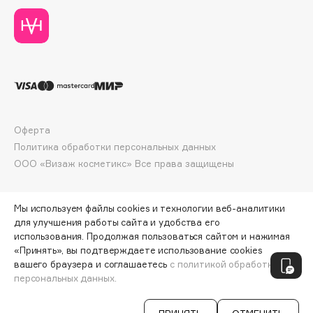
Deonica
Dessange
Dior
Divage
Dolce & Gabbana
Dolomit
Dorco
Оферта
DP Daily Perfection
Политика обработки персональных данных
ООО «Визаж косметикс» Все права защищены
Dr. Vranjes Firenze
Dr.Althea
Dr.Ceuracle
Мы используем файлы cookies и технологии веб-аналитики
для улучшения работы сайта и удобства его
Dr.Jart+
использования. Продолжая пользоваться сайтом и нажимая
DSD de Luxe
«Принять», вы подтверждаете использование cookies
ПО ЗОЛОТОЙ КАРТЕ:
594 ₽
Dyson
вашего браузера и соглашаетесь
с политикой обработки
персональных данных.
ДОБАВИТЬ В КОРЗИНУ
660 ₽