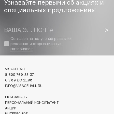
Узнавайте первыми об акциях и
Biomed
специальных предложениях
Biorepair
Blanx
Blistex
ВАША ЭЛ. ПОЧТА
BLOME
Boadicea The Victorious
Согласен на получение
рассылки
рекламно-информационных
Bobbi Brown
материалов
BOOMSHOP
BORK
Brunello Cucinelli
VISAGEHALL
Bvlgari
8-800-700-33-37
by TERRY
C 9:00 ДО 21:00
INFO@VISAGEHALL.RU
BY WISHTREND
Byredo
МОИ ЗАКАЗЫ
ПЕРСОНАЛЬНЫЙ КОНСУЛЬТАНТ
АКЦИИ
C
ИНТЕРЕСНОЕ