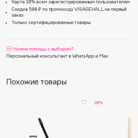
Карта 10% всем зарегистрированным пользователям
Apagard
Скидка 500 ₽ по промокоду VISAGEHALL на первый
заказ
Aravia Professional
Только сертифицированные товары
Arcadia
Archetype
Architect Demidoff
Нужна помощь с выбором?
ARIVE MAKEUP
Персональный консультант в WhatsApp и Max
Art&Fact
Art-Visage
Artdeco
Похожие товары
Astra
Atelier Rebul
Augustinus Bader
20%
Aveda
Avene