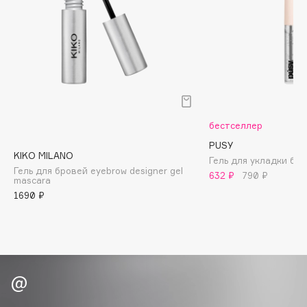
B
Babor
Baffy
Balmain Hair Couture
ЭКСКЛЮЗИВ
Banderas
Basicare
бестселлер
Batiste
PUSY
Beauty Bomb
KIKO MILANO
Гель для укладки бров
Гель для бровей eyebrow designer gel
Beauty Pati
632 ₽
790 ₽
mascara
Beautyblades
1690 ₽
НОВИНКА
beautyblender
Bebble
Beverly Hills Polo Club
Biodance
Bioderma