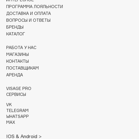
ПРОГРАММА ЛОЯЛЬНОСТИ
Cadence
ДОСТАВКА И ОПЛАТА
Capelli Dorati
ВОПРОСЫ И ОТВЕТЫ
БРЕНДЫ
Carbon Theory
КАТАЛОГ
Carmex
Carolina Herrera
РАБОТА У НАС
МАГАЗИНЫ
Catrice
КОНТАКТЫ
Celimax
ПОСТАВЩИКАМ
Cettua
АРЕНДА
Chupa Chups
VISAGE PRO
Clarette
СЕРВИСЫ
Clarins
VK
Clarins Precious
НОВИНКА
TELEGRAM
WHATSAPP
Clinique
MAX
Clive Christian
Club De Nuit
IOS & Android >