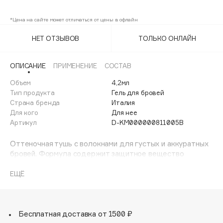
05
Adele for you
Финал лета
*Цена на сайте может отличаться от цены в офлайн
Advante
ЭКСКЛЮЗИВ
1 АВГ - 31 АВГ
Aesop
НЕТ ОТЗЫВОВ
ТОЛЬКО ОНЛАЙН
Age Stop
ЭКСКЛЮЗИВ
AHFA Cosmetics
ОПИСАНИЕ
ПРИМЕНЕНИЕ
СОСТАВ
Ajmal
Объем
4,2мл
Тип продукта
Гель для бровей
Alix Avien
Страна бренда
Италия
Allies of Skin
Для кого
Для нее
AMAN
Артикул
D-KM000000811005B
Amina Daudova Brushes
Оттеночная тушь с волокнами для густых и аккуратных
Amouage
бровей. Формула содержит защитное вещество
пантенол.
Amuleto Di Casa
Гель создаёт чётко очерченные, натурально густые и
ЕЩЁ
Angiopharm
ЭКСКЛЮЗИВ
изящные брови.
Annbeauty
Цвет чистый и однородный.
Продукт прошёл офтальмологическое тестирование.
Anua
Без отдушки. Для наружного применения.
Бесплатная доставка от 1500 ₽
Apadent