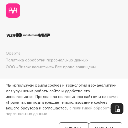
Collagenina
Consly
Corimo
CosRX
Cottolina
Crescina
Cunzite
Оферта
Curaprox
Политика обработки персональных данных
ООО «Визаж косметикс» Все права защищены
D
Мы используем файлы cookies и технологии веб-аналитики
для улучшения работы сайта и удобства его
d'Alba
использования. Продолжая пользоваться сайтом и нажимая
DABO
«Принять», вы подтверждаете использование cookies
ПО ЗОЛОТОЙ КАРТЕ:
1701 ₽
вашего браузера и соглашаетесь
с политикой обработки
DARLING*
персональных данных.
ДОБАВИТЬ В КОРЗИНУ
1790 ₽
Darphin
Davines