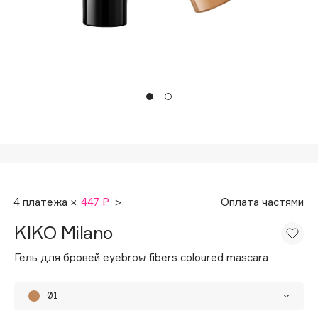
Подарки
Tom Ford
HFC
Для дома
Angiopharm
Техника
KIKO Milano
Estée Lauder
Clarins
0 - 9
100BON
4 платежа ×
447 ₽
>
Оплата частями
22|11
KIKO Milano
A
Гель для бровей eyebrow fibers coloured mascara
Acqua di Parma
01
Acque di Italia