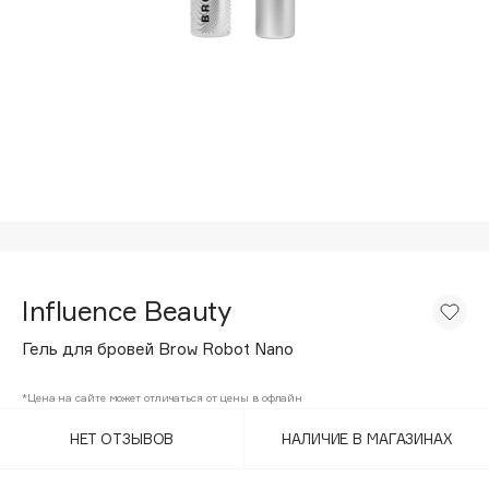
Подарки
Tom Ford
HFC
Для дома
Angiopharm
Техника
KIKO Milano
Estée Lauder
Clarins
0 - 9
100BON
Influence Beauty
22|11
Гель для бровей Brow Robot Nano
A
*Цена на сайте может отличаться от цены в офлайн
НЕТ ОТЗЫВОВ
НАЛИЧИЕ В МАГАЗИНАХ
Acqua di Parma
Acque di Italia