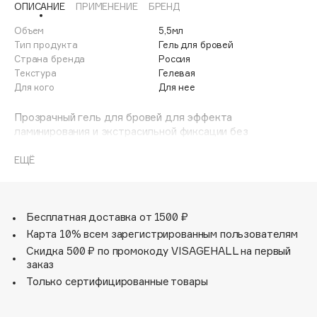
ОПИСАНИЕ
ПРИМЕНЕНИЕ
БРЕНД
Adele for you
Финал лета
Advante
Объем
5,5мл
ЭКСКЛЮЗИВ
Тип продукта
Гель для бровей
1 АВГ - 31 АВГ
Aesop
Страна бренда
Россия
Age Stop
Текстура
Гелевая
ЭКСКЛЮЗИВ
Для кого
Для нее
AHFA Cosmetics
Ajmal
Прозрачный гель для бровей для эффекта
ламинирования и экстрасильной фиксации без
Alix Avien
утяжеления.
Allies of Skin
ЕЩЁ
AMAN
Формула продукта разработана специально для всех
типов бровей: как густых и пышных, так и тонких с
Amina Daudova Brushes
короткими волосками.
Amouage
Бесплатная доставка от 1500 ₽
Amuleto Di Casa
Карта 10% всем зарегистрированным пользователям
Скидка 500 ₽ по промокоду VISAGEHALL на первый
Angiopharm
ЭКСКЛЮЗИВ
заказ
Annbeauty
Только сертифицированные товары
Anua
Apadent