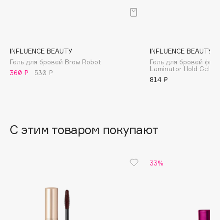
B
Babor
Baffy
INFLUENCE BEAUTY
INFLUENCE BEAUTY
Balmain Hair Couture
ЭКСКЛЮЗИВ
Гель для бровей Brow Robot
Гель для бровей фик
Laminator Hold Gel
Banderas
360 ₽
530 ₽
814 ₽
Basicare
Batiste
Beauty Bomb
Beauty Pati
С этим товаром покупают
Beautyblades
НОВИНКА
beautyblender
33%
Bebble
Beverly Hills Polo Club
Biodance
Bioderma