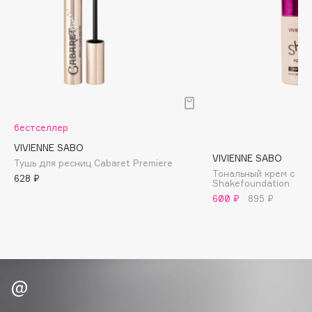
Biomed
Biorepair
Blanx
Blistex
BLOME
Boadicea The Victorious
Bobbi Brown
бестселлер
BOOMSHOP
VIVIENNE SABO
VIVIENNE SABO
BORK
Тушь для ресниц Cabaret Premiere
Тональный крем с б
628 ₽
Brunello Cucinelli
Shakefoundation
600 ₽
895 ₽
Bvlgari
by TERRY
BY WISHTREND
Byredo
C