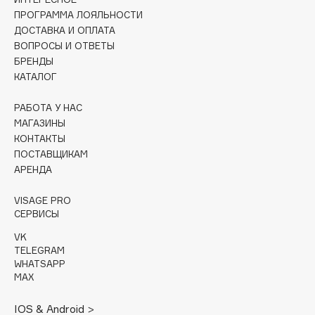
Collagenina
ПРОГРАММА ЛОЯЛЬНОСТИ
Consly
ДОСТАВКА И ОПЛАТА
ВОПРОСЫ И ОТВЕТЫ
Corimo
БРЕНДЫ
CosRX
КАТАЛОГ
Cottolina
Crescina
РАБОТА У НАС
МАГАЗИНЫ
Cunzite
КОНТАКТЫ
Curaprox
ПОСТАВЩИКАМ
АРЕНДА
D
VISAGE PRO
СЕРВИСЫ
d'Alba
VK
DABO
TELEGRAM
WHATSAPP
DARLING*
MAX
Darphin
Davines
IOS & Android >