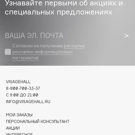
Узнавайте первыми об акциях и
специальных предложениях
Cadence
Capelli Dorati
Carbon Theory
ВАША ЭЛ. ПОЧТА
Carmex
Carolina Herrera
Согласен на получение
рассылки
рекламно-информационных
Catrice
материалов
Celimax
Cettua
Chupa Chups
VISAGEHALL
Clarette
8-800-700-33-37
C 9:00 ДО 21:00
Clarins
INFO@VISAGEHALL.RU
Clarins Precious
НОВИНКА
Clinique
МОИ ЗАКАЗЫ
ПЕРСОНАЛЬНЫЙ КОНСУЛЬТАНТ
Clive Christian
АКЦИИ
Club De Nuit
ИНТЕРЕСНОЕ