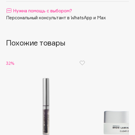
Apagard
Нужна помощь с выбором?
Aravia Professional
Персональный консультант в WhatsApp и Max
Arcadia
Archetype
Похожие товары
Architect Demidoff
ARIVE MAKEUP
Art&Fact
32%
Art-Visage
Artdeco
Astra
Atelier Rebul
Augustinus Bader
Aveda
Avene