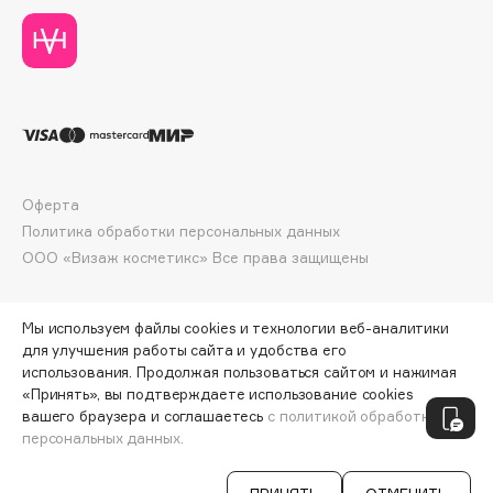
Deonica
Dessange
Dior
Divage
Dolce & Gabbana
Dolomit
Dorco
Оферта
Политика обработки персональных данных
DP Daily Perfection
ООО «Визаж косметикс» Все права защищены
Dr. Vranjes Firenze
Dr.Althea
Dr.Ceuracle
Мы используем файлы cookies и технологии веб-аналитики
для улучшения работы сайта и удобства его
Dr.Jart+
использования. Продолжая пользоваться сайтом и нажимая
DSD de Luxe
«Принять», вы подтверждаете использование cookies
ПО ЗОЛОТОЙ КАРТЕ:
477 ₽
вашего браузера и соглашаетесь
с политикой обработки
Dyson
персональных данных.
ДОБАВИТЬ В КОРЗИНУ
530 ₽