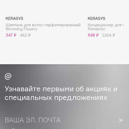
B
Babor
KERASYS
KERASYS
Baffy
Шампунь для волос парфюмированный
Кондиционер для вол
Blooming Flowery
Romantic
Balmain Hair Couture
ЭКСКЛЮЗИВ
347 ₽
462 ₽
948 ₽
1264 ₽
Banderas
Basicare
Batiste
Beauty Bomb
Beauty Pati
Beautyblades
НОВИНКА
Узнавайте первыми об акциях и
beautyblender
специальных предложениях
Bebble
Beverly Hills Polo Club
Biodance
ВАША ЭЛ. ПОЧТА
Bioderma