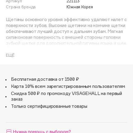
Артикул
221113
Adele for you
Страна бренда
Южная Корея
Финал лета
Advante
ЭКСКЛЮЗИВ
Щетины основного уровня эффективно удаляют налет с
1 АВГ - 31 АВГ
Aesop
поверхности зубов. Высокие щетинки на кончике щетки
Age Stop
обеспечивают лучший доступ к дальним зубам. Мягкая
ЭКСКЛЮЗИВ
силиконовая поверхность с внешней стороны головки
AHFA Cosmetics
зубной щетки для дополнительной гигиены языка и щек.
Ajmal
Степень жесткости- средняя Материал- ручка-
полипропилен, резина. щетина-нейлон,
ЕЩЁ
Alix Avien
полибутилентерефталат (ПБТ).
Allies of Skin
AMAN
Бесплатная доставка от 1500 ₽
Amina Daudova Brushes
Карта 10% всем зарегистрированным пользователям
Amouage
Скидка 500 ₽ по промокоду VISAGEHALL на первый
Amuleto Di Casa
заказ
Angiopharm
Только сертифицированные товары
ЭКСКЛЮЗИВ
Annbeauty
Anua
Нужна помощь с выбором?
Apadent