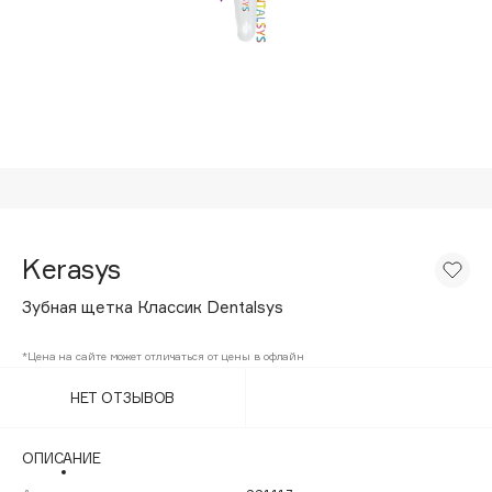
Подарки
Tom Ford
HFC
Для дома
Angiopharm
Техника
KIKO Milano
Estée Lauder
Clarins
0 - 9
Kerasys
100BON
Зубная щетка Классик Dentalsys
22|11
*Цена на сайте может отличаться от цены в офлайн
A
НЕТ ОТЗЫВОВ
Acqua di Parma
ОПИСАНИЕ
Acque di Italia