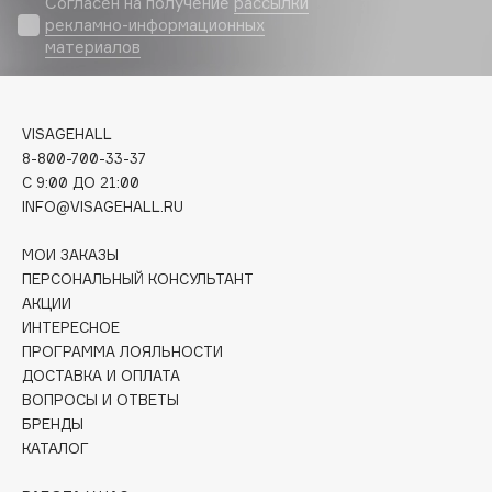
Согласен на получение
рассылки
Biomed
рекламно-информационных
Biorepair
материалов
Blanx
Blistex
BLOME
VISAGEHALL
8-800-700-33-37
Boadicea The Victorious
C 9:00 ДО 21:00
Bobbi Brown
INFO@VISAGEHALL.RU
BOOMSHOP
BORK
МОИ ЗАКАЗЫ
ПЕРСОНАЛЬНЫЙ КОНСУЛЬТАНТ
Brunello Cucinelli
АКЦИИ
Bvlgari
ИНТЕРЕСНОЕ
by TERRY
ПРОГРАММА ЛОЯЛЬНОСТИ
BY WISHTREND
ДОСТАВКА И ОПЛАТА
ВОПРОСЫ И ОТВЕТЫ
Byredo
БРЕНДЫ
КАТАЛОГ
C