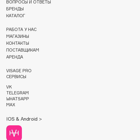
ВОПРОСЫ И ОТВЕТЫ
БРЕНДЫ
Cadence
КАТАЛОГ
Capelli Dorati
Carbon Theory
РАБОТА У НАС
МАГАЗИНЫ
Carmex
КОНТАКТЫ
Carolina Herrera
ПОСТАВЩИКАМ
Catrice
АРЕНДА
Celimax
VISAGE PRO
Cettua
СЕРВИСЫ
Chupa Chups
VK
Clarette
TELEGRAM
WHATSAPP
Clarins
MAX
Clarins Precious
НОВИНКА
Clinique
IOS & Android >
Clive Christian
Club De Nuit