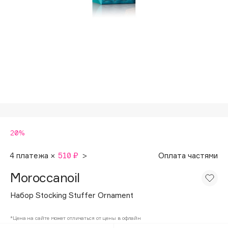
Подарки
Tom Ford
HFC
Для дома
Angiopharm
Техника
KIKO Milano
Estée Lauder
Clarins
0 - 9
20%
100BON
22|11
4 платежа ×
510 ₽
>
Оплата частями
Moroccanoil
A
Набор Stocking Stuffer Ornament
Acqua di Parma
*Цена на сайте может отличаться от цены в офлайн
Acque di Italia