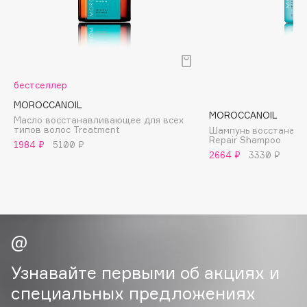
B
Babor
Baffy
Balmain Hair Couture
ЭКСКЛЮЗИВ
бестселлер
Banderas
MOROCCANOIL
MOROCCANOIL
Basicare
Масло восстанавливающее для всех
типов волос Treatment
Шампунь восстанавл
Batiste
Repair Shampoo
1984 ₽
5100 ₽
Beauty Bomb
2664 ₽
3330 ₽
Beauty Pati
Beautyblades
НОВИНКА
beautyblender
Bebble
Beverly Hills Polo Club
Узнавайте первыми об акциях и
Biodance
специальных предложениях
Bioderma