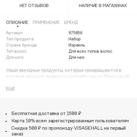
Adele for you
НЕТ ОТЗЫВОВ
НАЛИЧИЕ В МАГАЗИНАХ
Финал лета
Advante
ЭКСКЛЮЗИВ
1 АВГ - 31 АВГ
Aesop
ОПИСАНИЕ
ПРИМЕНЕНИЕ
БРЕНД
Age Stop
Артикул
ЭКСКЛЮЗИВ
975856
Тип продукта
Набор
AHFA Cosmetics
Страна бренда
Израиль
Ajmal
Тип волос
Для всех типов волос
Для кого
Для нее
Alix Avien
Allies of Skin
Наши звездные продукты, которые превращаются в
AMAN
елочные игрушки, привнесут волшебство от Moroccanoil
в ваш праздник.
Amina Daudova Brushes
ЕЩЁ
Amouage
Продукты представлены в лимитированных
Amuleto Di Casa
индивидуальных коробочках, которые были созданы
известной художницей Джейд Кардиналли.
Angiopharm
ЭКСКЛЮЗИВ
Бесплатная доставка от 1500 ₽
Annbeauty
Парфюмированный мист для волос и тела Brumes du
Карта 10% всем зарегистрированным пользователям
Maroс Moroccanoil 30 мл.
Anua
Скидка 500 ₽ по промокоду VISAGEHALL на первый
заказ
Apadent