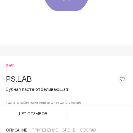
Подарки
Tom Ford
HFC
Для дома
Angiopharm
Техника
KIKO Milano
Estée Lauder
Clarins
0 - 9
20%
PS.LAB
100BON
22|11
Зубная паста отбеливающая
*Цена на сайте может отличаться от цены в офлайн
A
НЕТ ОТЗЫВОВ
Acqua di Parma
Acque di Italia
ОПИСАНИЕ
ПРИМЕНЕНИЕ
БРЕНД
СОСТАВ