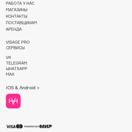
РАБОТА У НАС
МАГАЗИНЫ
Cadence
КОНТАКТЫ
Capelli Dorati
ПОСТАВЩИКАМ
Carbon Theory
АРЕНДА
Carmex
VISAGE PRO
Carolina Herrera
СЕРВИСЫ
Catrice
VK
Celimax
TELEGRAM
Cettua
WHATSAPP
MAX
Chupa Chups
Clarette
IOS & Android >
Clarins
Clarins Precious
НОВИНКА
Clinique
Clive Christian
Club De Nuit