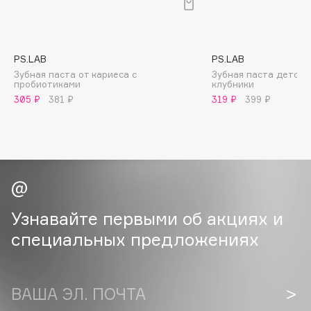
B
Babor
Baffy
PS.LAB
PS.LAB
Зубная паста от кариеса с
Зубная паста детска
Balmain Hair Couture
ЭКСКЛЮЗИВ
пробиотиками
клубники
Banderas
305 ₽
381 ₽
319 ₽
399 ₽
Basicare
Batiste
Beauty Bomb
Beauty Pati
Beautyblades
НОВИНКА
Узнавайте первыми об акциях и
beautyblender
специальных предложениях
Bebble
Beverly Hills Polo Club
Biodance
ВАША ЭЛ. ПОЧТА
Bioderma