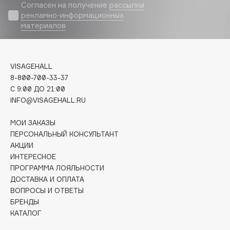
Biomed
Согласен на получение
рассылки
рекламно-информационных
Biorepair
материалов
Blanx
Blistex
BLOME
VISAGEHALL
Boadicea The Victorious
8-800-700-33-37
Bobbi Brown
C 9:00 ДО 21:00
INFO@VISAGEHALL.RU
BOOMSHOP
BORK
МОИ ЗАКАЗЫ
Brunello Cucinelli
ПЕРСОНАЛЬНЫЙ КОНСУЛЬТАНТ
АКЦИИ
Bvlgari
ИНТЕРЕСНОЕ
by TERRY
ПРОГРАММА ЛОЯЛЬНОСТИ
BY WISHTREND
ДОСТАВКА И ОПЛАТА
Byredo
ВОПРОСЫ И ОТВЕТЫ
БРЕНДЫ
КАТАЛОГ
C