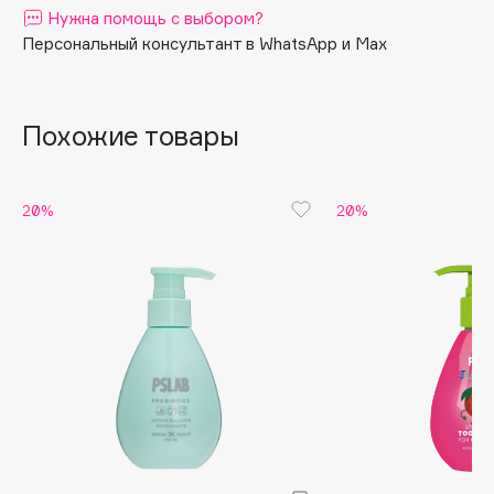
Нужна помощь с выбором?
Apagard
Персональный консультант в WhatsApp и Max
Aravia Professional
Arcadia
Archetype
Похожие товары
Architect Demidoff
ARIVE MAKEUP
20%
20%
Art&Fact
Art-Visage
Artdeco
Astra
Atelier Rebul
Augustinus Bader
Aveda
Avene