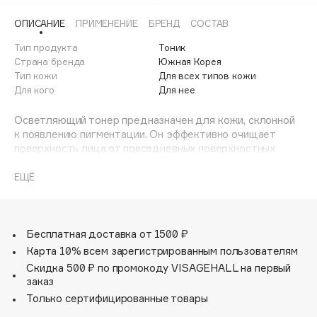
Adele for you
Финал лета
ОПИСАНИЕ
ПРИМЕНЕНИЕ
БРЕНД
СОСТАВ
Advante
ЭКСКЛЮЗИВ
1 АВГ - 31 АВГ
Тип продукта
Тоник
Aesop
Страна бренда
Южная Корея
Age Stop
Тип кожи
ЭКСКЛЮЗИВ
Для всех типов кожи
Для кого
Для нее
AHFA Cosmetics
Ajmal
Осветляющий тонер предназначен для кожи, склонной
Alix Avien
к появлению пигментации. Он эффективно очищает
поверхность лица от повседневных поверхностных
Allies of Skin
загрязнений, прекрасно успокаивает и увлажняет
AMAN
стянутую после умывания кожу, подготавливая её к
ЕЩЁ
дальнейшему уходу. Освежает цвет лица, выравнивает
Amina Daudova Brushes
тон кожи и борется с тусклостью. Совместно с другими
Amouage
продуктами серии тонер помогает контролировать
Amuleto Di Casa
синтез меланина и уменьшить проявление пигментации.
Бесплатная доставка от 1500 ₽
Карта 10% всем зарегистрированным пользователям
Angiopharm
ЭКСКЛЮЗИВ
Гиалуроновая кислота в составе тонера отвечает за
Скидка 500 ₽ по промокоду VISAGEHALL на первый
Annbeauty
увлажнение кожи, обезвоженной в результате
заказ
очищения с помощью агрессивных средств для
Anua
Только сертифицированные товары
умывания. Восполняя дефицит влаги на поверхности
Apadent