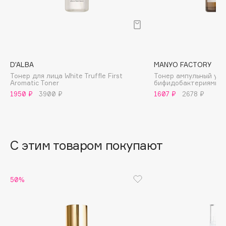
B
Babor
Baffy
Balmain Hair Couture
ЭКСКЛЮЗИВ
D'ALBA
MANYO FACTORY
Banderas
Тонер для лица White Truffle First
Тонер ампульный ук
Aromatic Toner
бифидобактериями
Basicare
1950 ₽
3900 ₽
1607 ₽
2678 ₽
Batiste
Beauty Bomb
Beauty Pati
С этим товаром покупают
Beautyblades
НОВИНКА
beautyblender
Bebble
50%
Beverly Hills Polo Club
Biodance
Bioderma