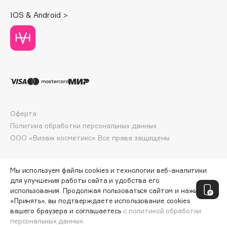
Deonica
IOS & Android >
Dessange
Dior
Divage
Dolce & Gabbana
Dolomit
Dorco
DP Daily Perfection
Оферта
Dr. Vranjes Firenze
Политика обработки персональных данных
Dr.Althea
ООО «Визаж косметикс» Все права защищены
Dr.Ceuracle
Dr.Jart+
Мы используем файлы cookies и технологии веб-аналитики
DSD de Luxe
для улучшения работы сайта и удобства его
использования. Продолжая пользоваться сайтом и нажимая
Dyson
«Принять», вы подтверждаете использование cookies
вашего браузера и соглашаетесь
с политикой обработки
персональных данных.
СООБЩИТЬ О ПОСТУПЛЕНИИ
2198 ₽