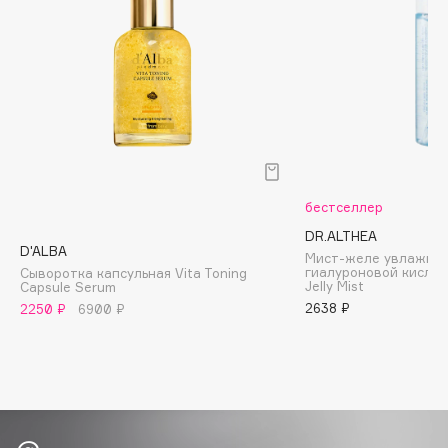
Biomed
Biorepair
Blanx
Blistex
BLOME
Boadicea The Victorious
Bobbi Brown
BOOMSHOP
бестселлер
BORK
DR.ALTHEA
D'ALBA
Brunello Cucinelli
Мист-желе увлажня
гиалуроновой кислот
Сыворотка капсульная Vita Toning
Bvlgari
Jelly Mist
Capsule Serum
2638 ₽
2250 ₽
6900 ₽
by TERRY
BY WISHTREND
Byredo
C