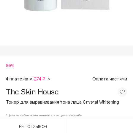
Подарки
Tom Ford
HFC
Для дома
Angiopharm
Техника
KIKO Milano
Estée Lauder
Clarins
0 - 9
50%
100BON
4 платежа ×
274 ₽
>
Оплата частями
22|11
The Skin House
Тонер для выравнивания тона лица Crystal Whitening
A
*Цена на сайте может отличаться от цены в офлайн
Acqua di Parma
НЕТ ОТЗЫВОВ
Acque di Italia