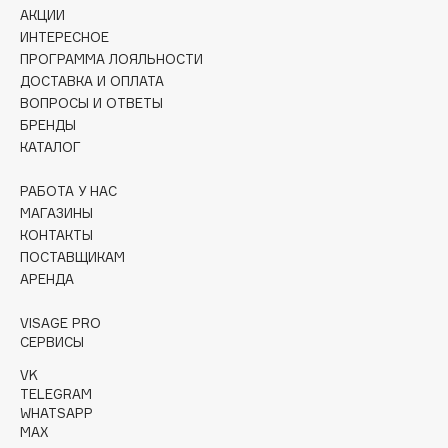
Collagenina
АКЦИИ
ИНТЕРЕСНОЕ
Consly
ПРОГРАММА ЛОЯЛЬНОСТИ
Corimo
ДОСТАВКА И ОПЛАТА
CosRX
ВОПРОСЫ И ОТВЕТЫ
Cottolina
БРЕНДЫ
КАТАЛОГ
Crescina
Cunzite
РАБОТА У НАС
Curaprox
МАГАЗИНЫ
КОНТАКТЫ
ПОСТАВЩИКАМ
D
АРЕНДА
d'Alba
VISAGE PRO
СЕРВИСЫ
DABO
VK
DARLING*
TELEGRAM
Darphin
WHATSAPP
MAX
Davines