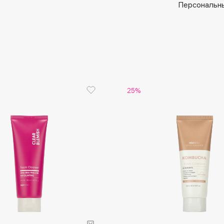
Aveda
Персональны
Avene
25%
Boadicea The Victorious
Bobbi Brown
BOOMSHOP
BORK
Brunello Cucinelli
Bvlgari
by TERRY
BY WISHTREND
Byredo