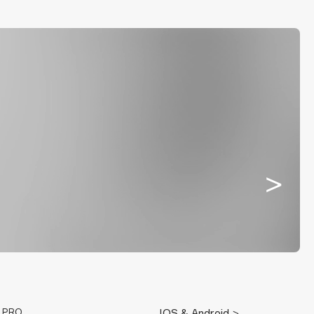
E PRO
IOS & Android >