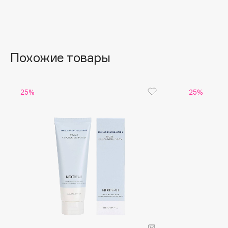
Aravia Professional
Alix Avien
Arcadia
Allies of Skin
Archetype
AMAN
Похожие товары
B
25%
25%
Babor
beautyblender
Baffy
Bebble
Balmain Hair Couture
Beverly Hills Polo Club
ЭКСКЛЮЗИВ
Biodance
Banderas
Bioderma
Basicare
Biomed
Batiste
Biorepair
Beauty Bomb
Blanx
Beauty Pati
Blistex
Beautyblades
НОВИНКА