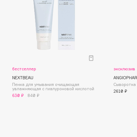
D
d'Alba
Dior
DABO
Divage
DARLING*
Dolce & Gabbana
Darphin
Dolomit
Davines
Dorco
Deonica
DP Daily Perfection
Dessange
Dr. Vranjes Firenze
бестселлер
эксклюзив
NEXTBEAU
ANGIOPHA
Пенка для умывания очищающая
Сыворотка
увлажняющая с гиалуроновой кислотой
2610 ₽
E
630 ₽
840 ₽
Eat My
Ella Bartsueva Brushes
Ecolatier
EMBRACE Haircare
Ecotools
Emmanuelle Jane
EGG
Enough