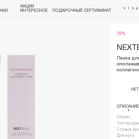
АКЦИИ
НКИ
ИНТЕРЕСНОЕ
ПОДАРОЧНЫЙ СЕРТИФИКАТ
25%
P
Q
R
S
T
U
V
W
Y
Z
А - Я
NEXT
Пенка дл
омолажив
коллаген
Angiopharm
НЕ
KIKO Milano
Estée Lauder
ОПИСАНИЕ
Clarins
Объем
Тип проду
Страна бр
Для кого