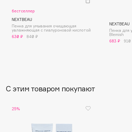
BLOME
бестселлер
NEXTBEAU
NEXTBEAU
Пенка для умывания очищающая
увлажняющая с гиалуроновой кислотой
Пенка для 
C
Blemish
630 ₽
840 ₽
683 ₽
910
Cadence
Chupa Chups
Capelli Dorati
Clarette
Carbon Theory
Clarins
Carmex
Clarins Precious
Carolina Herrera
Clinique
С этим товаром покупают
Catrice
Clive Christian
Celimax
Club De Nuit
Cettua
Collagenina
25%