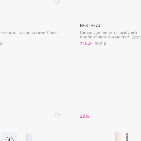
NEXTBEAU
умывания с кислотами Clear
Пенка для лица с комбучей,
пробиотиками и маслом дер
 ₽
713 ₽
950 ₽
Consly
Corimo
CosRX
Cottolina
Crescina
Cunzite
Curaprox
20%