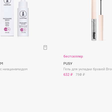
Dr.Althea
Dr.Ceuracle
Dr.Jart+
DSD de Luxe
Dyson
бестселлер
RM
PUSY
 с ниацинамидом
Гель для укладки бровей Brow
632 ₽
790 ₽
Estée Lauder
Etat Pur
Etude House
Etude organix