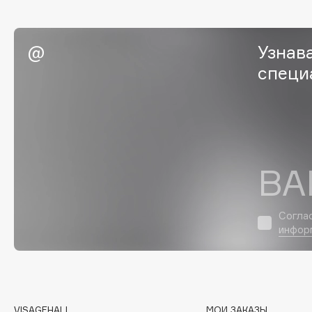
EGIA
EpilProfi
Eigshow
Erborian
Узнав
Elemis
Essence
специ
Elian Russia
Essential Parfums Paris
Elie Saab
Estrâde
F
ВА
FANE
Flipper
Согла
Farmstay
FLOEMA
инфор
Felce Azzurra
Floraïku
Fillerina
Forlle'd
ЭКСКЛЮЗИВ
Fiona Franchimon
VISAGEHALL
МОИ ЗАКАЗЫ