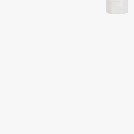
Подарки
0 - 9
Для дома
100BON
22|11
Техника
A
Acqua di Parma
Amina Daudova Brushes
Acque di Italia
Amouage
Adele for you
Amuleto Di Casa
Advante
Angiopharm
ЭКСКЛЮЗИВ
ЭКСКЛЮЗИВ
Aesop
Annbeauty
Age Stop
Anua
ЭКСКЛЮЗИВ
Apadent
AHFA Cosmetics
Apagard
Ajmal