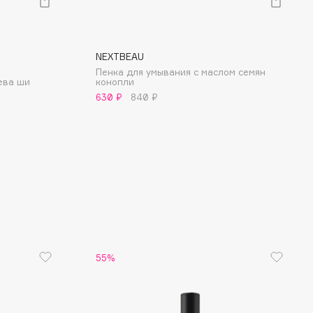
NEXTBEAU
Пенка для умывания с маслом семян
ева ши
конопли
630 ₽
840 ₽
55%