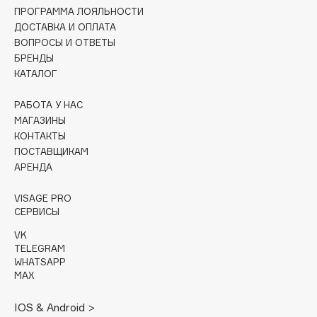
Collagenina
ПРОГРАММА ЛОЯЛЬНОСТИ
Consly
ДОСТАВКА И ОПЛАТА
ВОПРОСЫ И ОТВЕТЫ
Corimo
БРЕНДЫ
CosRX
КАТАЛОГ
Cottolina
РАБОТА У НАС
Crescina
МАГАЗИНЫ
Cunzite
КОНТАКТЫ
Curaprox
ПОСТАВЩИКАМ
АРЕНДА
D
VISAGE PRO
СЕРВИСЫ
d'Alba
VK
DABO
TELEGRAM
WHATSAPP
DARLING*
MAX
Darphin
IOS & Android >
Davines