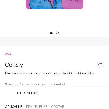
Подарки
Tom Ford
HFC
Для дома
Angiopharm
Техника
KIKO Milano
Estée Lauder
Clarins
0 - 9
25%
Consly
100BON
22|11
Маска тканевая После читмила Bad Girl - Good Skin
*Цена на сайте может отличаться от цены в офлайн
A
НЕТ ОТЗЫВОВ
Acqua di Parma
Acque di Italia
ОПИСАНИЕ
ПРИМЕНЕНИЕ
СОСТАВ