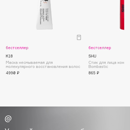
Biomed
Biorepair
Blanx
Blistex
BLOME
Boadicea The Victorious
бестселлер
бестселлер
Bobbi Brown
K18
SHU
BOOMSHOP
Маска несмываемая для
Стик для лица конт
молекулярного восстановления волос
Bombastic
BORK
4990 ₽
865 ₽
Brunello Cucinelli
Bvlgari
by TERRY
BY WISHTREND
Byredo
C