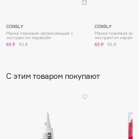
B
Babor
Baffy
CONSLY
CONSLY
Маска тканевая увлажняющая с
Маска тканевая выво
Balmain Hair Couture
ЭКСКЛЮЗИВ
экстрактом маракуйи
экстрактом карамбо
Banderas
69 ₽
92 ₽
69 ₽
92 ₽
Basicare
Batiste
Beauty Bomb
С этим товаром покупают
Beauty Pati
Beautyblades
НОВИНКА
beautyblender
Bebble
Beverly Hills Polo Club
Biodance
Bioderma