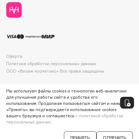
Deonica
Dessange
Dior
Divage
Dolce & Gabbana
Dolomit
Оферта
Dorco
Политика обработки персональных данных
DP Daily Perfection
ООО «Визаж косметикс» Все права защищены
Dr. Vranjes Firenze
Dr.Althea
Мы используем файлы cookies и технологии веб-аналитики
Dr.Ceuracle
для улучшения работы сайта и удобства его
Dr.Jart+
использования. Продолжая пользоваться сайтом и нажимая
DSD de Luxe
«Принять», вы подтверждаете использование cookies
вашего браузера и соглашаетесь
с политикой обработки
Dyson
персональных данных.
СООБЩИТЬ О ПОСТУПЛЕНИИ
94 ₽
ПРИНЯТЬ
ОТМЕНИТЬ