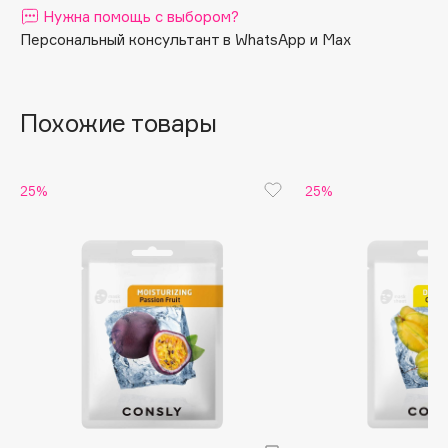
Нужна помощь с выбором?
регенерацию.
Apagard
Персональный консультант в WhatsApp и Max
Aravia Professional
Arcadia
Archetype
Похожие товары
Architect Demidoff
ARIVE MAKEUP
25%
25%
Art&Fact
Art-Visage
Artdeco
Astra
Atelier Rebul
Augustinus Bader
Aveda
Avene