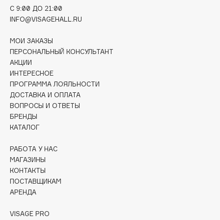
Collagenina
C 9:00 ДО 21:00
INFO@VISAGEHALL.RU
Consly
Corimo
МОИ ЗАКАЗЫ
CosRX
ПЕРСОНАЛЬНЫЙ КОНСУЛЬТАНТ
Cottolina
АКЦИИ
ИНТЕРЕСНОЕ
Crescina
ПРОГРАММА ЛОЯЛЬНОСТИ
Cunzite
ДОСТАВКА И ОПЛАТА
Curaprox
ВОПРОСЫ И ОТВЕТЫ
БРЕНДЫ
КАТАЛОГ
D
РАБОТА У НАС
d'Alba
МАГАЗИНЫ
КОНТАКТЫ
DABO
ПОСТАВЩИКАМ
DARLING*
АРЕНДА
Darphin
VISAGE PRO
Davines