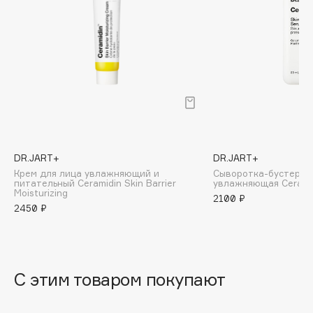
B
Babor
Baffy
Balmain Hair Couture
ЭКСКЛЮЗИВ
Banderas
Basicare
Batiste
Beauty Bomb
DR.JART+
DR.JART+
Крем для лица увлажняющий и
Сыворотка-бустер д
Beauty Pati
питательный Ceramidin Skin Barrier
увлажняющая Ceramidi
Moisturizing
Beautyblades
2100 ₽
НОВИНКА
2450 ₽
beautyblender
Bebble
Beverly Hills Polo Club
С этим товаром покупают
Biodance
Bioderma