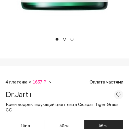
Подарки
Tom Ford
HFC
Для дома
Angiopharm
Техника
KIKO Milano
Estée Lauder
Clarins
0 - 9
100BON
4 платежа ×
1637 ₽
>
Оплата частями
22|11
Dr.Jart+
A
Крем корректирующий цвет лица Cicapair Tiger Grass
CC
Acqua di Parma
Acque di Italia
15мл
30мл
50мл