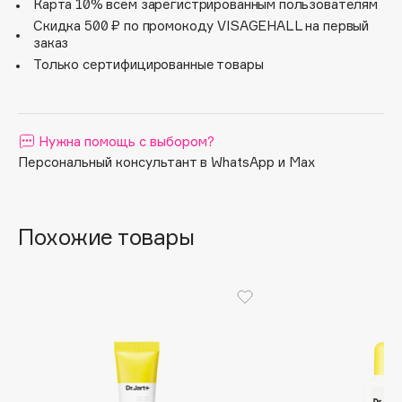
Карта 10% всем зарегистрированным пользователям
Apagard
Скидка 500 ₽ по промокоду VISAGEHALL на первый
заказ
Aravia Professional
Только сертифицированные товары
Arcadia
Archetype
Architect Demidoff
Нужна помощь с выбором?
ARIVE MAKEUP
Персональный консультант в WhatsApp и Max
Art&Fact
Art-Visage
Artdeco
Похожие товары
Astra
Atelier Rebul
Augustinus Bader
Aveda
Avene