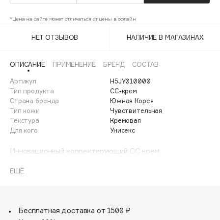
Adele for you
Финал лета
*Цена на сайте может отличаться от цены в офлайн
Advante
ЭКСКЛЮЗИВ
1 АВГ - 31 АВГ
Aesop
НЕТ ОТЗЫВОВ
НАЛИЧИЕ В МАГАЗИНАХ
Age Stop
ЭКСКЛЮЗИВ
ОПИСАНИЕ
ПРИМЕНЕНИЕ
БРЕНД
СОСТАВ
AHFA Cosmetics
Ajmal
Артикул
H5JY010000
Тип продукта
CC-крем
Alix Avien
Страна бренда
Южная Корея
Allies of Skin
Тип кожи
Чувствительная
AMAN
Текстура
Кремовая
Для кого
Унисекс
Amina Daudova Brushes
Amouage
Инновационный корректирующий CC крем
подстраивается под тон кожи, мгновенно нейтрализуя
Amuleto Di Casa
покраснения и выравнивая ее тон. Маскирует
ЕЩЁ
Angiopharm
ЭКСКЛЮЗИВ
пигментные пятна, уменьшает покраснения и
раздражения, возвращая коже здоровый естественный
Annbeauty
вид. В составе ниацинамид и специальный комплекс из
Anua
Центеллы Азиатской (тигровой травы). Протестировано
Бесплатная доставка от 1500 ₽
Apadent
дерматологами.