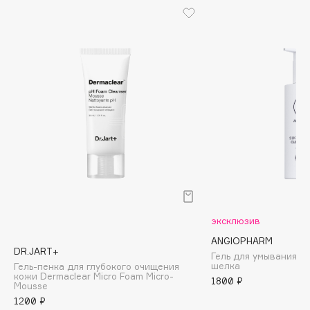
Biomed
Biorepair
Blanx
Blistex
BLOME
Boadicea The Victorious
Bobbi Brown
BOOMSHOP
BORK
Brunello Cucinelli
Bvlgari
by TERRY
эксклюзив
BY WISHTREND
ANGIOPHARM
DR.JART+
Byredo
Гель для умывания с
шелка
Гель-пенка для глубокого очищения
кожи Dermaclear Micro Foam Micro-
1800 ₽
Mousse
1200 ₽
C