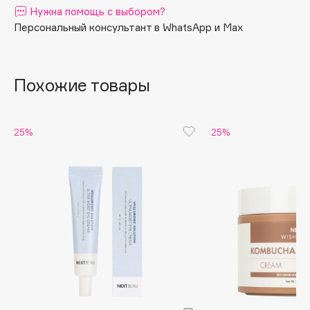
Нужна помощь с выбором?
Apagard
Персональный консультант в WhatsApp и Max
Aravia Professional
Arcadia
Archetype
Похожие товары
Architect Demidoff
ARIVE MAKEUP
25%
25%
Art&Fact
Art-Visage
Artdeco
Astra
Atelier Rebul
Augustinus Bader
Aveda
Avene