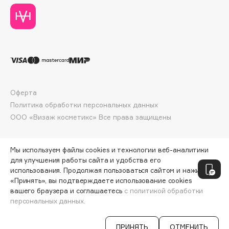
Deonica
Dessange
Dior
Divage
Dolce & Gabbana
Dolomit
Оферта
Dorco
Политика обработки персональных данных
DP Daily Perfection
ООО «Визаж косметикс» Все права защищены
Dr. Vranjes Firenze
Dr.Althea
Мы используем файлы cookies и технологии веб-аналитики
Dr.Ceuracle
для улучшения работы сайта и удобства его
Dr.Jart+
использования. Продолжая пользоваться сайтом и нажимая
DSD de Luxe
«Принять», вы подтверждаете использование cookies
вашего браузера и соглашаетесь
с политикой обработки
Dyson
персональных данных.
СООБЩИТЬ О ПОСТУПЛЕНИИ
840 ₽
ПРИНЯТЬ
ОТМЕНИТЬ