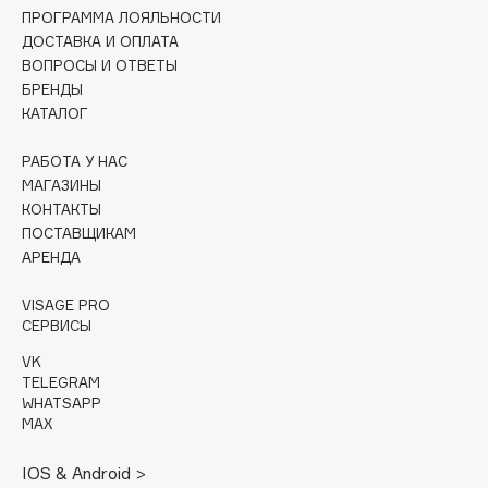
Collagenina
ПРОГРАММА ЛОЯЛЬНОСТИ
Consly
ДОСТАВКА И ОПЛАТА
ВОПРОСЫ И ОТВЕТЫ
Corimo
БРЕНДЫ
CosRX
КАТАЛОГ
Cottolina
РАБОТА У НАС
Crescina
МАГАЗИНЫ
Cunzite
КОНТАКТЫ
Curaprox
ПОСТАВЩИКАМ
АРЕНДА
D
VISAGE PRO
СЕРВИСЫ
d'Alba
VK
DABO
TELEGRAM
WHATSAPP
DARLING*
MAX
Darphin
IOS & Android >
Davines