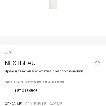
Подарки
Tom Ford
HFC
Для дома
Angiopharm
Техника
KIKO Milano
Estée Lauder
Clarins
0 - 9
25%
NEXTBEAU
100BON
22|11
Крем для кожи вокруг глаз с маслом конопли
*Цена на сайте может отличаться от цены в офлайн
A
НЕТ ОТЗЫВОВ
Acqua di Parma
Acque di Italia
ОПИСАНИЕ
ПРИМЕНЕНИЕ
СОСТАВ