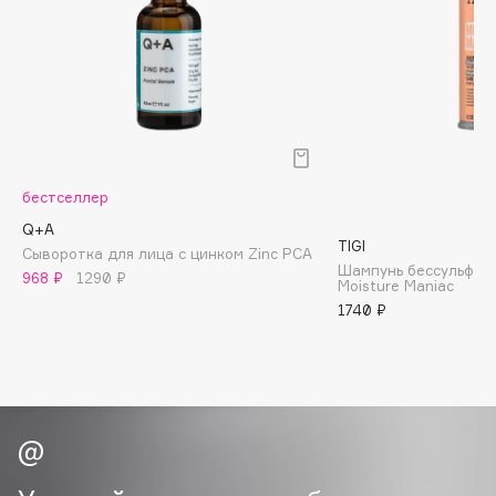
Biomed
Biorepair
Blanx
Blistex
BLOME
Boadicea The Victorious
Bobbi Brown
бестселлер
BOOMSHOP
Q+A
TIGI
Сыворотка для лица с цинком Zinc PCA
BORK
Шампунь бессульфа
968 ₽
1290 ₽
Brunello Cucinelli
Moisture Maniac
1740 ₽
Bvlgari
by TERRY
BY WISHTREND
Byredo
C