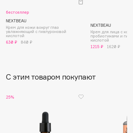
B
бестселлер
Babor
NEXTBEAU
Baffy
NEXTBEAU
Крем для кожи вокруг глаз
увлажняющий с гиалуроновой
Крем для лица с комб
Balmain Hair Couture
ЭКСКЛЮЗИВ
кислотой
пробиотиками и гиа
кислотой
Banderas
630 ₽
840 ₽
1215 ₽
1620 ₽
Basicare
Batiste
Beauty Bomb
С этим товаром покупают
Beauty Pati
Beautyblades
НОВИНКА
beautyblender
25%
Bebble
Beverly Hills Polo Club
Biodance
Bioderma