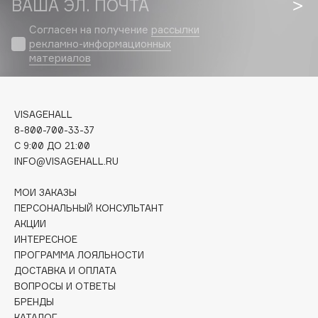
ВАША ЭЛ. ПОЧТА
Biomed
Biorepair
Согласен на получение
рассылки
рекламно-информационных
Blanx
материалов
Blistex
BLOME
Boadicea The Victorious
VISAGEHALL
Bobbi Brown
8-800-700-33-37
BOOMSHOP
C 9:00 ДО 21:00
INFO@VISAGEHALL.RU
BORK
Brunello Cucinelli
МОИ ЗАКАЗЫ
Bvlgari
ПЕРСОНАЛЬНЫЙ КОНСУЛЬТАНТ
by TERRY
АКЦИИ
ИНТЕРЕСНОЕ
BY WISHTREND
ПРОГРАММА ЛОЯЛЬНОСТИ
Byredo
ДОСТАВКА И ОПЛАТА
ВОПРОСЫ И ОТВЕТЫ
БРЕНДЫ
C
КАТАЛОГ