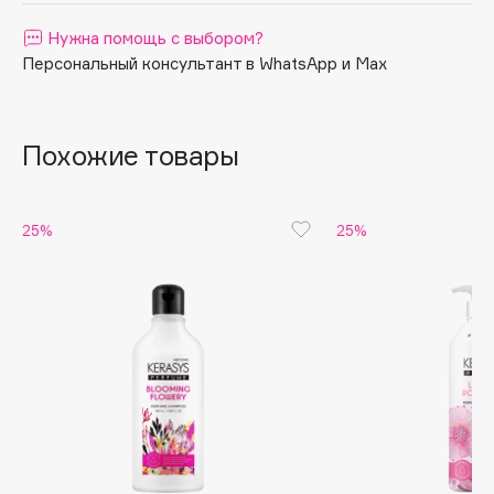
Apagard
Нужна помощь с выбором?
Aravia Professional
Персональный консультант в WhatsApp и Max
Arcadia
Archetype
Похожие товары
Architect Demidoff
ARIVE MAKEUP
Art&Fact
25%
25%
Art-Visage
Artdeco
Astra
Atelier Rebul
Augustinus Bader
Aveda
Avene