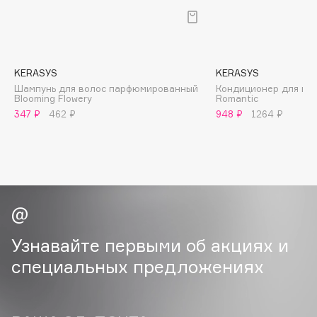
B
Babor
Baffy
KERASYS
KERASYS
Balmain Hair Couture
ЭКСКЛЮЗИВ
Шампунь для волос парфюмированный
Кондиционер для вол
Blooming Flowery
Romantic
Banderas
347 ₽
462 ₽
948 ₽
1264 ₽
Basicare
Batiste
Beauty Bomb
Beauty Pati
Beautyblades
НОВИНКА
beautyblender
Узнавайте первыми об акциях и
Bebble
Beverly Hills Polo Club
специальных предложениях
Biodance
Bioderma