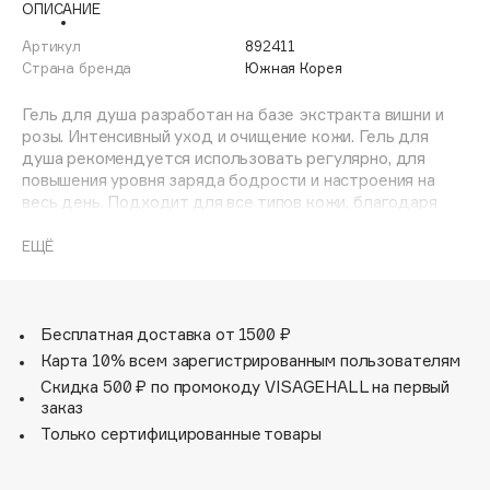
ОПИСАНИЕ
Adele for you
Финал лета
Advante
Артикул
892411
ЭКСКЛЮЗИВ
Страна бренда
Южная Корея
1 АВГ - 31 АВГ
Aesop
Age Stop
Гель для душа разработан на базе экстракта вишни и
ЭКСКЛЮЗИВ
розы. Интенсивный уход и очищение кожи. Гель для
AHFA Cosmetics
душа рекомендуется использовать регулярно, для
Ajmal
повышения уровня заряда бодрости и настроения на
весь день. Подходит для все типов кожи, благодаря
Alix Avien
восточному рецепту, рекомендован для
Allies of Skin
романтического настроения и расслабления.
ЕЩЁ
AMAN
Amina Daudova Brushes
Amouage
Бесплатная доставка от 1500 ₽
Amuleto Di Casa
Карта 10% всем зарегистрированным пользователям
Скидка 500 ₽ по промокоду VISAGEHALL на первый
Angiopharm
ЭКСКЛЮЗИВ
заказ
Annbeauty
Только сертифицированные товары
Anua
Apadent