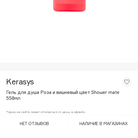
Подарки
Tom Ford
HFC
Для дома
Angiopharm
Техника
KIKO Milano
Estée Lauder
Clarins
0 - 9
Kerasys
100BON
22|11
Гель для душа Роза и вишневый цвет Shower mate
550мл
A
*Цена на сайте может отличаться от цены в офлайн
НЕТ ОТЗЫВОВ
НАЛИЧИЕ В МАГАЗИНАХ
Acqua di Parma
Acque di Italia