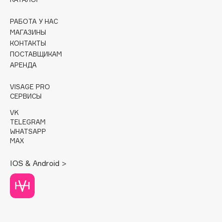
Cadence
РАБОТА У НАС
Capelli Dorati
МАГАЗИНЫ
КОНТАКТЫ
Carbon Theory
ПОСТАВЩИКАМ
Carmex
АРЕНДА
Carolina Herrera
VISAGE PRO
Catrice
СЕРВИСЫ
Celimax
VK
Cettua
TELEGRAM
Chupa Chups
WHATSAPP
MAX
Clarette
Clarins
IOS & Android >
Clarins Precious
Clinique
Clive Christian
Club De Nuit