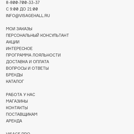
8-800-700-33-37
Collagenina
C 9:00 ДО 21:00
Consly
INFO@VISAGEHALL.RU
Corimo
МОИ ЗАКАЗЫ
CosRX
ПЕРСОНАЛЬНЫЙ КОНСУЛЬТАНТ
Cottolina
АКЦИИ
Crescina
ИНТЕРЕСНОЕ
Cunzite
ПРОГРАММА ЛОЯЛЬНОСТИ
ДОСТАВКА И ОПЛАТА
Curaprox
ВОПРОСЫ И ОТВЕТЫ
БРЕНДЫ
КАТАЛОГ
D
РАБОТА У НАС
d'Alba
МАГАЗИНЫ
DABO
КОНТАКТЫ
DARLING*
ПОСТАВЩИКАМ
АРЕНДА
Darphin
Davines
VISAGE PRO