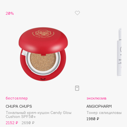
Biomed
Biorepair
20%
Blanx
Blistex
BLOME
Boadicea The Victorious
Bobbi Brown
BOOMSHOP
BORK
Brunello Cucinelli
Bvlgari
by TERRY
BY WISHTREND
бестселлер
эксклюзив
Byredo
CHUPA CHUPS
ANGIOPHARM
Тональный крем-кушон Candy Glow
Тонер салициловый 
Cushion SPF50+
1980 ₽
2152 ₽
2690 ₽
C