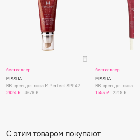
B
Babor
Baffy
Balmain Hair Couture
ЭКСКЛЮЗИВ
Banderas
Basicare
Batiste
бестселлер
бестселлер
Beauty Bomb
MISSHA
MISSHA
Beauty Pati
BB-крем для лица M Perfect SPF42
BB-крем для лица M 
Beautyblades
НОВИНКА
2924 ₽
4678 ₽
1553 ₽
2218 ₽
beautyblender
Bebble
Beverly Hills Polo Club
Biodance
С этим товаром покупают
Bioderma