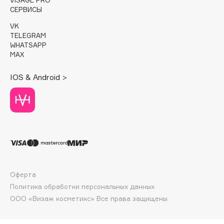
Deonica
СЕРВИСЫ
Dessange
VK
TELEGRAM
Dior
WHATSAPP
Divage
MAX
Dolce & Gabbana
IOS & Android >
Dolomit
Dorco
DP Daily Perfection
Dr. Vranjes Firenze
Dr.Althea
Dr.Ceuracle
Dr.Jart+
Оферта
DSD de Luxe
Политика обработки персональных данных
Dyson
ООО «Визаж косметикс» Все права защищены