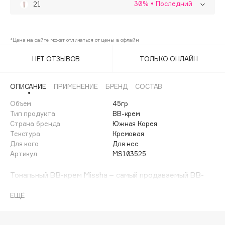
30%
• Последний
21
Adele for you
Финал лета
Advante
23
ЭКСКЛЮЗИВ
30%
1 АВГ - 31 АВГ
Aesop
*Цена на сайте может отличаться от цены в офлайн
Age Stop
ЭКСКЛЮЗИВ
НЕТ ОТЗЫВОВ
ТОЛЬКО ОНЛАЙН
AHFA Cosmetics
Ajmal
ОПИСАНИЕ
ПРИМЕНЕНИЕ
БРЕНД
СОСТАВ
Alix Avien
Объем
45гр
Allies of Skin
Тип продукта
BB-крем
AMAN
Страна бренда
Южная Корея
Текстура
Кремовая
Amina Daudova Brushes
Для кого
Для нее
Amouage
Артикул
MS103525
Amuleto Di Casa
Тональный BB-крем Missha – самый продаваемый BB-
Angiopharm
ЭКСКЛЮЗИВ
крем в мире. Он превосходно справляется с тремя
Annbeauty
базовыми функциями BB-средств – идеальный макияж,
ЕЩЁ
инновационный уход за кожей и высокая степень
Anua
защиты от солнца.
Apadent