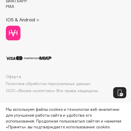
WHATSAPP
MAX
Apagard
Aravia Professional
IOS & Android >
Arcadia
Archetype
Architect Demidoff
ARIVE MAKEUP
Art&Fact
Art-Visage
Artdeco
Оферта
Astra
Политика обработки персональных данных
Atelier Rebul
ООО «Визаж косметикс» Все права защищены
Augustinus Bader
Aveda
Мы используем файлы cookies и технологии веб-аналитики
Avene
для улучшения работы сайта и удобства его
использования. Продолжая пользоваться сайтом и нажимая
«Принять», вы подтверждаете использование cookies