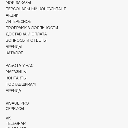
МОИ ЗАКАЗЫ
Adele for you
ПЕРСОНАЛЬНЫЙ КОНСУЛЬТАНТ
Финал лета
Advante
ЭКСКЛЮЗИВ
АКЦИИ
1 АВГ - 31 АВГ
Aesop
ИНТЕРЕСНОЕ
ПРОГРАММА ЛОЯЛЬНОСТИ
Age Stop
ЭКСКЛЮЗИВ
ДОСТАВКА И ОПЛАТА
AHFA Cosmetics
ВОПРОСЫ И ОТВЕТЫ
Ajmal
БРЕНДЫ
КАТАЛОГ
Alix Avien
Allies of Skin
РАБОТА У НАС
AMAN
МАГАЗИНЫ
Amina Daudova Brushes
КОНТАКТЫ
ПОСТАВЩИКАМ
Amouage
АРЕНДА
Amuleto Di Casa
Angiopharm
VISAGE PRO
ЭКСКЛЮЗИВ
СЕРВИСЫ
Annbeauty
VK
Anua
TELEGRAM
Apadent