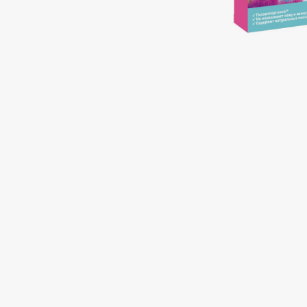
Подарки
0 - 9
Для дома
100BON
22|11
Техника
A
Acqua di Parma
Amina Daudova Brushes
Acque di Italia
Amouage
Adele for you
Amuleto Di Casa
Advante
Angiopharm
ЭКСКЛЮЗИВ
ЭКСКЛЮЗИВ
Aesop
Annbeauty
Age Stop
Anua
ЭКСКЛЮЗИВ
Apadent
AHFA Cosmetics
Apagard
Ajmal