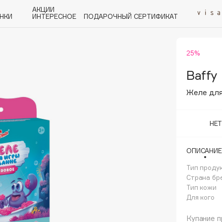
АКЦИИ
НКИ
ИНТЕРЕСНОЕ
ПОДАРОЧНЫЙ СЕРТИФИКАТ
25%
P
Q
R
S
T
U
V
W
Y
Z
А - Я
Baffy
Желе для
НЕ
Angiopharm
ОПИСАНИЕ
KIKO Milano
Тип проду
Estée Lauder
Страна бр
Clarins
Тип кожи
Для кого
Купание п