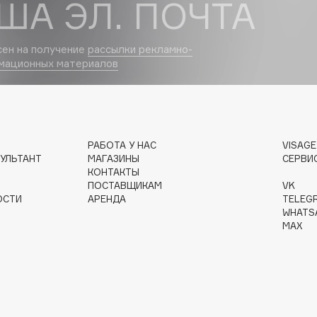
ША ЭЛ. ПОЧТА
Dr.Althea
сен на получение
рассылки рекламно-
Dr.Ceuracle
мационных материалов
Dr.Jart+
DSD de Luxe
Dyson
РАБОТА У НАС
VISAG
УЛЬТАНТ
МАГАЗИНЫ
СЕРВИ
КОНТАКТЫ
ПОСТАВЩИКАМ
VK
ОСТИ
АРЕНДА
TELEG
WHATS
MAX
Estée Lauder
Etat Pur
Etude House
Etude organix