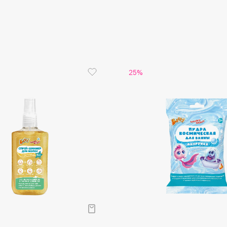
Aveda
Avene
25%
Boadicea The Victorious
Bobbi Brown
BOOMSHOP
BORK
Brunello Cucinelli
Bvlgari
by TERRY
BY WISHTREND
Byredo
р