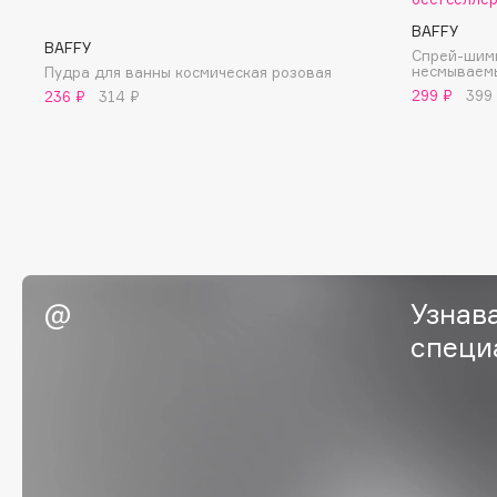
BLOME
BAFFY
BAFFY
Спрей-шимм
несмываем
Пудра для ванны космическая розовая
299 ₽
399
236 ₽
314 ₽
C
Cadence
Chupa Chups
Capelli Dorati
Clarette
Carbon Theory
Clarins
Carmex
Clarins Precious
Carolina Herrera
Clinique
Узнав
Catrice
Clive Christian
специ
Celimax
Club De Nuit
Cettua
Collagenina