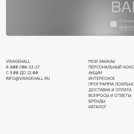
D
ВА
d'Alba
Dior
Согла
DABO
Divage
инфор
DARLING*
Dolce & Gabbana
Darphin
Dolomit
Davines
Dorco
Deonica
DP Daily Perfection
VISAGEHALL
МОИ ЗАКАЗЫ
Dessange
Dr. Vranjes Firenze
8-800-700-33-37
ПЕРСОНАЛЬНЫЙ КОНС
C 9:00 ДО 21:00
АКЦИИ
INFO@VISAGEHALL.RU
ИНТЕРЕСНОЕ
ПРОГРАММА ЛОЯЛЬН
ДОСТАВКА И ОПЛАТА
E
ВОПРОСЫ И ОТВЕТЫ
БРЕНДЫ
КАТАЛОГ
Eat My
Ella Bartsueva Brushes
Ecolatier
EMBRACE Haircare
Ecotools
Emmanuelle Jane
EGG
Enough