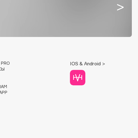
E PRO
IOS & Android >
СЫ
RAM
APP