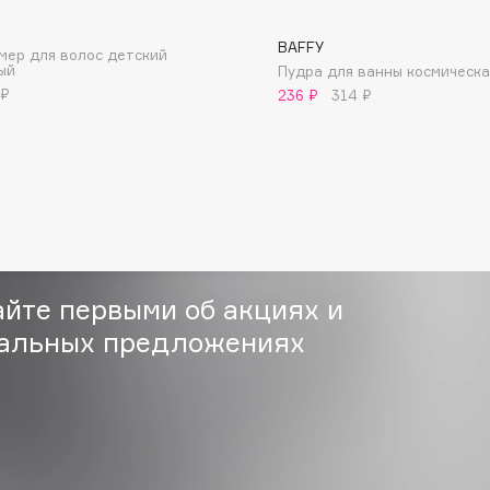
BAFFY
ер для волос детский
ый
Пудра для ванны космическа
 ₽
236 ₽
314 ₽
Consly
Corimo
CosRX
Cottolina
Crescina
айте первыми об акциях и
Cunzite
альных предложениях
Curaprox