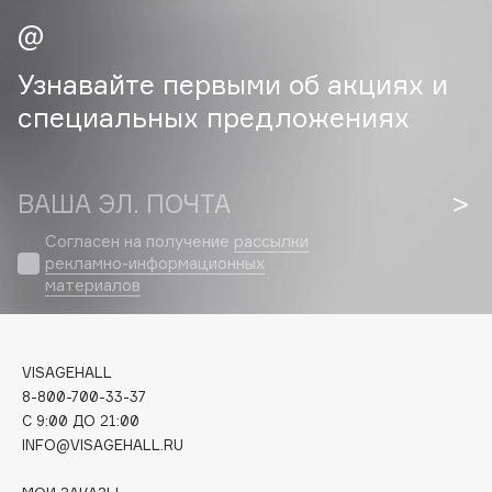
Cadence
Capelli Dorati
Узнавайте первыми об акциях и
Carbon Theory
специальных предложениях
Carmex
Carolina Herrera
Catrice
ВАША ЭЛ. ПОЧТА
Celimax
Согласен на получение
рассылки
Cettua
рекламно-информационных
материалов
Chupa Chups
Clarette
Clarins
VISAGEHALL
Clarins Precious
НОВИНКА
8-800-700-33-37
Clinique
C 9:00 ДО 21:00
Clive Christian
INFO@VISAGEHALL.RU
Club De Nuit