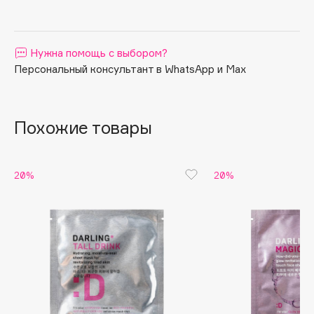
Apagard
Aravia Professional
Нужна помощь с выбором?
Arcadia
Персональный консультант в WhatsApp и Max
Archetype
Architect Demidoff
ARIVE MAKEUP
Похожие товары
Art&Fact
Art-Visage
Artdeco
20%
20%
Astra
Atelier Rebul
Augustinus Bader
Aveda
Avene