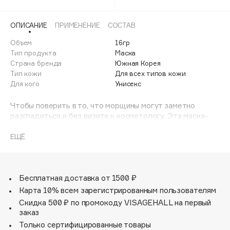
Adele for you
Финал лета
Advante
ЭКСКЛЮЗИВ
ОПИСАНИЕ
ПРИМЕНЕНИЕ
СОСТАВ
1 АВГ - 31 АВГ
Aesop
Объем
16гр
Age Stop
Тип продукта
Маска
ЭКСКЛЮЗИВ
Страна бренда
Южная Корея
AHFA Cosmetics
Тип кожи
Для всех типов кожи
Ajmal
Для кого
Унисекс
Alix Avien
Чтобы поверить в то, что морщины могут заметно
Allies of Skin
разгладиться и без визита к косметологу. Эта маска-
AMAN
что-то вроде инъекции, но неинвазивной. Основу
легкого охлаждающего геля составляет Аденозин,
ЕЩЁ
Amina Daudova Brushes
который признан омолаживающим веществом No1.
Amouage
Усиленный природным увлажняющим компонентом
Бетаином и Антиоксидантом Гидроксиацетофеноном,
Amuleto Di Casa
гель превращается в настоящий "крем Азазелло":
Бесплатная доставка от 1500 ₽
Angiopharm
ЭКСКЛЮЗИВ
мощно увлажняет, успокаивает чувствительную кожу,
Карта 10% всем зарегистрированным пользователям
выравнивает рельеф, запускает обменные процессы и
Annbeauty
Скидка 500 ₽ по промокоду VISAGEHALL на первый
стимулирует выработку Эластина и Коллагена. Хотите
заказ
Anua
испробовать эффект инъекций без всяких уколов?
Только сертифицированные товары
Apadent