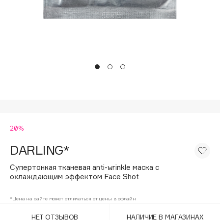
Подарки
Tom Ford
HFC
Для дома
Angiopharm
Техника
KIKO Milano
Estée Lauder
Clarins
0 - 9
20%
100BON
22|11
DARLING*
Супертонкая тканевая anti-wrinkle маска с
A
охлаждающим эффектом Face Shot
Acqua di Parma
*Цена на сайте может отличаться от цены в офлайн
Acque di Italia
НЕТ ОТЗЫВОВ
НАЛИЧИЕ В МАГАЗИНАХ