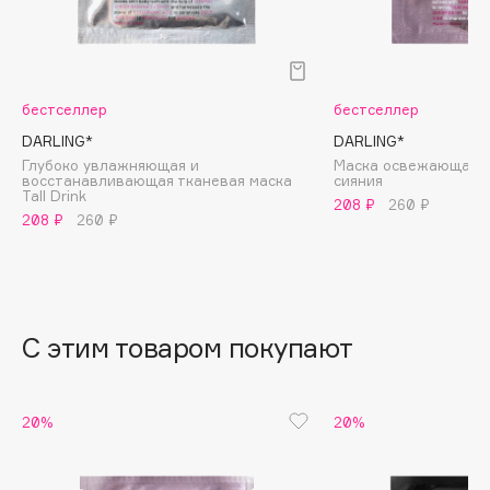
B
Babor
Baffy
бестселлер
бестселлер
Balmain Hair Couture
ЭКСКЛЮЗИВ
DARLING*
DARLING*
Banderas
Глубоко увлажняющая и
Маска освежающая с
восстанавливающая тканевая маска
cияния
Basicare
Tall Drink
208 ₽
260 ₽
Batiste
208 ₽
260 ₽
Beauty Bomb
Beauty Pati
Beautyblades
НОВИНКА
С этим товаром покупают
beautyblender
Bebble
Beverly Hills Polo Club
20%
20%
Biodance
Bioderma