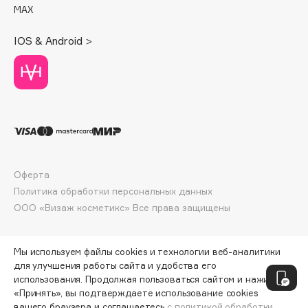
MAX
Deonica
Dessange
IOS & Android >
Dior
Divage
Dolce & Gabbana
Dolomit
Dorco
DP Daily Perfection
Dr. Vranjes Firenze
Оферта
Dr.Althea
Политика обработки персональных данных
Dr.Ceuracle
ООО «Визаж косметикс» Все права защищены
Dr.Jart+
DSD de Luxe
Мы используем файлы cookies и технологии веб-аналитики
Dyson
для улучшения работы сайта и удобства его
использования. Продолжая пользоваться сайтом и нажимая
«Принять», вы подтверждаете использование cookies
вашего браузера и соглашаетесь
с политикой обработки