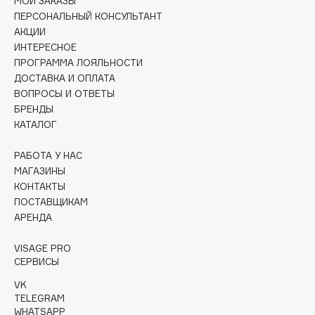
МОИ ЗАКАЗЫ
Collagenina
ПЕРСОНАЛЬНЫЙ КОНСУЛЬТАНТ
Consly
АКЦИИ
ИНТЕРЕСНОЕ
Corimo
ПРОГРАММА ЛОЯЛЬНОСТИ
CosRX
ДОСТАВКА И ОПЛАТА
Cottolina
ВОПРОСЫ И ОТВЕТЫ
Crescina
БРЕНДЫ
КАТАЛОГ
Cunzite
Curaprox
РАБОТА У НАС
МАГАЗИНЫ
КОНТАКТЫ
D
ПОСТАВЩИКАМ
АРЕНДА
d'Alba
DABO
VISAGE PRO
СЕРВИСЫ
DARLING*
VK
Darphin
TELEGRAM
Davines
WHATSAPP