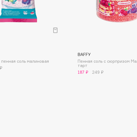
Consly
BAFFY
Corimo
 пенная соль малиновая
Пенная соль с сюрпризом М
CosRX
тарт
 ₽
187 ₽
249 ₽
Cottolina
Crescina
Cunzite
Curaprox