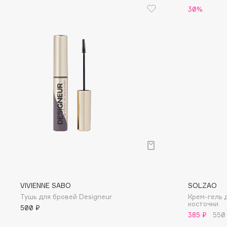
D
30%
d'Alba
Dior
DABO
Divage
DARLING*
Dolce & Gabbana
Darphin
Dolomit
Davines
Dorco
Deonica
DP Daily Perfection
Dessange
Dr. Vranjes Firenze
E
Eat My
Ella Bartsueva Brushes
VIVIENNE SABO
SOLZAO
Тушь для бровей Designeur
Крем-гель 
Ecolatier
EMBRACE Haircare
косточки
500 ₽
Ecotools
Emmanuelle Jane
385 ₽
550
EGIA
Enough