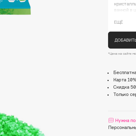
кристаллы
ванной в 
пузырьки,
ароматом!
ЕЩЁ
косточки 
увлажнен
ДОБАВИТЬ
*Цена на сайте мо
Architect Demidoff
Бесплатна
ARIVE MAKEUP
Карта 10%
Art&Fact
Скидка 50
Art-Visage
Только се
Artdeco
Astra
Atelier Rebul
Нужна по
Персональны
Augustinus Bader