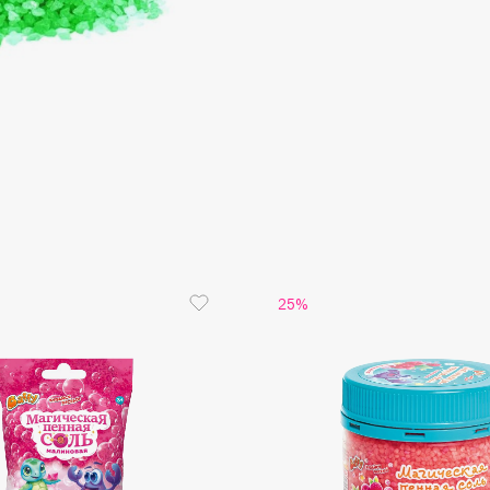
Aveda
Avene
Boadicea The Victorious
Bobbi Brown
BOOMSHOP
25%
BORK
Brunello Cucinelli
Bvlgari
by TERRY
BY WISHTREND
Byredo