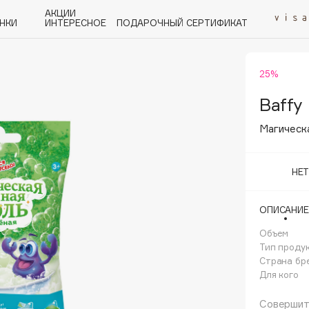
АКЦИИ
НКИ
ИНТЕРЕСНОЕ
ПОДАРОЧНЫЙ СЕРТИФИКАТ
25%
P
Q
R
S
T
U
V
W
Y
Z
А - Я
Baffy
Магическа
НЕ
Angiopharm
ОПИСАНИЕ
KIKO Milano
Объем
Estée Lauder
Тип проду
Clarins
Страна бр
Для кого
Совершит