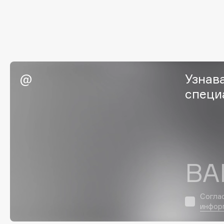
Eigshow
EpilProfi
Elemis
Erborian
Elian Russia
Essence
Elie Saab
Essential Parfums Paris
Узнав
специ
F
FANE
Flipper
Farmstay
FLOEMA
Felce Azzurra
Floraïku
ВА
Fillerina
Forlle'd
ЭКСКЛЮЗИВ
Fiona Franchimon
Согла
инфор