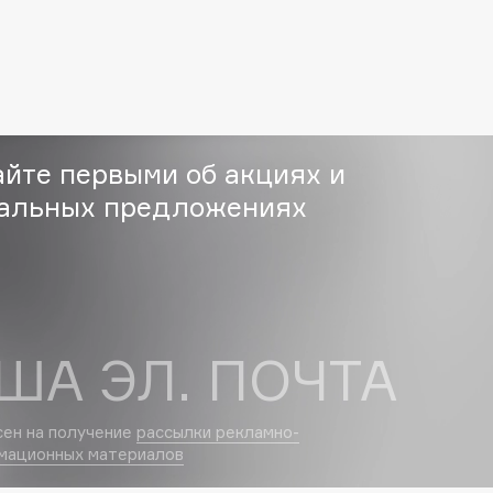
Etude organix
Eva Mosaic
Ex Nihilo
EXOARI L
айте первыми об акциях и
альных предложениях
Fragrance Du Bois
Frederic Malle
Frudia
ША ЭЛ. ПОЧТА
Funny Organix
сен на получение
рассылки рекламно-
мационных материалов