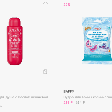
25%
Dr.Althea
Dr.Ceuracle
Dr.Jart+
DSD de Luxe
Dyson
Estrâde
BAFFY
для душа с маслом вишневой
Пудра для ванны космическа
Estée Lauder
236 ₽
314 ₽
Etat Pur
 ₽
Etude House