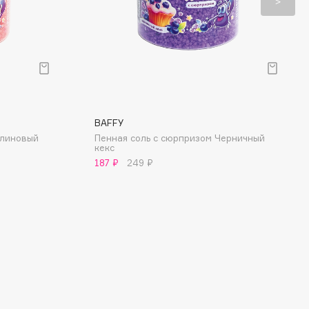
BAFFY
алиновый
Пенная соль с сюрпризом Черничный
кекс
187 ₽
249 ₽