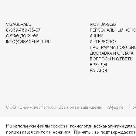
G
Garnier
Giardino Magico
VISAGEHALL
МОИ ЗАКАЗЫ
8-800-700-33-37
ПЕРСОНАЛЬНЫЙ КОНС
Gecko
Gillette
C 9:00 ДО 21:00
АКЦИИ
Geltek
Givenchy
INFO@VISAGEHALL.RU
ИНТЕРЕСНОЕ
ПРОГРАММА ЛОЯЛЬН
Genosys
Global Keratin
ЭКСКЛЮЗИВ
ДОСТАВКА И ОПЛАТА
Global White
Geomar
ВОПРОСЫ И ОТВЕТЫ
БРЕНДЫ
КАТАЛОГ
H
Hadat Cosmetics
HELIBEAUTY
ООО «Визаж косметикс» Все права защищены
Оферта
По
Hamis
Hempz
Hapica
HFC
Мы используем файлы cookies и технологии веб-аналитики для 
пользоваться сайтом и нажимая «Принять», вы подтверждаете 