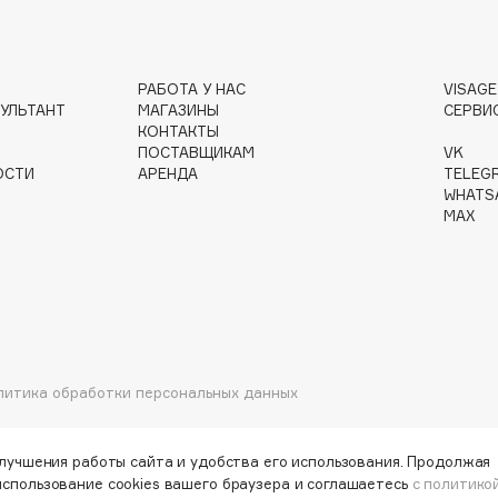
Gourmandise
РАБОТА У НАС
VISAG
УЛЬТАНТ
МАГАЗИНЫ
СЕРВИ
Grace Day
КОНТАКТЫ
Guerlain
ПОСТАВЩИКАМ
VK
ОСТИ
АРЕНДА
TELEG
Guess
WHATS
MAX
Holika Holika
литика обработки персональных данных
Holly Polly
Holy Land
улучшения работы сайта и удобства его использования. Продолжая
использование cookies вашего браузера и соглашаетесь
с политико