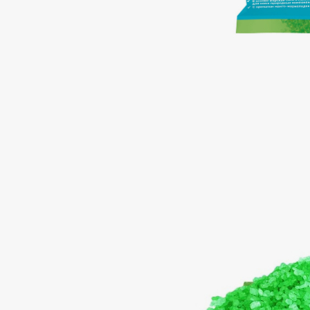
Подарки
0 - 9
Для дома
100BON
22|11
Техника
A
Acqua di Parma
Amina Daudova Brushes
Acque di Italia
Amouage
Adele for you
Amuleto Di Casa
Advante
Angiopharm
ЭКСКЛЮЗИВ
ЭКСКЛЮЗИВ
Aesop
Annbeauty
Age Stop
Anua
ЭКСКЛЮЗИВ
Apadent
AHFA Cosmetics
Apagard
Ajmal