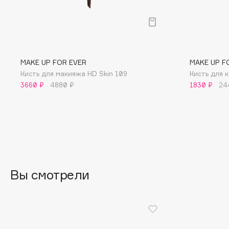
BLOME
C
MAKE UP FOR EVER
MAKE UP F
Кисть для макияжа HD Skin 109
Кисть для 
Cadence
Chupa Chups
3660 ₽
4880 ₽
1830 ₽
24
Capelli Dorati
Clarette
Carbon Theory
Clarins
Carmex
Clarins Precious
Carolina Herrera
Clinique
Catrice
Clive Christian
Celimax
Club De Nuit
Вы смотрели
Cettua
Collagenina