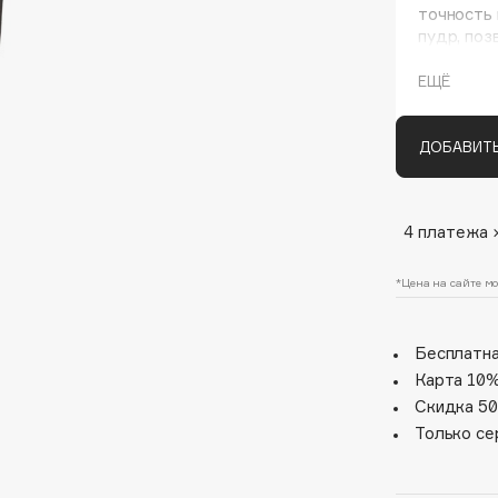
точность 
пудр, поз
наносимог
ЕЩЁ
ДОБАВИТЬ
4 платежа 
Architect Demidoff
ARIVE MAKEUP
*Цена на сайте мо
Art&Fact
Art-Visage
Бесплатна
Artdeco
Карта 10%
Скидка 50
Astra
Только се
Atelier Rebul
Augustinus Bader