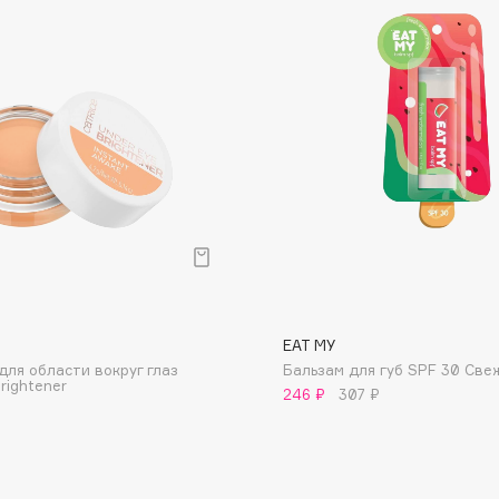
Dr.Althea
Dr.Ceuracle
Dr.Jart+
DSD de Luxe
Dyson
EAT MY
для области вокруг глаз
Бальзам для губ SPF 30 Све
rightener
246 ₽
307 ₽
Estée Lauder
Etat Pur
Etude House
Etude organix