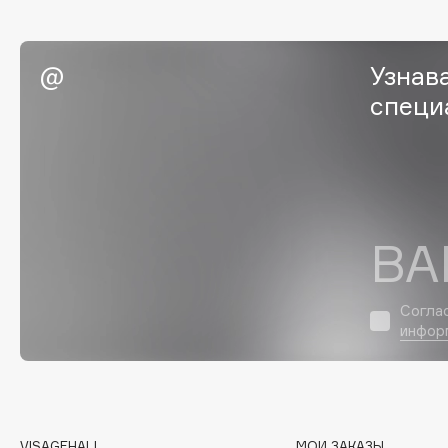
EGIA
EpilProfi
Eigshow
Erborian
Узнав
Elemis
Essence
специ
Elian Russia
Essential Parfums Paris
Elie Saab
Estrâde
F
ВА
FANE
Flipper
Согла
Farmstay
FLOEMA
инфор
Felce Azzurra
Floraïku
Fillerina
Forlle'd
ЭКСКЛЮЗИВ
Fiona Franchimon
VISAGEHALL
МОИ ЗАКАЗЫ