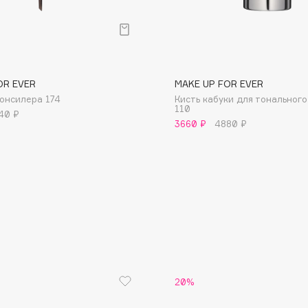
OR EVER
MAKE UP FOR EVER
консилера 174
Кисть кабуки для тональног
Consly
110
40 ₽
3660 ₽
4880 ₽
Corimo
CosRX
Cottolina
Crescina
Cunzite
Curaprox
20%