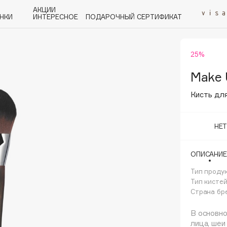
АКЦИИ
НКИ
ИНТЕРЕСНОЕ
ПОДАРОЧНЫЙ СЕРТИФИКАТ
25%
P
Q
R
S
T
U
V
W
Y
Z
А - Я
Make 
Кисть дл
НЕ
Angiopharm
ОПИСАНИЕ
KIKO Milano
Тип проду
Estée Lauder
Тип кисте
Clarins
Страна бр
В основно
лица, шеи