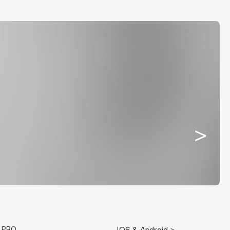
E PRO
IOS & Android >