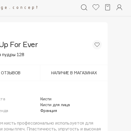
Up For Ever
я пудры 128
Т ОТЗЫВОВ
НАЛИЧИЕ В МАГАЗИНАХ
кта
Кисти
й
Кисти для лица
енда
Франция
м кисть профессионально используется для
 и зоны плеч. Пластичность, упругость и высокая