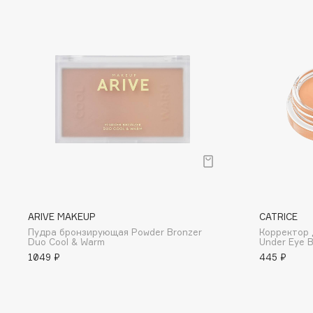
D
d'Alba
Dior
DABO
Divage
DARLING*
Dolce & Gabbana
Darphin
Dolomit
Davines
Dorco
Deonica
DP Daily Perfection
Dessange
Dr. Vranjes Firenze
ARIVE MAKEUP
CATRICE
E
Пудра бронзирующая Powder Bronzer
Корректор 
Duo Cool & Warm
Under Eye B
Eat My
Ella Bartsueva Brushes
1049 ₽
445 ₽
Ecolatier
EMBRACE Haircare
Ecotools
Emmanuelle Jane
EGG
Enough