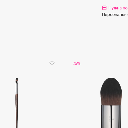
Aveda
Нужна по
Avene
Персональны
Boadicea The Victorious
25%
Bobbi Brown
BOOMSHOP
BORK
Brunello Cucinelli
Bvlgari
by TERRY
BY WISHTREND
Byredo