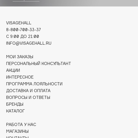
Deonica
Dessange
Dior
VISAGEHALL
8-800-700-33-37
Divage
C 9:00 ДО 21:00
Dolce & Gabbana
INFO@VISAGEHALL.RU
Dolomit
Dorco
МОИ ЗАКАЗЫ
ПЕРСОНАЛЬНЫЙ КОНСУЛЬТАНТ
DP Daily Perfection
АКЦИИ
Dr. Vranjes Firenze
ИНТЕРЕСНОЕ
Dr.Althea
ПРОГРАММА ЛОЯЛЬНОСТИ
Dr.Ceuracle
ДОСТАВКА И ОПЛАТА
ВОПРОСЫ И ОТВЕТЫ
Dr.Jart+
БРЕНДЫ
DSD de Luxe
КАТАЛОГ
Dyson
РАБОТА У НАС
МАГАЗИНЫ
КОНТАКТЫ