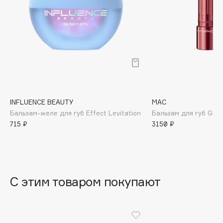
B
Babor
Baffy
Balmain Hair Couture
ЭКСКЛЮЗИВ
Banderas
Basicare
Batiste
INFLUENCE BEAUTY
MAC
Beauty Bomb
Бальзам-желе для губ Effect Levitation
Бальзам для губ Glow
715 ₽
3150 ₽
Beauty Pati
Beautyblades
НОВИНКА
beautyblender
Bebble
С этим товаром покупают
Beverly Hills Polo Club
Biodance
Bioderma