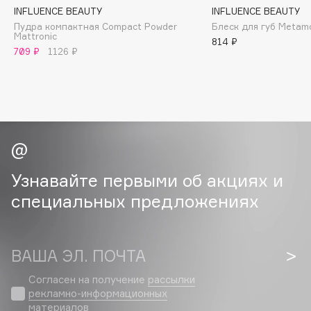
Collagenina
INFLUENCE BEAUTY
INFLUENCE BEAUTY
Consly
Пудра компактная Compact Powder
Блеск для губ Metam
Mattronic
814 ₽
Corimo
709 ₽
1126 ₽
CosRX
Cottolina
Crescina
Cunzite
Curaprox
Узнавайте первыми об акциях и
D
специальных предложениях
d'Alba
DABO
ВАША ЭЛ. ПОЧТА
DARLING*
Согласен на получение
рассылки
Darphin
рекламно-информационных
Davines
материалов