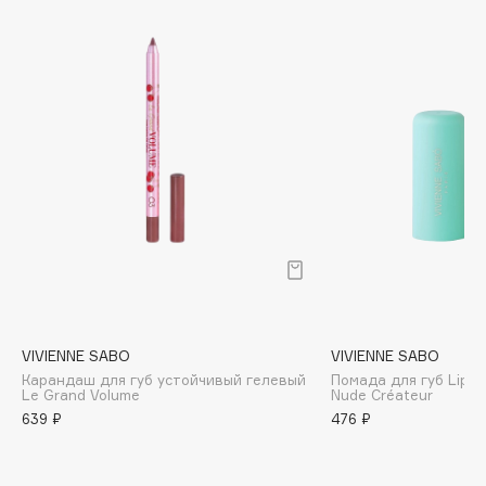
Biomed
Biorepair
Blanx
Blistex
BLOME
Boadicea The Victorious
Bobbi Brown
BOOMSHOP
BORK
Brunello Cucinelli
Bvlgari
by TERRY
VIVIENNE SABO
VIVIENNE SABO
BY WISHTREND
Карандаш для губ устойчивый гелевый
Помада для губ Lipst
Le Grand Volume
Nude Créateur
Byredo
639 ₽
476 ₽
C