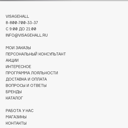
Collagenina
Consly
VISAGEHALL
Corimo
8-800-700-33-37
CosRX
C 9:00 ДО 21:00
INFO@VISAGEHALL.RU
Cottolina
Crescina
МОИ ЗАКАЗЫ
Cunzite
ПЕРСОНАЛЬНЫЙ КОНСУЛЬТАНТ
Curaprox
АКЦИИ
ИНТЕРЕСНОЕ
ПРОГРАММА ЛОЯЛЬНОСТИ
D
ДОСТАВКА И ОПЛАТА
ВОПРОСЫ И ОТВЕТЫ
БРЕНДЫ
d'Alba
КАТАЛОГ
DABO
DARLING*
РАБОТА У НАС
Darphin
МАГАЗИНЫ
КОНТАКТЫ
Davines