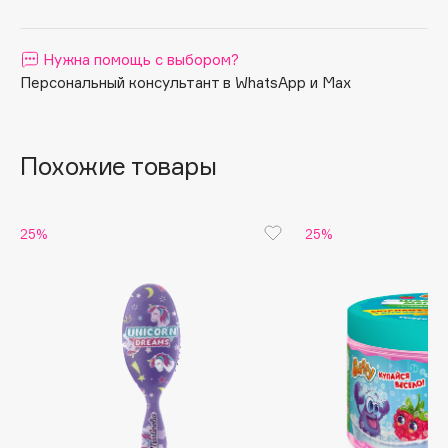
Apagard
Aravia Professional
Нужна помощь с выбором?
Arcadia
Персональный консультант в WhatsApp и Max
Archetype
Architect Demidoff
Похожие товары
ARIVE MAKEUP
Art&Fact
Art-Visage
25%
25%
Artdeco
Astra
Atelier Rebul
Augustinus Bader
Aveda
Avene