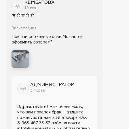
Biomed
КЕМБАРОВА
19 июня
Biorepair
Blanx
Blistex
Впечатления
BLOME
Пришли сломанные очки.Можно ли
оформить возврат?
Boadicea The Victorious
Bobbi Brown
BOOMSHOP
BORK
Brunello Cucinelli
Bvlgari
АДМИНИСТРАТОР
by TERRY
3 марта
BY WISHTREND
Здравствуйте! Нам очень жаль,
Byredo
что вам попался брак. Напишите,
пожалуйста, нам в WhatsApp/MAX
8-963-407-33-37, либо на почту
C
info@visagehall.ru - мы обязательно