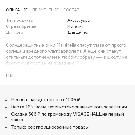
Adele for you
Финал лета
ОПИСАНИЕ
ПРИМЕНЕНИЕ
СОСТАВ
Advante
ЭКСКЛЮЗИВ
1 АВГ - 31 АВГ
Тип продукта
Аксессуары
Aesop
Страна бренда
Испания
Age Stop
Для кого
ЭКСКЛЮЗИВ
Для детей
AHFA Cosmetics
Солнцезащитные очки Martinelia спасут глаза от яркого
Ajmal
солнца и вредного ультрафиолета. А еще они станут
Alix Avien
стильным дополнением к любому образу — в школу, на
прогулку, в гости и на праздник.
Allies of Skin
Очки можно убрать в рюкзак или сумочку — для этого
AMAN
в комплект входит чехол-мешочек. Даже если на улице
ЕЩЁ
пасмурно, милая оправа с ярким узором в горошек
Amina Daudova Brushes
чудесным дополнением к наряду юной модницы.
Amouage
Модель подойдет для детей от 3 до 8 лет. Очки
Amuleto Di Casa
сделаны из прочного безопасного пластика, благодаря
Бесплатная доставка от 1500 ₽
этому они очень легкие. Их можно носить часами, они не
Карта 10% всем зарегистрированным пользователям
Angiopharm
ЭКСКЛЮЗИВ
оставят следов на переносице. Для ухода за линзами
Скидка 500 ₽ по промокоду VISAGEHALL на первый
Annbeauty
понадобится мягкая тряпочка.
заказ
Anua
Только сертифицированные товары
Apadent