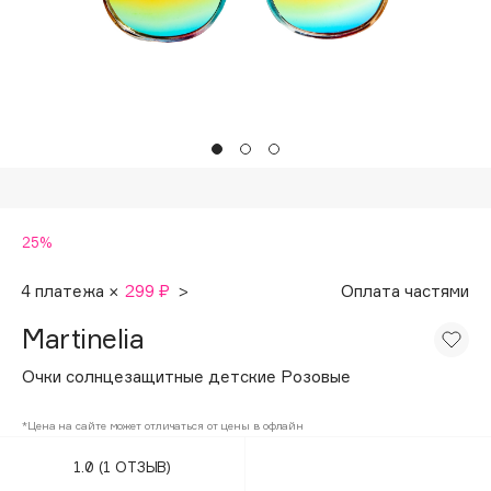
Подарки
Tom Ford
HFC
Для дома
Angiopharm
Техника
KIKO Milano
Estée Lauder
Clarins
0 - 9
25%
100BON
4 платежа ×
299 ₽
>
Оплата частями
22|11
Martinelia
Очки солнцезащитные детские Розовые
A
*Цена на сайте может отличаться от цены в офлайн
Acqua di Parma
1.0
(1 ОТЗЫВ)
Acque di Italia