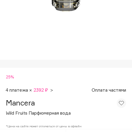
Подарки
Tom Ford
HFC
Для дома
Angiopharm
Техника
KIKO Milano
Estée Lauder
Clarins
0 - 9
25%
100BON
22|11
4 платежа ×
2392 ₽
>
Оплата частями
Mancera
A
Wild Fruits Парфюмерная вода
Acqua di Parma
*Цена на сайте может отличаться от цены в офлайн
Acque di Italia