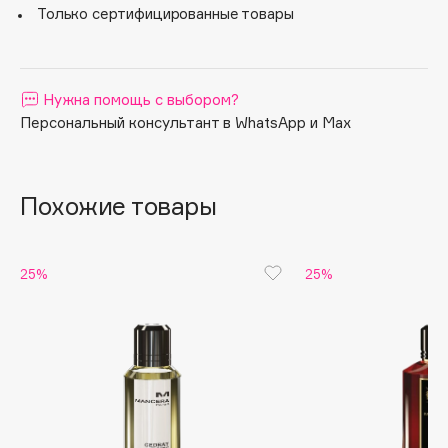
Только сертифицированные товары
Apagard
Aravia Professional
Arcadia
Нужна помощь с выбором?
Archetype
Персональный консультант в WhatsApp и Max
Architect Demidoff
ARIVE MAKEUP
Art&Fact
Похожие товары
Art-Visage
Artdeco
25%
25%
Astra
Atelier Rebul
Augustinus Bader
Aveda
Avene