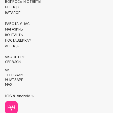
ВОПРОСЫ И ОТВЕТЫ
БРЕНДЫ
Cadence
КАТАЛОГ
Capelli Dorati
Carbon Theory
РАБОТА У НАС
МАГАЗИНЫ
Carmex
КОНТАКТЫ
Carolina Herrera
ПОСТАВЩИКАМ
Catrice
АРЕНДА
Celimax
VISAGE PRO
Cettua
СЕРВИСЫ
Chupa Chups
VK
Clarette
TELEGRAM
WHATSAPP
Clarins
MAX
Clarins Precious
НОВИНКА
Clinique
IOS & Android >
Clive Christian
Club De Nuit