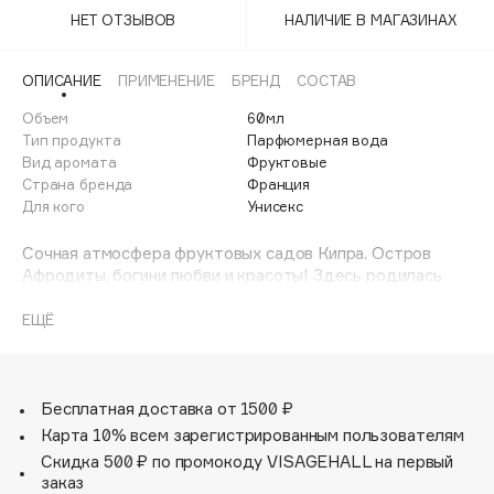
Adele for you
НЕТ ОТЗЫВОВ
НАЛИЧИЕ В МАГАЗИНАХ
Финал лета
Advante
ЭКСКЛЮЗИВ
1 АВГ - 31 АВГ
Aesop
ОПИСАНИЕ
ПРИМЕНЕНИЕ
БРЕНД
СОСТАВ
Age Stop
Объем
ЭКСКЛЮЗИВ
60мл
Тип продукта
Парфюмерная вода
AHFA Cosmetics
Вид аромата
Фруктовые
Ajmal
Страна бренда
Франция
Для кого
Унисекс
Alix Avien
Allies of Skin
Сочная атмосфера фруктовых садов Кипра. Остров
AMAN
Афродиты, богини любви и красоты! Здесь родилась
она из пены морской, поэтому красоты и самому
Amina Daudova Brushes
острову не занимать. Мечта путешественников, остров
ЕЩЁ
Amouage
на который хочется вернуться. Теплый и солнечный
Amuleto Di Casa
прием, радушие, красивое море и пляжи, обилие
виноградников, зелени и садов никого не оставит
Angiopharm
ЭКСКЛЮЗИВ
равнодушным.
Бесплатная доставка от 1500 ₽
Annbeauty
Композиция: лимон, кумкват, грейпфрут, фиалка,
Карта 10% всем зарегистрированным пользователям
ветивер, белые цветы.
Anua
Скидка 500 ₽ по промокоду VISAGEHALL на первый
заказ
Apadent