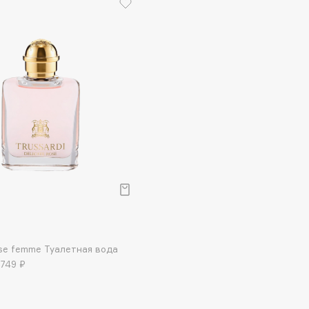
Etude organix
Eva Mosaic
Ex Nihilo
EXOARI L
Fragrance Du Bois
Frederic Malle
р
Frudia
Funny Organix
ose femme Туалетная вода
 749 ₽