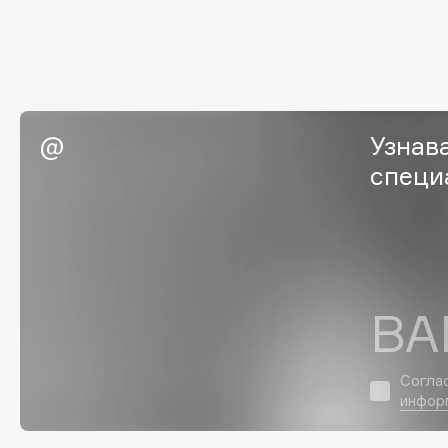
G
Garnier
Giardino Magico
Gecko
Gillette
Geltek
Givenchy
Узнав
Genosys
Global Keratin
ЭКСКЛЮЗИВ
специ
Global White
Geomar
H
ВА
Hadat Cosmetics
HELIBEAUTY
Hamis
Hempz
Согла
Hapica
HFC
инфор