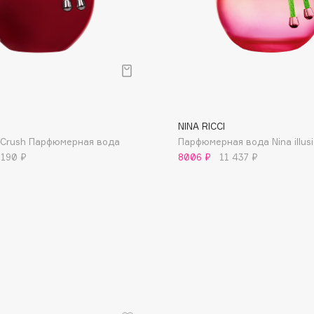
Dr.Althea
Dr.Ceuracle
Dr.Jart+
DSD de Luxe
Dyson
NINA RICCI
 Crush Парфюмерная вода
Парфюмерная вода Nina illus
 190 ₽
8006 ₽
11 437 ₽
Estrâde
Estée Lauder
Etat Pur
Etude House