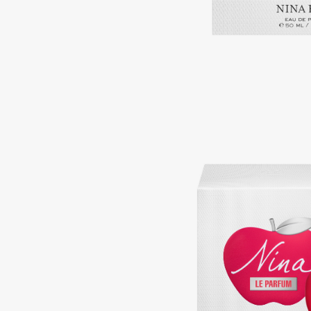
Aravia Professional
Alix Avien
Arcadia
Allies of Skin
Archetype
AMAN
B
Babor
beautyblender
Baffy
Bebble
Balmain Hair Couture
Beverly Hills Polo Club
ЭКСКЛЮЗИВ
Biodance
Banderas
Bioderma
Basicare
Biomed
Batiste
Biorepair
Beauty Bomb
Blanx
Beauty Pati
Blistex
Beautyblades
НОВИНКА