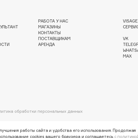
РАБОТА У НАС
VISAG
УЛЬТАНТ
МАГАЗИНЫ
СЕРВИ
Institute Estelare
КОНТАКТЫ
ПОСТАВЩИКАМ
VK
Instytutum
ОСТИ
АРЕНДА
TELEG
invisibobble
WHATS
MAX
IS Clinical
Jo Malone London
литика обработки персональных данных
Juliette Has A Gun
Juvena
улучшения работы сайта и удобства его использования. Продолжая
использование cookies вашего браузера и соглашаетесь
с политико