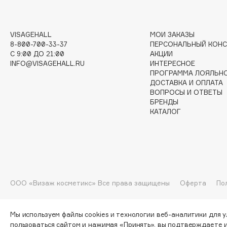
I
VISAGEHALL
МОИ ЗАКАЗЫ
8-800-700-33-37
ПЕРСОНАЛЬНЫЙ КОНС
I Love My Hair
INGLOT
C 9:00 ДО 21:00
АКЦИИ
INFO@VISAGEHALL.RU
ИНТЕРЕСНОЕ
Iceberg
Initio
ПРОГРАММА ЛОЯЛЬН
Icon Skin
Insight Professional
ДОСТАВКА И ОПЛАТА
ВОПРОСЫ И ОТВЕТЫ
Influence Beauty
Institut Esthederm
БРЕНДЫ
КАТАЛОГ
J
James Read
Janeke
ООО «Визаж косметикс» Все права защищены
Оферта
По
Jan Marini
Jimmy Choo
ЭКСКЛЮЗИВ
JMsolution
Jane Iredale
Мы используем файлы cookies и технологии веб-аналитики для 
пользоваться сайтом и нажимая «Принять», вы подтверждаете 