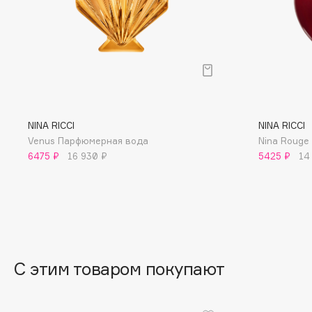
D
d'Alba
Dior
DABO
Divage
DARLING*
Dolce & Gabbana
Darphin
Dolomit
Davines
Dorco
NINA RICCI
NINA RICCI
Deonica
DP Daily Perfection
Venus Парфюмерная вода
Nina Rouge
Dessange
Dr. Vranjes Firenze
6475 ₽
16 930 ₽
5425 ₽
14
E
Eat My
Ella Bartsueva Brushes
С этим товаром покупают
Ecolatier
EMBRACE Haircare
Ecotools
Emmanuelle Jane
EGIA
Enough