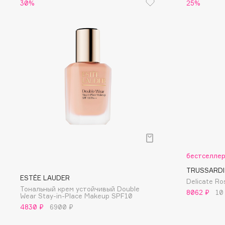
30%
25%
Eigshow
EpilProfi
Elemis
Erborian
Elian Russia
Essence
Elie Saab
Essential Parfums Paris
F
FANE
Flipper
Farmstay
FLOEMA
бестселле
Felce Azzurra
Floraïku
TRUSSARDI
Fillerina
Forlle'd
ESTÉE LAUDER
ЭКСКЛЮЗИВ
Delicate R
Тональный крем устойчивый Double
Fiona Franchimon
8062 ₽
10
Wear Stay-in-Place Makeup SPF10
4830 ₽
6900 ₽