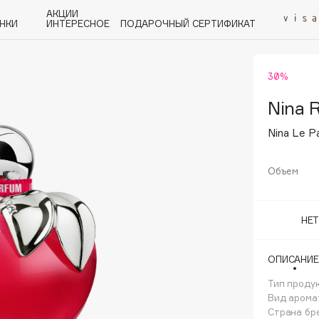
АКЦИИ
НКИ
ИНТЕРЕСНОЕ
ПОДАРОЧНЫЙ СЕРТИФИКАТ
30%
P
Q
R
S
T
U
V
W
Y
Z
А - Я
Nina R
Nina Le 
Объем
Angiopharm
НЕ
KIKO Milano
Estée Lauder
ОПИСАНИЕ
Clarins
Тип проду
Вид арома
Страна бр