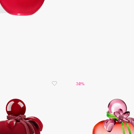
Consly
Corimo
CosRX
Cottolina
Crescina
30%
Cunzite
Curaprox