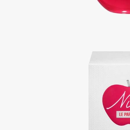
Подарки
0 - 9
Для дома
100BON
22|11
Техника
A
Acqua di Parma
Amina Daudova Brushes
Acque di Italia
Amouage
Adele for you
Amuleto Di Casa
Advante
Angiopharm
ЭКСКЛЮЗИВ
ЭКСКЛЮЗИВ
Aesop
Annbeauty
Age Stop
Anua
ЭКСКЛЮЗИВ
Apadent
AHFA Cosmetics
Apagard
Ajmal