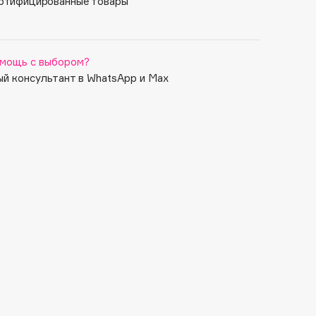
ртифицированные товары
ированной бумаги.
мощь с выбором?
й консультант в WhatsApp и Max