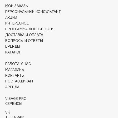
Collagenina
МОИ ЗАКАЗЫ
Consly
ПЕРСОНАЛЬНЫЙ КОНСУЛЬТАНТ
АКЦИИ
Corimo
ИНТЕРЕСНОЕ
CosRX
ПРОГРАММА ЛОЯЛЬНОСТИ
Cottolina
ДОСТАВКА И ОПЛАТА
Crescina
ВОПРОСЫ И ОТВЕТЫ
БРЕНДЫ
Cunzite
КАТАЛОГ
Curaprox
РАБОТА У НАС
МАГАЗИНЫ
D
КОНТАКТЫ
ПОСТАВЩИКАМ
d'Alba
АРЕНДА
DABO
VISAGE PRO
DARLING*
СЕРВИСЫ
Darphin
VK
Davines
TELEGRAM