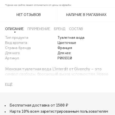
Adele for you
*Цена на сайте может отличаться от цены в офлайн
Финал лета
Advante
ЭКСКЛЮЗИВ
НЕТ ОТЗЫВОВ
НАЛИЧИЕ В МАГАЗИНАХ
1 АВГ - 31 АВГ
Aesop
Age Stop
ЭКСКЛЮЗИВ
ОПИСАНИЕ
ПРИМЕНЕНИЕ
БРЕНД
СОСТАВ
AHFA Cosmetics
Тип продукта
Туалетная вода
Ajmal
Вид аромата
Цветочные
Страна бренда
Франция
Alix Avien
Для кого
Для нее
Allies of Skin
Артикул
P069310
AMAN
Женская туалетная вода L’Interdit от Givenchy – это
Amina Daudova Brushes
символ свободы, бросающий вызов условностям. Новое
Amouage
прочтение легендарного аромата.
Обновленная вариация туалетной воды L’Interdit
Amuleto Di Casa
ЕЩЁ
открывается сияющей свежестью цитрусовой ноты
Angiopharm
ЭКСКЛЮЗИВ
померанца.
Annbeauty
В сердце композиции звучит цветок апельсина,
Бесплатная доставка от 1500 ₽
Anua
который является ольфакторной подписью всей линии
Карта 10% всем зарегистрированным пользователям
Apadent