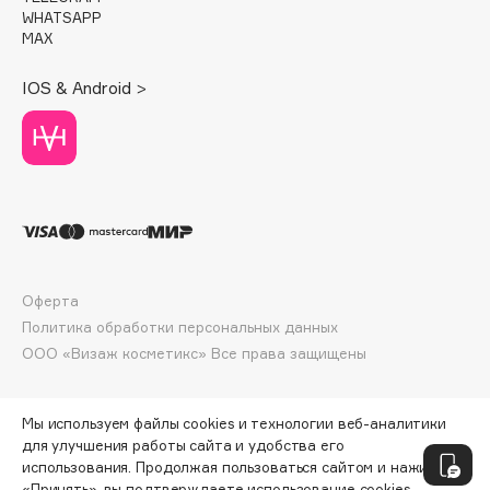
WHATSAPP
Deonica
MAX
Dessange
Dior
IOS & Android >
Divage
Dolce & Gabbana
Dolomit
Dorco
DP Daily Perfection
Dr. Vranjes Firenze
Dr.Althea
Оферта
Dr.Ceuracle
Политика обработки персональных данных
ООО «Визаж косметикс» Все права защищены
Dr.Jart+
DSD de Luxe
Dyson
Мы используем файлы cookies и технологии веб-аналитики
для улучшения работы сайта и удобства его
использования. Продолжая пользоваться сайтом и нажимая
«Принять», вы подтверждаете использование cookies