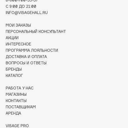
Deonica
C 9:00 ДО 21:00
Dessange
INFO@VISAGEHALL.RU
Dior
МОИ ЗАКАЗЫ
Divage
ПЕРСОНАЛЬНЫЙ КОНСУЛЬТАНТ
Dolce & Gabbana
АКЦИИ
Dolomit
ИНТЕРЕСНОЕ
ПРОГРАММА ЛОЯЛЬНОСТИ
Dorco
ДОСТАВКА И ОПЛАТА
DP Daily Perfection
ВОПРОСЫ И ОТВЕТЫ
Dr. Vranjes Firenze
БРЕНДЫ
КАТАЛОГ
Dr.Althea
Dr.Ceuracle
РАБОТА У НАС
Dr.Jart+
МАГАЗИНЫ
DSD de Luxe
КОНТАКТЫ
ПОСТАВЩИКАМ
Dyson
АРЕНДА
VISAGE PRO