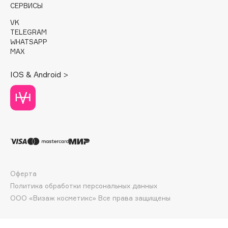
E
СЕРВИСЫ
VK
Eat My
TELEGRAM
Ecolatier
WHATSAPP
MAX
Ecotools
EGG
IOS & Android >
EGIA
Eigshow
Elemis
Elian Russia
Elie Saab
Ella Bartsueva Brushes
EMBRACE Haircare
Оферта
Emmanuelle Jane
Политика обработки персональных данных
Enough
ООО «Визаж косметикс» Все права защищены
EpilProfi
Erborian