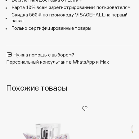
солнечно-фруктового аккорда, делающего композицию
Карта 10% всем зарегистрированным пользователям
Apagard
особенно аппетитной. Он гармонично сочетается с
Скидка 500 ₽ по промокоду VISAGEHALL на первый
Aravia Professional
более чувственным Индийским Жасмином Самбак,
заказ
цветком богов, чьи яркие ноты флердоранжа
Arcadia
Только сертифицированные товары
окутывают аромат бесконечной негой.
Archetype
Architect Demidoff
ARIVE MAKEUP
Нужна помощь с выбором?
Art&Fact
Персональный консультант в WhatsApp и Max
Art-Visage
Artdeco
Astra
Похожие товары
Atelier Rebul
Augustinus Bader
Aveda
Avene