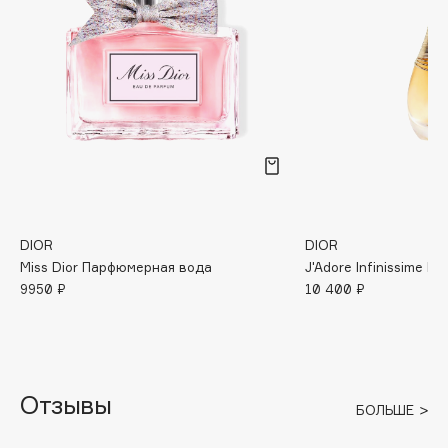
B
Babor
Baffy
Balmain Hair Couture
ЭКСКЛЮЗИВ
Banderas
Basicare
Batiste
Beauty Bomb
DIOR
DIOR
Beauty Pati
Miss Dior Парфюмерная вода
J'Adore Infinissime 
Beautyblades
НОВИНКА
9950 ₽
10 400 ₽
beautyblender
Bebble
Beverly Hills Polo Club
Biodance
Отзывы
БОЛЬШЕ
Bioderma