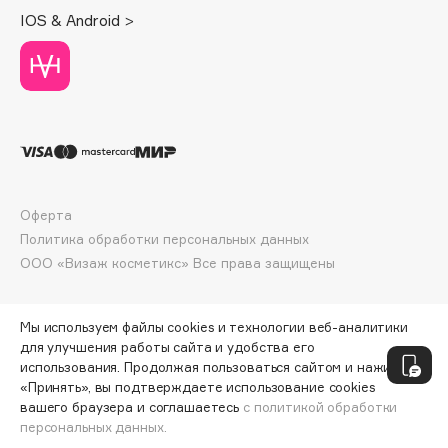
Deonica
IOS & Android >
Dessange
Dior
Divage
Dolce & Gabbana
Dolomit
Dorco
DP Daily Perfection
Оферта
Политика обработки персональных данных
Dr. Vranjes Firenze
ООО «Визаж косметикс» Все права защищены
Dr.Althea
Dr.Ceuracle
Dr.Jart+
Мы используем файлы cookies и технологии веб-аналитики
для улучшения работы сайта и удобства его
DSD de Luxe
использования. Продолжая пользоваться сайтом и нажимая
Dyson
«Принять», вы подтверждаете использование cookies
вашего браузера и соглашаетесь
с политикой обработки
персональных данных.
ДОБАВИТЬ В КОРЗИНУ
16 170 ₽