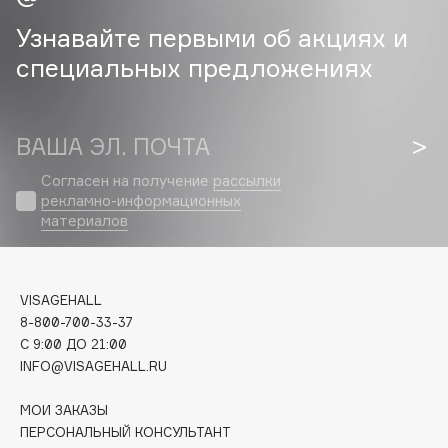
Узнавайте первыми об акциях и
Cadence
специальных предложениях
Capelli Dorati
Carbon Theory
Carmex
ВАША ЭЛ. ПОЧТА
Carolina Herrera
Catrice
Согласен на получение
рассылки
рекламно-информационных
Celimax
материалов
Cettua
Chupa Chups
Clarette
VISAGEHALL
Clarins
8-800-700-33-37
C 9:00 ДО 21:00
Clarins Precious
НОВИНКА
INFO@VISAGEHALL.RU
Clinique
Clive Christian
МОИ ЗАКАЗЫ
ПЕРСОНАЛЬНЫЙ КОНСУЛЬТАНТ
Club De Nuit