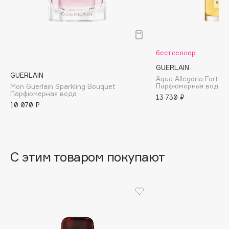
B
Babor
Baffy
бестселлер
Balmain Hair Couture
ЭКСКЛЮЗИВ
GUERLAIN
Banderas
GUERLAIN
Aqua Allegoria Forte M
Парфюмерная вода
Mon Guerlain Sparkling Bouquet
Basicare
Парфюмерная вода
13 730 ₽
Batiste
10 070 ₽
Beauty Bomb
Beauty Pati
Beautyblades
НОВИНКА
С этим товаром покупают
beautyblender
Bebble
Beverly Hills Polo Club
Biodance
Bioderma