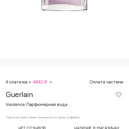
Подарки
Tom Ford
HFC
Для дома
Angiopharm
Техника
KIKO Milano
Estée Lauder
Clarins
0 - 9
100BON
4 платежа ×
4042 ₽
>
Оплата частями
22|11
Guerlain
A
Insolence Парфюмерная вода
Acqua di Parma
*Цена на сайте может отличаться от цены в офлайн
Acque di Italia
НЕТ ОТЗЫВОВ
НАЛИЧИЕ В МАГАЗИНАХ