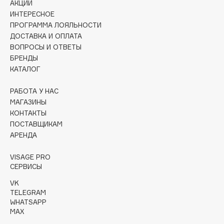
АКЦИИ
Collagenina
ИНТЕРЕСНОЕ
Consly
ПРОГРАММА ЛОЯЛЬНОСТИ
Corimo
ДОСТАВКА И ОПЛАТА
ВОПРОСЫ И ОТВЕТЫ
CosRX
БРЕНДЫ
Cottolina
КАТАЛОГ
Crescina
Cunzite
РАБОТА У НАС
МАГАЗИНЫ
Curaprox
КОНТАКТЫ
ПОСТАВЩИКАМ
АРЕНДА
D
VISAGE PRO
d'Alba
СЕРВИСЫ
DABO
VK
DARLING*
TELEGRAM
WHATSAPP
Darphin
MAX
Davines