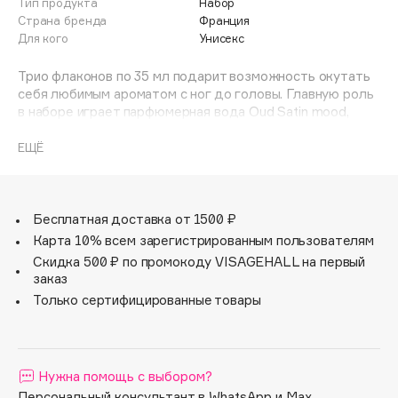
Тип продукта
Набор
Adele for you
Страна бренда
Франция
Финал лета
Advante
Для кого
Унисекс
ЭКСКЛЮЗИВ
1 АВГ - 31 АВГ
Aesop
Трио флаконов по 35 мл подарит возможность окутать
Age Stop
себя любимым ароматом с ног до головы. Главную роль
ЭКСКЛЮЗИВ
в наборе играет парфюмерная вода Oud Satin mood,
AHFA Cosmetics
переливающаяся полутонами уда, фиалок и роз. Дымка
Ajmal
для волос, обогащенная касторовым маслом и
ЕЩЁ
пантенолом, и мерцающее масло для тела продлят и
Alix Avien
усилят звучание чувственной композиции.
Allies of Skin
AMAN
Бесплатная доставка от 1500 ₽
Карта 10% всем зарегистрированным пользователям
Amina Daudova Brushes
Скидка 500 ₽ по промокоду VISAGEHALL на первый
Amouage
заказ
Amuleto Di Casa
Только сертифицированные товары
Angiopharm
ЭКСКЛЮЗИВ
Annbeauty
Anua
Нужна помощь с выбором?
Apadent
Персональный консультант в WhatsApp и Max