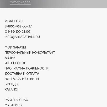
Biomed
материалов
Biorepair
Blanx
VISAGEHALL
Blistex
8-800-700-33-37
BLOME
C 9:00 ДО 21:00
Boadicea The Victorious
INFO@VISAGEHALL.RU
Bobbi Brown
МОИ ЗАКАЗЫ
BOOMSHOP
ПЕРСОНАЛЬНЫЙ КОНСУЛЬТАНТ
BORK
АКЦИИ
Brunello Cucinelli
ИНТЕРЕСНОЕ
Bvlgari
ПРОГРАММА ЛОЯЛЬНОСТИ
ДОСТАВКА И ОПЛАТА
by TERRY
ВОПРОСЫ И ОТВЕТЫ
BY WISHTREND
БРЕНДЫ
Byredo
КАТАЛОГ
РАБОТА У НАС
C
МАГАЗИНЫ