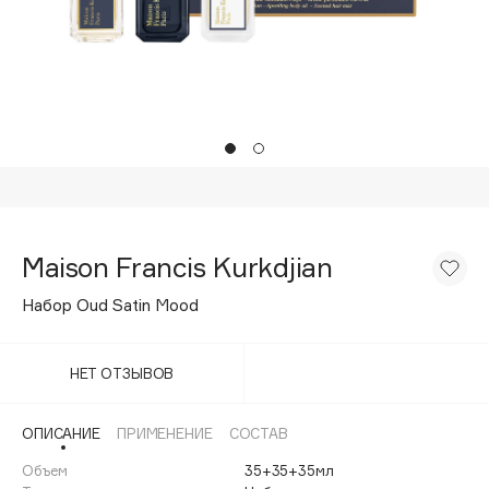
Подарки
Tom Ford
HFC
Для дома
Angiopharm
Техника
KIKO Milano
Estée Lauder
Clarins
0 - 9
Maison Francis Kurkdjian
100BON
Набор Oud Satin Mood
22|11
НЕТ ОТЗЫВОВ
A
ОПИСАНИЕ
ПРИМЕНЕНИЕ
СОСТАВ
Acqua di Parma
Объем
35+35+35мл
Acque di Italia