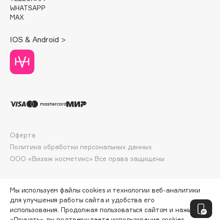
E
WHATSAPP
MAX
Eat My
Ecolatier
IOS & Android >
Ecotools
EGG
EGIA
Eigshow
Elemis
Elian Russia
Elie Saab
Оферта
Политика обработки персональных данных
Ella Bartsueva Brushes
ООО «Визаж косметикс» Все права защищены
EMBRACE Haircare
Emmanuelle Jane
Enough
Мы используем файлы cookies и технологии веб-аналитики
для улучшения работы сайта и удобства его
EpilProfi
использования. Продолжая пользоваться сайтом и нажимая
Erborian
«Принять», вы подтверждаете использование cookies