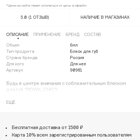
Adele for you
*Цена на сайте может отличаться от цены в офлайн
411 Сваровски
Финал лета
Advante
ЭКСКЛЮЗИВ
5.0
(1 ОТЗЫВ)
НАЛИЧИЕ В МАГАЗИНАХ
1 АВГ - 31 АВГ
412 Сакура
Aesop
Age Stop
413
ЭКСКЛЮЗИВ
ОПИСАНИЕ
ПРИМЕНЕНИЕ
БРЕНД
СОСТАВ
AHFA Cosmetics
Объем
6мл
414 Розовый закат
45%
Ajmal
Тип продукта
Блеск для губ
Страна бренда
Россия
415 Шампань
Alix Avien
Для кого
Для нее
Allies of Skin
Артикул
90981
416 Розовый жемчуг
AMAN
Будь в центре внимания с соблазнительным блеском
417 Пыльная роза
Amina Daudova Brushes
для губ "ROYAL CHIC"!
Amouage
Мы объединили все лучшие цвета и текстуры в одну
418 Нежность
коллекцию!
ЕЩЁ
Amuleto Di Casa
ROYAL CHIC - это:
419 Карамель
Angiopharm
ЭКСКЛЮЗИВ
- комфортная текстура;
- приятные отдушки;
420 Пион
Annbeauty
- дополнительный уход за кожей губ;
Бесплатная доставка от 1500 ₽
Anua
кисточка для максимально удобного нанесения и
Карта 10% всем зарегистрированным пользователям
Apadent
эффекта объема.