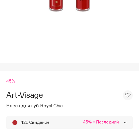
Подарки
Tom Ford
HFC
Для дома
Angiopharm
Техника
KIKO Milano
Estée Lauder
Clarins
0 - 9
45%
100BON
22|11
Art-Visage
Блеск для губ Royal Chic
A
45%
• Последний
421 Свидание
Acqua di Parma
Последний
Acque di Italia
410 Кристалл