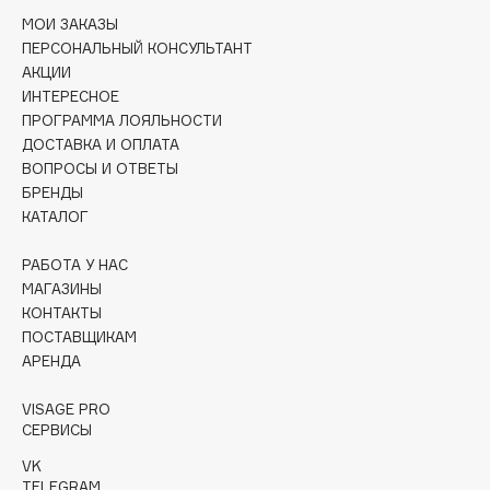
Deonica
МОИ ЗАКАЗЫ
ПЕРСОНАЛЬНЫЙ КОНСУЛЬТАНТ
Dessange
АКЦИИ
Dior
ИНТЕРЕСНОЕ
Divage
ПРОГРАММА ЛОЯЛЬНОСТИ
Dolce & Gabbana
ДОСТАВКА И ОПЛАТА
ВОПРОСЫ И ОТВЕТЫ
Dolomit
БРЕНДЫ
Dorco
КАТАЛОГ
DP Daily Perfection
Dr. Vranjes Firenze
РАБОТА У НАС
МАГАЗИНЫ
Dr.Althea
КОНТАКТЫ
Dr.Ceuracle
ПОСТАВЩИКАМ
Dr.Jart+
АРЕНДА
DSD de Luxe
VISAGE PRO
Dyson
СЕРВИСЫ
VK
TELEGRAM