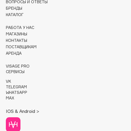
ВОПРОСЫ И ОТВЕТЫ
БРЕНДЫ
Cadence
КАТАЛОГ
Capelli Dorati
Carbon Theory
РАБОТА У НАС
МАГАЗИНЫ
Carmex
КОНТАКТЫ
Carolina Herrera
ПОСТАВЩИКАМ
Catrice
АРЕНДА
Celimax
VISAGE PRO
Cettua
СЕРВИСЫ
Chupa Chups
VK
Clarette
TELEGRAM
WHATSAPP
Clarins
MAX
Clarins Precious
НОВИНКА
Clinique
IOS & Android >
Clive Christian
Club De Nuit