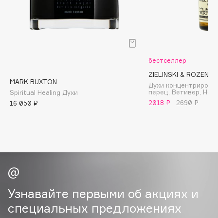
B
Babor
Baffy
Balmain Hair Couture
ЭКСКЛЮЗИВ
бестселлер
Banderas
ZIELINSKI & ROZEN
MARK BUXTON
Basicare
Духи концентрирова
перец, Ветивер, Нер
Spiritual Healing Духи
Batiste
2018 ₽
2690 ₽
16 050 ₽
Beauty Bomb
Beauty Pati
Beautyblades
НОВИНКА
beautyblender
Bebble
Beverly Hills Polo Club
Узнавайте первыми об акциях и
Biodance
специальных предложениях
Bioderma