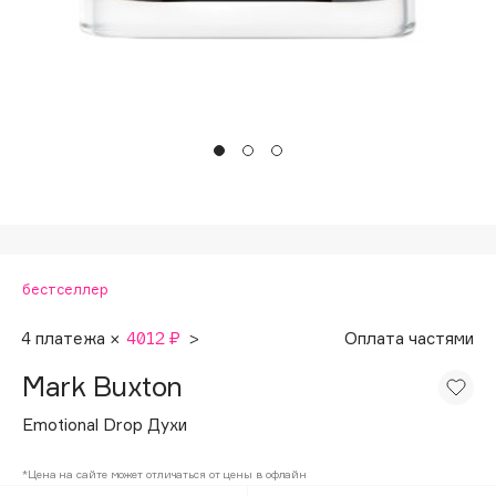
Подарки
Tom Ford
HFC
Для дома
Angiopharm
Техника
KIKO Milano
Estée Lauder
Clarins
0 - 9
бестселлер
100BON
22|11
4 платежа ×
4012 ₽
>
Оплата частями
Mark Buxton
A
Emotional Drop Духи
Acqua di Parma
*Цена на сайте может отличаться от цены в офлайн
Acque di Italia