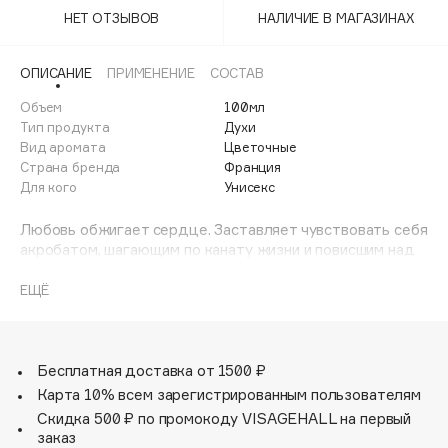
Adele for you
НЕТ ОТЗЫВОВ
НАЛИЧИЕ В МАГАЗИНАХ
Финал лета
Advante
ЭКСКЛЮЗИВ
1 АВГ - 31 АВГ
Aesop
ОПИСАНИЕ
ПРИМЕНЕНИЕ
СОСТАВ
Age Stop
Объем
ЭКСКЛЮЗИВ
100мл
Тип продукта
Духи
AHFA Cosmetics
Вид аромата
Цветочные
Ajmal
Страна бренда
Франция
Для кого
Унисекс
Alix Avien
Allies of Skin
Любовь обжигает сердце. Заставляет чувствовать себя
AMAN
акробатом, шагающим по канату жизни и повисшим над
пропастью… В этот момент на помощь приходит тонкий
Amina Daudova Brushes
и гибкий ветивер со своей уверенной чувственностью.
ЕЩЁ
Amouage
Он ловко балансирует между элегантностью цветов,
Amuleto Di Casa
среди которых ирис и роза, и впечатляющим
сочетанием крыжовника и листьев фиалки.
Angiopharm
ЭКСКЛЮЗИВ
Бесплатная доставка от 1500 ₽
Annbeauty
Emotional Drop раскрывает разные грани благородного
Карта 10% всем зарегистрированным пользователям
ветивера, способного подарить силы: его сухая
Anua
Скидка 500 ₽ по промокоду VISAGEHALL на первый
землистая нота возвращает к истокам, при этом
заказ
Apadent