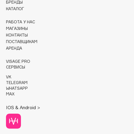
БРЕНДЫ
КАТАЛОГ
Cadence
Capelli Dorati
РАБОТА У НАС
Carbon Theory
МАГАЗИНЫ
КОНТАКТЫ
Carmex
ПОСТАВЩИКАМ
Carolina Herrera
АРЕНДА
Catrice
Celimax
VISAGE PRO
СЕРВИСЫ
Cettua
VK
Chupa Chups
TELEGRAM
Clarette
WHATSAPP
MAX
Clarins
Clarins Precious
IOS & Android >
Clinique
Clive Christian
Club De Nuit