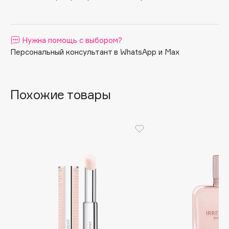
Apagard
Aravia Professional
Нужна помощь с выбором?
Arcadia
Персональный консультант в WhatsApp и Max
Archetype
Architect Demidoff
ARIVE MAKEUP
Похожие товары
Art&Fact
Art-Visage
Artdeco
Astra
Atelier Rebul
Augustinus Bader
Aveda
Avene