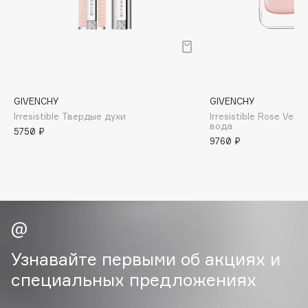
B
Babor
Baffy
Balmain Hair Couture
ЭКСКЛЮЗИВ
Banderas
GIVENCHY
GIVENCHY
Irresistible Твердые духи
Irresistible Rose Vel
Basicare
вода
5750 ₽
Batiste
9760 ₽
Beauty Bomb
Beauty Pati
Beautyblades
НОВИНКА
beautyblender
Bebble
Beverly Hills Polo Club
Узнавайте первыми об акциях и
Biodance
специальных предложениях
Bioderma