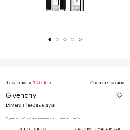
Подарки
Tom Ford
HFC
Для дома
Angiopharm
Техника
KIKO Milano
Estée Lauder
Clarins
0 - 9
100BON
4 платежа ×
1437 ₽
>
Оплата частями
22|11
Givenchy
A
L'Interdit Твердые духи
Acqua di Parma
*Цена на сайте может отличаться от цены в офлайн
Acque di Italia
НЕТ ОТЗЫВОВ
НАЛИЧИЕ В МАГАЗИНАХ