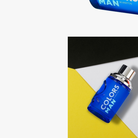
D
d'Alba
Dior
DABO
Divage
DARLING*
Dolce & Gabbana
Darphin
Dolomit
Davines
Dorco
Deonica
DP Daily Perfection
Dessange
Dr. Vranjes Firenze
E
Eat My
Ella Bartsueva Brushes
Ecolatier
EMBRACE Haircare
Ecotools
Emmanuelle Jane
EGIA
Enough