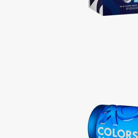
BLOME
C
Cadence
Chupa Chups
Capelli Dorati
Clarette
Carbon Theory
Clarins
Carmex
Clarins Precious
НОВИНКА
Carolina Herrera
Clinique
Catrice
Clive Christian
Celimax
Club De Nuit
Cettua
Collagenina