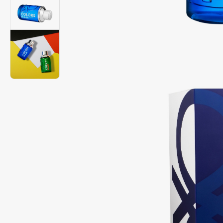
Подарки
0 - 9
Для дома
100BON
22|11
Техника
A
Acqua di Parma
Amina Daudova Brushes
Acque di Italia
Amouage
Adele for you
Amuleto Di Casa
Advante
Angiopharm
ЭКСКЛЮЗИВ
ЭКСКЛЮЗИВ
Aesop
Annbeauty
Age Stop
Anua
ЭКСКЛЮЗИВ
Apadent
AHFA Cosmetics
Apagard
Ajmal