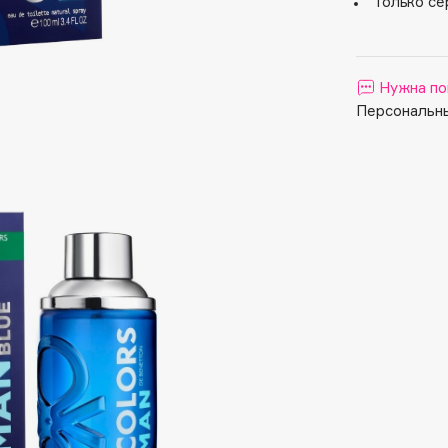
Только се
Aveda
Avene
Нужна по
Персональны
Boadicea The Victorious
Bobbi Brown
BOOMSHOP
BORK
Brunello Cucinelli
Bvlgari
by TERRY
BY WISHTREND
Byredo