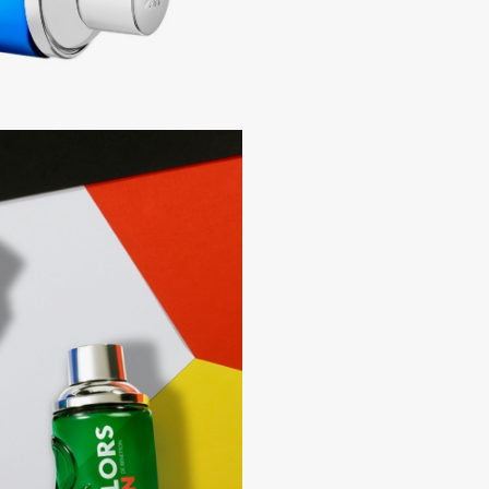
Dr.Althea
Dr.Ceuracle
Dr.Jart+
DSD de Luxe
Dyson
Estrâde
Estée Lauder
Etat Pur
Etude House