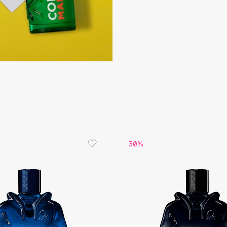
Etude organix
Eva Mosaic
Ex Nihilo
EXOARI L
Fragrance Du Bois
30%
Frederic Malle
Frudia
Funny Organix