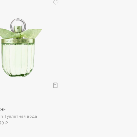
Institute Estelare
Instytutum
invisibobble
IS Clinical
Jo Malone London
CRET
Juliette Has A Gun
esh Туалетная вода
Juvena
49 ₽