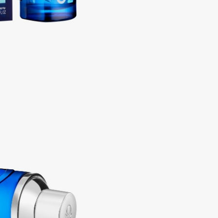
Consly
Corimo
CosRX
Cottolina
Crescina
Cunzite
Curaprox