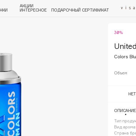
АКЦИИ
НКИ
ИНТЕРЕСНОЕ
ПОДАРОЧНЫЙ СЕРТИФИКАТ
30%
P
Q
R
S
T
U
V
W
Y
Z
А - Я
United
Colors Bl
Объем
Angiopharm
НЕ
KIKO Milano
Estée Lauder
ОПИСАНИЕ
Clarins
Тип проду
Вид арома
Страна бр