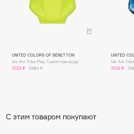
G
Garnier
Giardino Magico
Gecko
Gillette
Geltek
Givenchy
Genosys
Global Keratin
ЭКСКЛЮЗИВ
UNITED COLORS OF BENETTON
UNITED CO
Global White
Geomar
We Are Tribe Play Туалетная вода
We Are Tri
2733 ₽
3904 ₽
2733 ₽
39
H
Hadat Cosmetics
HELIBEAUTY
Hamis
Hempz
С этим товаром покупают
Hapica
HFC