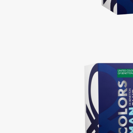
Aravia Professional
Alix Avien
Arcadia
Allies of Skin
Archetype
AMAN
B
Babor
beautyblender
Baffy
Bebble
Balmain Hair Couture
Beverly Hills Polo Club
ЭКСКЛЮЗИВ
Biodance
Banderas
Bioderma
Basicare
Biomed
Batiste
Biorepair
Beauty Bomb
Blanx
Beauty Pati
Blistex
Beautyblades
НОВИНКА