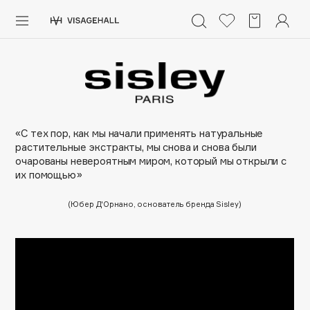
Каталог
Аутлет
0 - 9
A
B
C
D
E
F
G
H
I
J
K
L
M
N
O
P
Q
R
S
Солнечная линия
«С тех пор, как мы начали применять натуральные
Макияж
растительные экстракты, мы снова и снова были
очарованы невероятным миром, который мы открыли с
ПОПУЛЯРНЫЕ
Уход
их помощью»
Ароматы
Dior
(Юбер Д'Орнано, основатель бренда Sisley)
Nashi Argan
Азия
d'Alba
Для мужчин
Zielinski & Rozen
SHIKstudio
Детям
Romanovamakeup