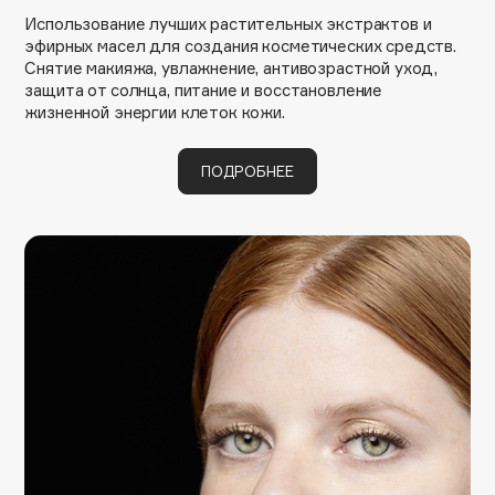
B
Использование лучших растительных экстрактов и
эфирных масел для создания косметических средств.
Babor
Снятие макияжа, увлажнение, антивозрастной уход,
защита от солнца, питание и восстановление
Baffy
жизненной энергии клеток кожи.
Balmain Hair Couture
ЭКСКЛЮЗИВ
Banderas
ПОДРОБНЕЕ
Basicare
Batiste
Beauty Bomb
Beauty Pati
Beautyblades
НОВИНКА
beautyblender
Bebble
Beverly Hills Polo Club
Biodance
Bioderma