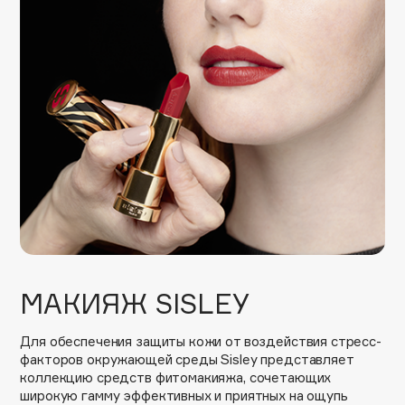
Biomed
Biorepair
Blanx
Blistex
BLOME
Boadicea The Victorious
Bobbi Brown
BOOMSHOP
BORK
Brunello Cucinelli
Bvlgari
by TERRY
МАКИЯЖ SISLEY
BY WISHTREND
Byredo
Для обеспечения защиты кожи от воздействия стресс-
факторов окружающей среды Sisley представляет
коллекцию средств фитомакияжа, сочетающих
C
широкую гамму эффективных и приятных на ощупь