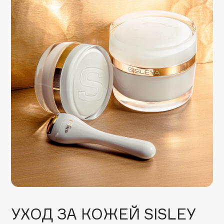
Apagard
Aravia Professional
Arcadia
Archetype
Architect Demidoff
ARIVE MAKEUP
Art&Fact
Art-Visage
Artdeco
Astra
Atelier Rebul
Augustinus Bader
Aveda
Avene
УХОД ЗА КОЖЕЙ SISLEY