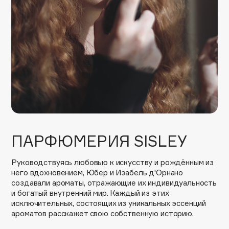
Collagenina
Consly
Corimo
CosRX
Cottolina
Crescina
Cunzite
Curaprox
ПАРФЮМЕРИЯ SISLEY
D
Руководствуясь любовью к искусству и рождённым из
d'Alba
него вдохновением, Юбер и Изабель д'Орнано
DABO
создавали ароматы, отражающие их индивидуальность
и богатый внутренний мир. Каждый из этих
DARLING*
исключительных, состоящих из уникальных эссенций
Darphin
ароматов расскажет свою собственную историю.
Davines