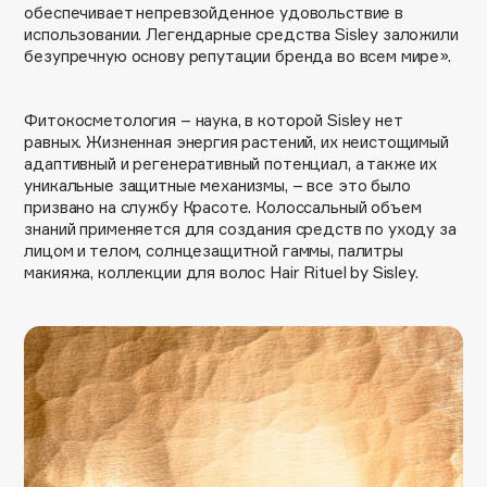
обеспечивает непревзойденное удовольствие в
Adele for you
использовании. Легендарные средства Sisley заложили
Финал лета
Advante
ЭКСКЛЮЗИВ
безупречную основу репутации бренда во всем мире».
1 АВГ - 31 АВГ
Aesop
Age Stop
ЭКСКЛЮЗИВ
Фитокосметология – наука, в которой Sisley нет
равных. Жизненная энергия растений, их неистощимый
AHFA Cosmetics
адаптивный и регенеративный потенциал, а также их
Ajmal
уникальные защитные механизмы, – все это было
Alix Avien
призвано на службу Красоте. Колоссальный объем
знаний применяется для создания средств по уходу за
Allies of Skin
лицом и телом, солнцезащитной гаммы, палитры
AMAN
макияжа, коллекции для волос Hair Rituel by Sisley.
Amina Daudova Brushes
Amouage
Amuleto Di Casa
Angiopharm
ЭКСКЛЮЗИВ
Annbeauty
Anua
Apadent