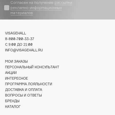
Согласен на получение
рассылки
Fiona Franchimon
рекламно-информационных
материалов
Flipper
FLOEMA
Floraïku
VISAGEHALL
Forlle'd
ЭКСКЛЮЗИВ
8-800-700-33-37
Fragrance Du Bois
C 9:00 ДО 21:00
INFO@VISAGEHALL.RU
Frederic Malle
Frudia
МОИ ЗАКАЗЫ
Funny Organix
ПЕРСОНАЛЬНЫЙ КОНСУЛЬТАНТ
АКЦИИ
ИНТЕРЕСНОЕ
G
ПРОГРАММА ЛОЯЛЬНОСТИ
ДОСТАВКА И ОПЛАТА
Garnier
ВОПРОСЫ И ОТВЕТЫ
БРЕНДЫ
Gecko
КАТАЛОГ
Geltek