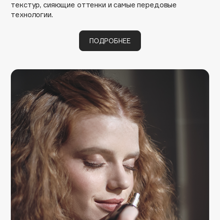
текстур, сияющие оттенки и самые передовые
технологии.
Cadence
Capelli Dorati
ПОДРОБНЕЕ
Carbon Theory
Carmex
Carolina Herrera
Catrice
Celimax
Cettua
Chupa Chups
Clarette
Clarins
Clarins Precious
НОВИНКА
Clinique
Clive Christian
Club De Nuit