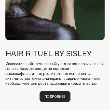
E
Eat My
Ecolatier
Ecotools
EGIA
Eigshow
Elemis
HAIR RITUEL BY SISLEY
Elian Russia
Elie Saab
Инновационный комплексный уход за волосами и кожей
Ella Bartsueva Brushes
головы. Каждое средство содержит
высокоэффективные растительные компоненты,
EMBRACE Haircare
витамины, протеины и минералы, эфирные масла – все
Emmanuelle Jane
необходимое для роста, здоровья и красоты волос.
Enough
EpilProfi
ПОДРОБНЕЕ
Erborian
Essence