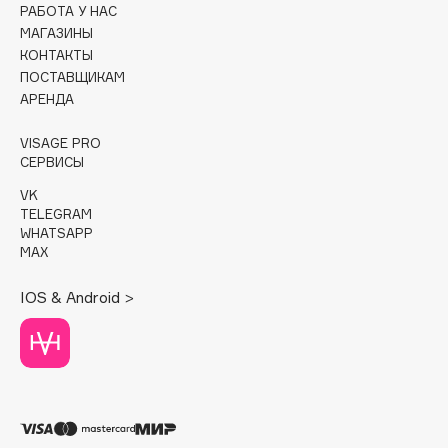
Genosys
ЭКСКЛЮЗИВ
РАБОТА У НАС
МАГАЗИНЫ
Geomar
КОНТАКТЫ
Giardino Magico
ПОСТАВЩИКАМ
Gillette
АРЕНДА
Givenchy
VISAGE PRO
Global Keratin
СЕРВИСЫ
Global White
VK
Gourmandise
TELEGRAM
Grace Day
WHATSAPP
MAX
Guerlain
Guess
IOS & Android >
H
Hadat Cosmetics
Hamis