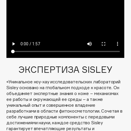
Подарки
Tom Ford
HFC
Для дома
Angiopharm
Техника
KIKO Milano
Estée Lauder
Clarins
0 - 9
ЭКСПЕРТИЗА SISLEY
100BON
«Уникальное ноу-хау исследовательских лабораторий
22|11
Sisley основано на глобальном подходе к красоте. Он
объединяет экспертные знания о коже – механизмах
ее работы и окружающей ее среды – а также
A
уникальный опыт и совершенное владение
разработками в области фитокосметологии. Сочетая в
себе лучшие природные компоненты с передовыми
Acqua di Parma
достижениями науки, каждое средство Sisley
Acque di Italia
гарантирует впечатляющие результаты и