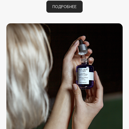
Deonica
ПОДРОБНЕЕ
Dessange
Dior
Divage
Dolce & Gabbana
Dolomit
Dorco
DP Daily Perfection
Dr. Vranjes Firenze
Dr.Althea
Dr.Ceuracle
Dr.Jart+
DSD de Luxe
Dyson