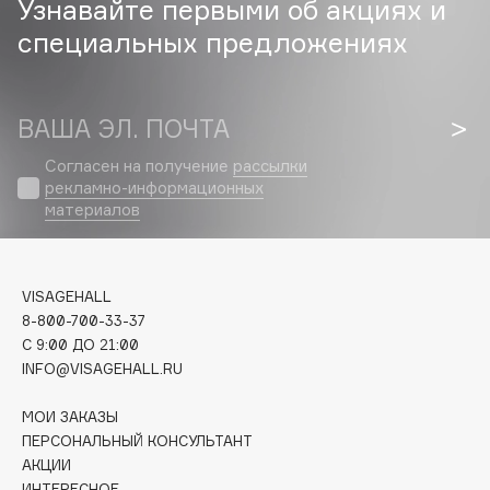
Узнавайте первыми об акциях и
специальных предложениях
Cadence
Capelli Dorati
Carbon Theory
ВАША ЭЛ. ПОЧТА
Carmex
Carolina Herrera
Согласен на получение
рассылки
рекламно-информационных
Catrice
материалов
Celimax
Cettua
Chupa Chups
VISAGEHALL
Clarette
8-800-700-33-37
C 9:00 ДО 21:00
Clarins
INFO@VISAGEHALL.RU
Clarins Precious
НОВИНКА
Clinique
МОИ ЗАКАЗЫ
ПЕРСОНАЛЬНЫЙ КОНСУЛЬТАНТ
Clive Christian
АКЦИИ
Club De Nuit
ИНТЕРЕСНОЕ