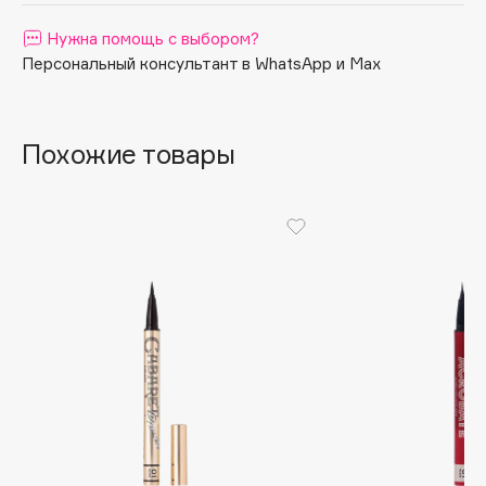
Apagard
Нужна помощь с выбором?
Aravia Professional
Персональный консультант в WhatsApp и Max
Arcadia
Archetype
Похожие товары
Architect Demidoff
ARIVE MAKEUP
Art&Fact
Art-Visage
Artdeco
Astra
Atelier Rebul
Augustinus Bader
Aveda
Avene