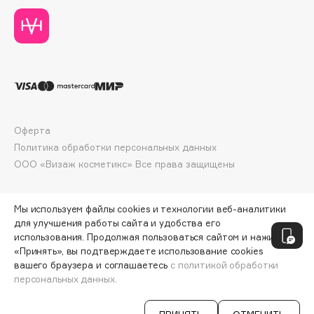
Deonica
Dessange
Dior
Divage
Dolce & Gabbana
Dolomit
Dorco
Оферта
Политика обработки персональных данных
DP Daily Perfection
ООО «Визаж косметикс» Все права защищены
Dr. Vranjes Firenze
Dr.Althea
Dr.Ceuracle
Мы используем файлы cookies и технологии веб-аналитики
для улучшения работы сайта и удобства его
Dr.Jart+
использования. Продолжая пользоваться сайтом и нажимая
DSD de Luxe
«Принять», вы подтверждаете использование cookies
вашего браузера и соглашаетесь
с политикой обработки
Dyson
персональных данных.
ДОБАВИТЬ В КОРЗИНУ
378 ₽
581 ₽