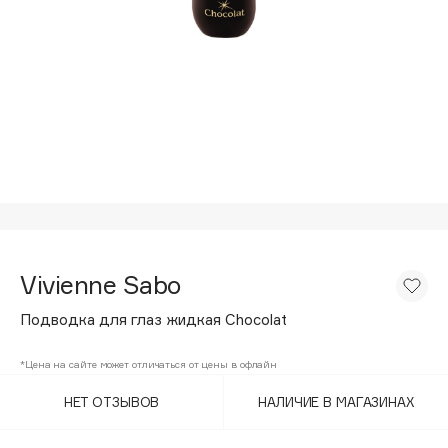
Подарки
Tom Ford
HFC
Для дома
Angiopharm
Техника
KIKO Milano
Estée Lauder
Clarins
0 - 9
100BON
Vivienne Sabo
22|11
Подводка для глаз жидкая Chocolat
A
*Цена на сайте может отличаться от цены в офлайн
НЕТ ОТЗЫВОВ
НАЛИЧИЕ В МАГАЗИНАХ
Acqua di Parma
Acque di Italia