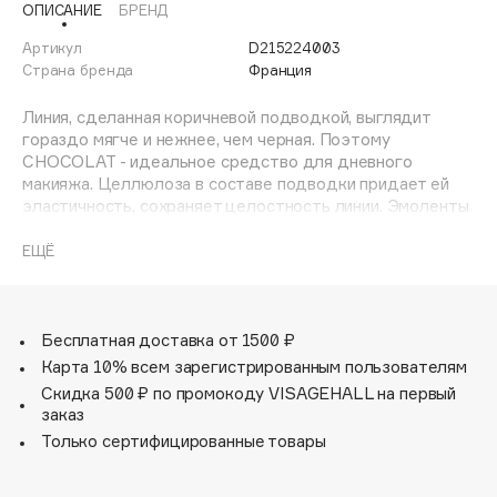
ОПИСАНИЕ
БРЕНД
Adele for you
Финал лета
Advante
Артикул
D215224003
ЭКСКЛЮЗИВ
Страна бренда
Франция
1 АВГ - 31 АВГ
Aesop
Age Stop
Линия, сделанная коричневой подводкой, выглядит
ЭКСКЛЮЗИВ
гораздо мягче и нежнее, чем черная. Поэтому
AHFA Cosmetics
CHOCOLAT - идеальное средство для дневного
Ajmal
макияжа. Целлюлоза в составе подводки придает ей
эластичность, сохраняет целостность линии. Эмоленты
Alix Avien
увлажняют. Эта стойкая жидкая подводка с
Allies of Skin
ультратонким аппликатором быстро высыхает,
ЕЩЁ
AMAN
идеально держится на веках, не растрескиваясь.
Удобный фетровый аппликатор позволяет точного и
Amina Daudova Brushes
аккуратного нанесения линии любой ширины.
Amouage
Бесплатная доставка от 1500 ₽
Amuleto Di Casa
Карта 10% всем зарегистрированным пользователям
Скидка 500 ₽ по промокоду VISAGEHALL на первый
Angiopharm
ЭКСКЛЮЗИВ
заказ
Annbeauty
Только сертифицированные товары
Anua
Apadent