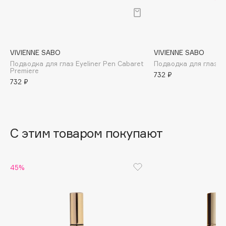
B
Babor
Baffy
VIVIENNE SABO
VIVIENNE SABO
Balmain Hair Couture
ЭКСКЛЮЗИВ
Подводка для глаз Eyeliner Pen Cabaret
Подводка для глаз A
Premiere
Banderas
732 ₽
732 ₽
Basicare
Batiste
Beauty Bomb
Beauty Pati
С этим товаром покупают
Beautyblades
НОВИНКА
beautyblender
45%
Bebble
Beverly Hills Polo Club
Biodance
Bioderma