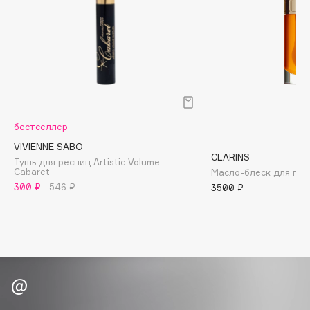
Biomed
Biorepair
Blanx
Blistex
BLOME
Boadicea The Victorious
Bobbi Brown
бестселлер
BOOMSHOP
VIVIENNE SABO
CLARINS
BORK
Тушь для ресниц Artistic Volume
Cabaret
Масло-блеск для губ 
Brunello Cucinelli
300 ₽
546 ₽
3500 ₽
Bvlgari
by TERRY
BY WISHTREND
Byredo
C