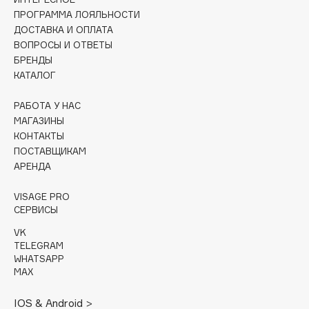
Collagenina
ПРОГРАММА ЛОЯЛЬНОСТИ
Consly
ДОСТАВКА И ОПЛАТА
ВОПРОСЫ И ОТВЕТЫ
Corimo
БРЕНДЫ
CosRX
КАТАЛОГ
Cottolina
Crescina
РАБОТА У НАС
МАГАЗИНЫ
Cunzite
КОНТАКТЫ
Curaprox
ПОСТАВЩИКАМ
АРЕНДА
D
VISAGE PRO
СЕРВИСЫ
d'Alba
VK
DABO
TELEGRAM
WHATSAPP
DARLING*
MAX
Darphin
Davines
IOS & Android >