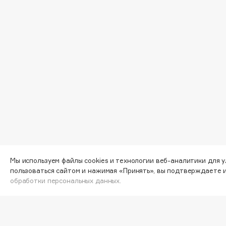
EGIA
EpilProfi
Eigshow
Erborian
Elemis
Essence
Elian Russia
Essential Parfums Paris
Elie Saab
Estrâde
F
FANE
Flipper
Farmstay
FLOEMA
Мы используем файлы cookies и технологии веб-аналитики для 
Felce Azzurra
Floraïku
пользоваться сайтом и нажимая «Принять», вы подтверждаете 
обработки персональных данных.
Fillerina
Forlle'd
ЭКСКЛЮЗИВ
Fiona Franchimon