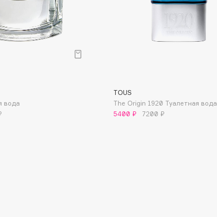
Consly
Corimo
TOUS
CosRX
я вода
The Origin 1920 Туалетная вода
₽
5400 ₽
7200 ₽
Cottolina
Crescina
Cunzite
Curaprox