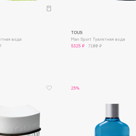
Aveda
Avene
TOUS
летная вода
Man Sport Туалетная вода
₽
5325 ₽
7100 ₽
Boadicea The Victorious
Bobbi Brown
BOOMSHOP
25%
BORK
Brunello Cucinelli
Bvlgari
by TERRY
BY WISHTREND
Byredo