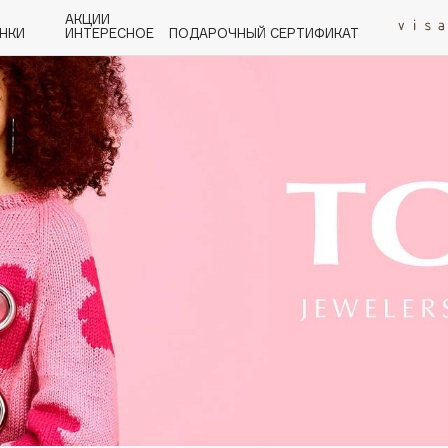
АКЦИИ
НКИ
ИНТЕРЕСНОЕ
ПОДАРОЧНЫЙ СЕРТИФИКАТ
P
Q
R
S
T
U
V
W
Y
Z
А - Я
Angiopharm
KIKO Milano
Estée Lauder
Clarins