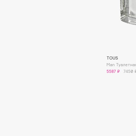
BLOME
C
Cadence
Chupa Chups
Capelli Dorati
Clarette
TOUS
Carbon Theory
Clarins
Man Туалетна
5587 ₽
7450 
Carmex
Clarins Precious
Carolina Herrera
Clinique
Catrice
Clive Christian
Celimax
Club De Nuit
Cettua
Collagenina