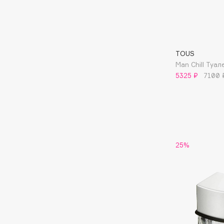
Aravia Professional
Alix Avien
Arcadia
Allies of Skin
Archetype
AMAN
TOUS
Man Chill Туа
5325 ₽
7100 
B
Babor
beautyblender
Baffy
Bebble
Balmain Hair Couture
Beverly Hills Polo Club
ЭКСКЛЮЗИВ
25%
Biodance
Banderas
Bioderma
Basicare
Biomed
Batiste
Biorepair
Beauty Bomb
Blanx
Beauty Pati
Blistex
Beautyblades
НОВИНКА