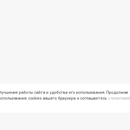
Eva Mosaic
Ex Nihilo
EXOARI L
Fragrance Du Bois
Frederic Malle
улучшения работы сайта и удобства его использования. Продолжая
Frudia
использование cookies вашего браузера и соглашаетесь
с политико
Funny Organix