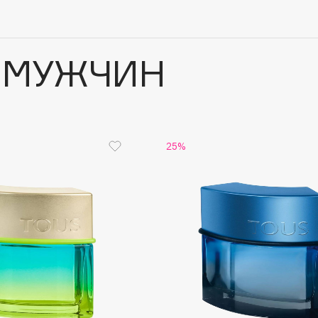
 МУЖЧИН
25%
Architect Demidoff
ARIVE MAKEUP
Art&Fact
Art-Visage
Artdeco
Astra
Atelier Rebul
Augustinus Bader