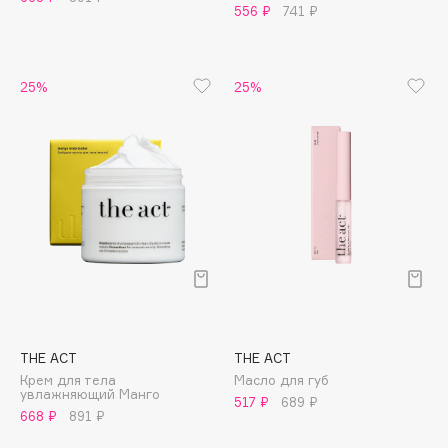
B
556 ₽
741 ₽
Babor
Baffy
25%
25%
Balmain Hair Couture
ЭКСКЛЮЗИВ
Banderas
Basicare
Batiste
Beauty Bomb
Beauty Pati
Beautyblades
НОВИНКА
beautyblender
Bebble
THE ACT
THE ACT
Beverly Hills Polo Club
Крем для тела
Масло для губ
увлажняющий Манго
Biodance
517 ₽
689 ₽
668 ₽
891 ₽
Bioderma