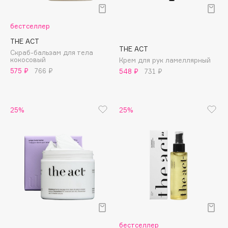
Подарки
Tom Ford
HFC
Для дома
бестселлер
Angiopharm
THE ACT
Техника
KIKO Milano
THE ACT
Скраб-бальзам для тела
кокосовый
Estée Lauder
Крем для рук ламеллярный
575 ₽
766 ₽
548 ₽
731 ₽
Clarins
0 - 9
25%
25%
100BON
22|11
A
Acqua di Parma
Acque di Italia
бестселлер