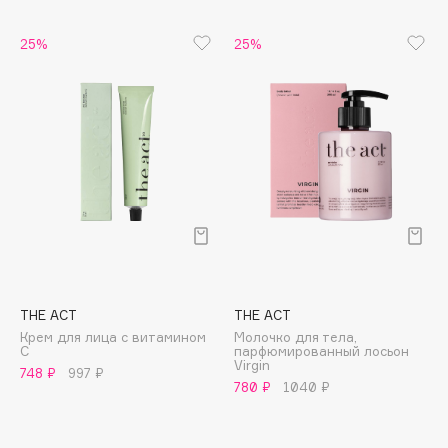
Biomed
Biorepair
25%
25%
Blanx
Blistex
BLOME
Boadicea The Victorious
Bobbi Brown
BOOMSHOP
BORK
Brunello Cucinelli
Bvlgari
by TERRY
THE ACT
THE ACT
Крем для лица с витамином
Молочко для тела,
BY WISHTREND
C
парфюмированный лосьон
Virgin
Byredo
748 ₽
997 ₽
780 ₽
1040 ₽
C