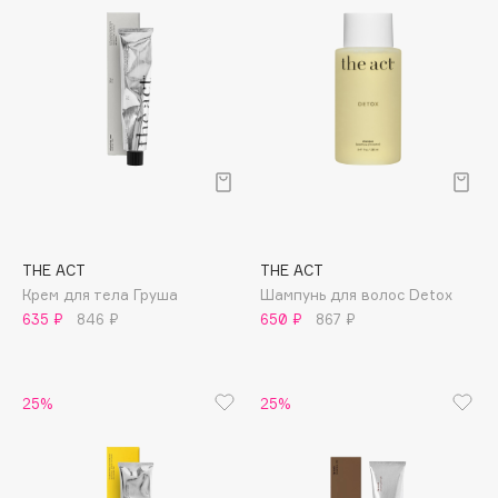
Collagenina
Consly
Corimo
CosRX
Cottolina
Crescina
Cunzite
Curaprox
THE ACT
THE ACT
Крем для тела Груша
Шампунь для волос Detox
D
635 ₽
846 ₽
650 ₽
867 ₽
d'Alba
DABO
25%
25%
DARLING*
Darphin
Davines