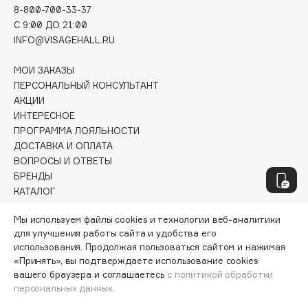
8-800-700-33-37
Fillerina
C 9:00 ДО 21:00
Fiona Franchimon
INFO@VISAGEHALL.RU
Flipper
МОИ ЗАКАЗЫ
FLOEMA
ПЕРСОНАЛЬНЫЙ КОНСУЛЬТАНТ
Floraïku
АКЦИИ
Forlle'd
ЭКСКЛЮЗИВ
ИНТЕРЕСНОЕ
ПРОГРАММА ЛОЯЛЬНОСТИ
Fragrance Du Bois
ДОСТАВКА И ОПЛАТА
Frederic Malle
ВОПРОСЫ И ОТВЕТЫ
Frudia
БРЕНДЫ
Funny Organix
КАТАЛОГ
Мы используем файлы cookies и технологии веб-аналитики
РАБОТА У НАС
для улучшения работы сайта и удобства его
G
МАГАЗИНЫ
использования. Продолжая пользоваться сайтом и нажимая
КОНТАКТЫ
«Принять», вы подтверждаете использование cookies
ПОСТАВЩИКАМ
Garnier
вашего браузера и соглашаетесь
с политикой обработки
АРЕНДА
персональных данных.
Gecko