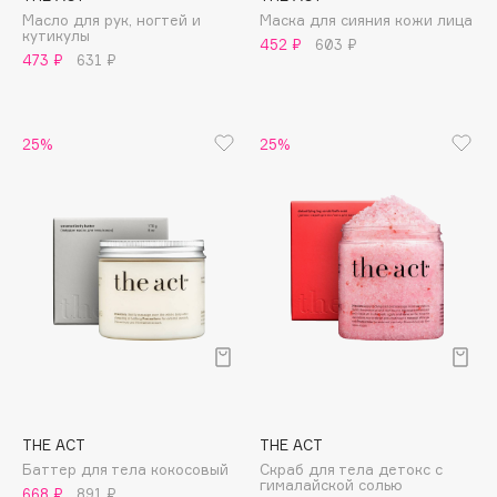
Масло для рук, ногтей и
Маска для сияния кожи лица
Apagard
кутикулы
452 ₽
603 ₽
Aravia Professional
473 ₽
631 ₽
Arcadia
Archetype
25%
25%
Architect Demidoff
ARIVE MAKEUP
Art&Fact
Art-Visage
Artdeco
Astra
Atelier Rebul
Augustinus Bader
Aveda
Avene
THE ACT
THE ACT
Баттер для тела кокосовый
Скраб для тела детокс с
гималайской солью
668 ₽
891 ₽