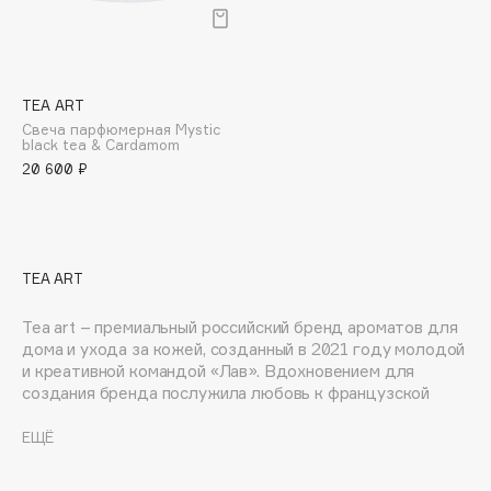
Подарки
Tom Ford
HFC
Для дома
Angiopharm
Техника
KIKO Milano
TEA ART
Estée Lauder
Свеча парфюмерная Mystic
black tea & Cardamom
Clarins
20 600 ₽
0 - 9
TEA ART
100BON
22|11
Tea art – премиальный российский бренд ароматов для
дома и ухода за кожей, созданный в 2021 году молодой
и креативной командой «Лав». Вдохновением для
A
создания бренда послужила любовь к французской
парфюмерии и классической чайной церемонии.
Продукция Tea art разработана совместно лучшими
ЕЩЁ
Acqua di Parma
европейскими и российскими технологами и
Acque di Italia
парфюмерами. Ароматы для дома и уход для лица и