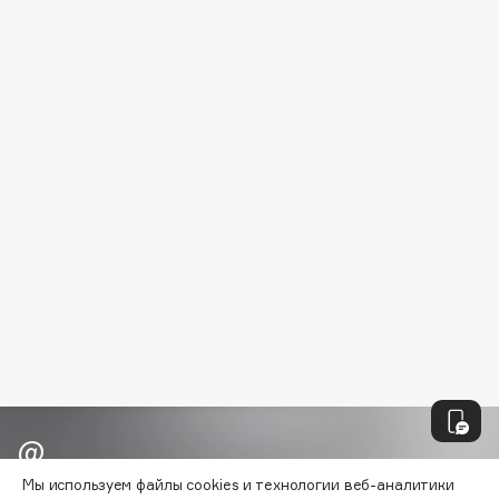
B
Babor
Baffy
Balmain Hair Couture
ЭКСКЛЮЗИВ
Banderas
Basicare
Batiste
Beauty Bomb
Beauty Pati
Beautyblades
НОВИНКА
beautyblender
Bebble
Beverly Hills Polo Club
Biodance
Bioderma
Мы используем файлы cookies и технологии веб-аналитики