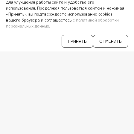
Узнавайте первыми об акциях и
Biomed
для улучшения работы сайта и удобства его
специальных предложениях
использования. Продолжая пользоваться сайтом и нажимая
Biorepair
«Принять», вы подтверждаете использование cookies
Blanx
вашего браузера и соглашаетесь
с политикой обработки
персональных данных.
Blistex
ВАША ЭЛ. ПОЧТА
BLOME
ПРИНЯТЬ
ОТМЕНИТЬ
Согласен на получение
рассылки
Boadicea The Victorious
рекламно-информационных
Bobbi Brown
материалов
BOOMSHOP
BORK
Brunello Cucinelli
VISAGEHALL
Bvlgari
8-800-700-33-37
C 9:00 ДО 21:00
by TERRY
INFO@VISAGEHALL.RU
BY WISHTREND
Byredo
МОИ ЗАКАЗЫ
ПЕРСОНАЛЬНЫЙ КОНСУЛЬТАНТ
АКЦИИ
C
ИНТЕРЕСНОЕ