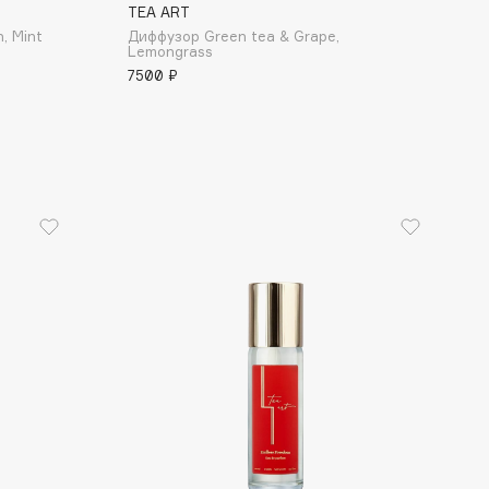
TEA ART
, Mint
Диффузор Green tea & Grape,
Lemongrass
7500 ₽