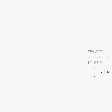
I
I Love My Hair
INGLOT
Iceberg
Initio
Icon Skin
Insight Professional
Influence Beauty
Institut Esthederm
TEA ART
Woody Cherry
12 100 ₽
J
УЗНАТ
James Read
Janeke
Jan Marini
Jimmy Choo
ЭКСКЛЮЗИВ
JMsolution
Jane Iredale