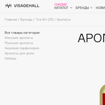
СКИДКИ
КАТАЛОГ
БРЕНДЫ
НОВИ
Главная
/
Бренды
/
Tea Art
(25)
/
Ароматы
Аутлет
Все товары категории
АРО
0 - 9
A
B
C
D
E
F
G
H
I
J
K
L
M
N
O
Солнечная линия
Женские ароматы
Мужские ароматы
Макияж
Нишевая парфюмерия
Ароматы для дома
ПОПУЛЯРНЫЕ
Уход
Наборы
Ароматы
Dior
SHIKstudio
Nashi Argan
Romanovamakeup
Азия
d'Alba
Tom Ford
Для мужчин
Zielinski & Rozen
HFC
Детям