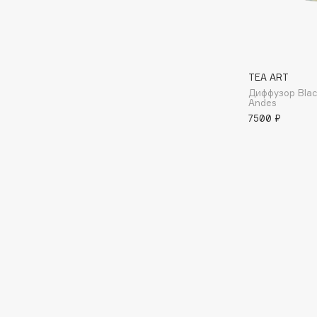
G
Garnier
Giardino Magico
Gecko
Gillette
TEA ART
Geltek
Givenchy
Диффузор Black
Andes
Genosys
Global Keratin
ЭКСКЛЮЗИВ
7500 ₽
Global White
Geomar
H
Hadat Cosmetics
HELIBEAUTY
Hamis
Hempz
Hapica
HFC