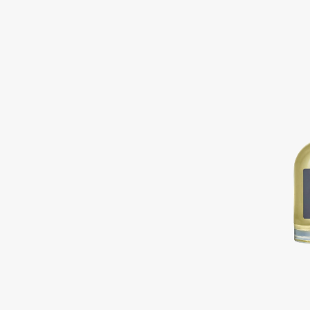
D
d'Alba
Dior
DABO
Divage
DARLING*
Dolce & Gabbana
Darphin
Dolomit
Davines
Dorco
Deonica
DP Daily Perfection
Dessange
Dr. Vranjes Firenze
E
Eat My
Ella Bartsueva Brushes
Ecolatier
EMBRACE Haircare
Ecotools
Emmanuelle Jane
EGIA
Enough