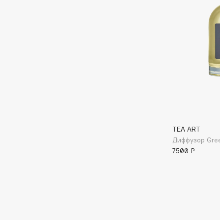
Aravia Professional
Alix Avien
Arcadia
Allies of Skin
Archetype
AMAN
B
Babor
beautyblender
Baffy
Bebble
Balmain Hair Couture
Beverly Hills Polo Club
TEA ART
ЭКСКЛЮЗИВ
Диффузор Green
Biodance
Banderas
7500 ₽
Bioderma
Basicare
Biomed
Batiste
Biorepair
Beauty Bomb
Blanx
Beauty Pati
Blistex
Beautyblades
НОВИНКА