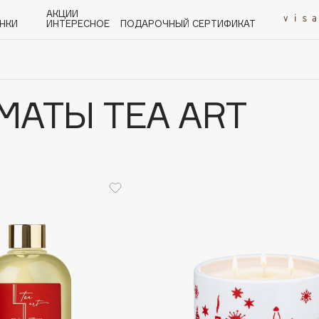
АКЦИИ
НКИ
ИНТЕРЕСНОЕ
ПОДАРОЧНЫЙ СЕРТИФИКАТ
МАТЫ TEA ART
P
Q
R
S
T
U
V
W
Y
Z
А - Я
Angiopharm
KIKO Milano
Estée Lauder
Clarins