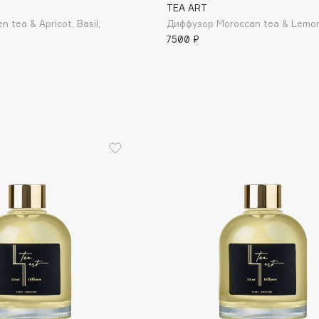
TEA ART
Etude organix
 tea & Apricot, Basil,
Диффузор Moroccan tea & Lemon
Eva Mosaic
7500 ₽
Ex Nihilo
EXOARI L
Fragrance Du Bois
Frederic Malle
Frudia
Funny Organix