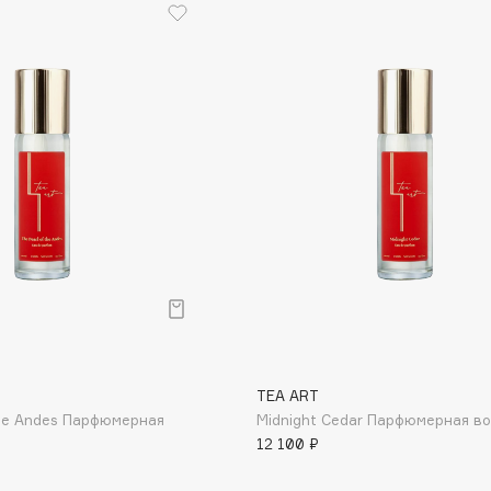
Consly
Corimo
CosRX
Cottolina
Crescina
Cunzite
Curaprox
TEA ART
the Andes Парфюмерная
Midnight Сedar Парфюмерная в
12 100 ₽