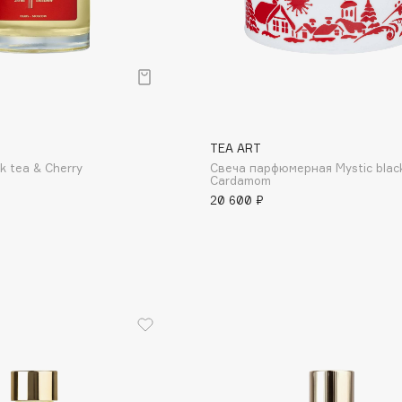
TEA ART
k tea & Cherry
Свеча парфюмерная Mystic blac
Cardamom
20 600 ₽
Architect Demidoff
ARIVE MAKEUP
Art&Fact
Art-Visage
Artdeco
Astra
Atelier Rebul
Augustinus Bader