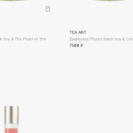
Gourmandise
Grace Day
TEA ART
Guerlain
 tea & The Pearl of the
Диффузор Mystic black tea & C
7500 ₽
Guess
Holika Holika
Holly Polly
Holy Land