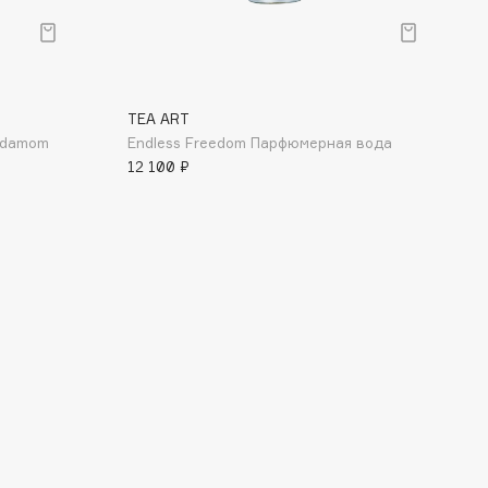
TEA ART
ardamom
Endless Freedom Парфюмерная вода
12 100 ₽