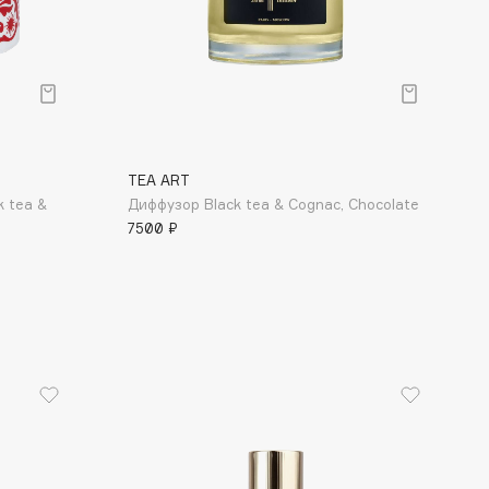
Финал лета
Парфюм для тебя
1 АВГ - 31 АВГ
5 АВГ - 9 АВГ
TEA ART
k tea &
Диффузор Black tea & Cognac, Chocolate
7500 ₽