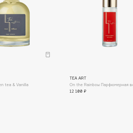
Aveda
Avene
Boadicea The Victorious
Bobbi Brown
BOOMSHOP
TEA ART
 tea & Vanilla
On the Rainbow Парфюмерная в
BORK
12 100 ₽
Brunello Cucinelli
Bvlgari
by TERRY
BY WISHTREND
Byredo