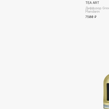
TEA ART
Eigshow
EpilProfi
Диффузор Green
Mandarin
Elemis
Erborian
7500 ₽
Elian Russia
Essence
Elie Saab
Essential Parfums Paris
F
FANE
Flipper
Farmstay
FLOEMA
Felce Azzurra
Floraïku
Fillerina
Forlle'd
ЭКСКЛЮЗИВ
Fiona Franchimon