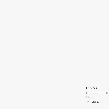
BLOME
C
Cadence
Chupa Chups
Capelli Dorati
Clarette
Carbon Theory
Clarins
Carmex
Clarins Precious
НОВИНКА
Carolina Herrera
Clinique
Catrice
Clive Christian
Celimax
Club De Nuit
Cettua
Collagenina
TEA ART
The Pearl of 
вода
12 100 ₽