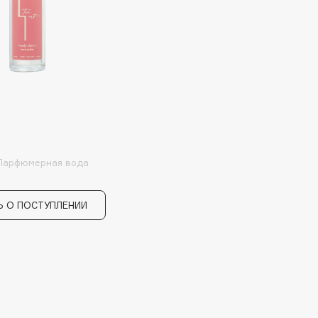
Institute Estelare
Instytutum
invisibobble
IS Clinical
 Парфюмерная вода
Ь О ПОСТУПЛЕНИИ
Jo Malone London
Juliette Has A Gun
Juvena