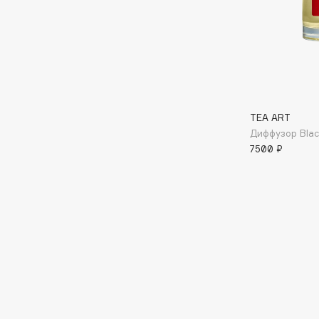
Подарки
0 - 9
Для дома
100BON
22|11
Техника
TEA ART
A
Диффузор Blac
7500 ₽
Acqua di Parma
Amina Daudova Brushes
Acque di Italia
Amouage
Adele for you
Amuleto Di Casa
Advante
Angiopharm
ЭКСКЛЮЗИВ
ЭКСКЛЮЗИВ
Aesop
Annbeauty
Age Stop
Anua
ЭКСКЛЮЗИВ
Apadent
AHFA Cosmetics
Apagard
Ajmal