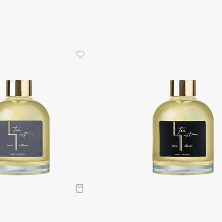
Dr.Althea
Dr.Ceuracle
Dr.Jart+
DSD de Luxe
Dyson
Estrâde
Estée Lauder
Etat Pur
Etude House