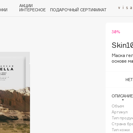
АКЦИИ
НКИ
ИНТЕРЕСНОЕ
ПОДАРОЧНЫЙ СЕРТИФИКАТ
30%
P
Q
R
S
T
U
V
W
Y
Z
А - Я
Skin1
Маска ге
основе м
НЕ
Angiopharm
KIKO Milano
ОПИСАНИЕ
Estée Lauder
Объем
Clarins
Артикул
Тип проду
Страна бр
Тип кожи