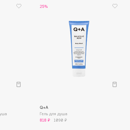
25%
Q+A
душа
Гель для душа
818 ₽
1090 ₽