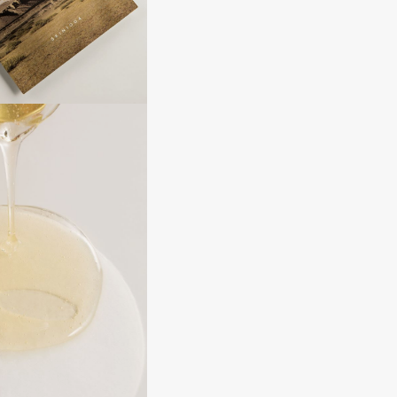
Consly
Corimo
CosRX
Cottolina
Crescina
Cunzite
Curaprox