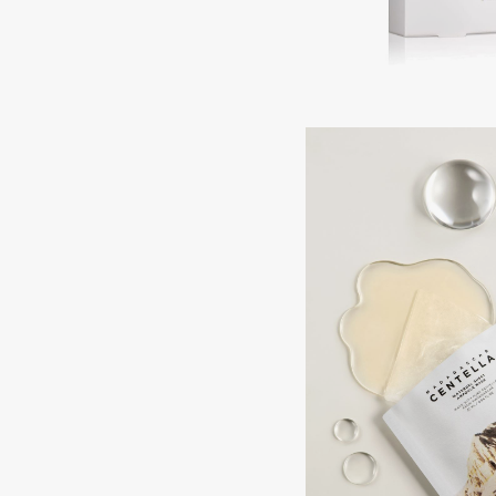
Aravia Professional
Alix Avien
Arcadia
Allies of Skin
Archetype
AMAN
B
Babor
beautyblender
Baffy
Bebble
Balmain Hair Couture
Beverly Hills Polo Club
ЭКСКЛЮЗИВ
Biodance
Banderas
Bioderma
Basicare
Biomed
Batiste
Biorepair
Beauty Bomb
Blanx
Beauty Pati
Blistex
Beautyblades
НОВИНКА