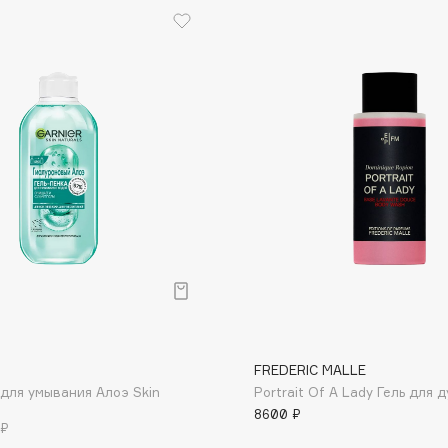
Gourmandise
Grace Day
Guerlain
Guess
Holika Holika
FREDERIC MALLE
Holly Polly
 для умывания Алоэ Skin
Portrait Of A Lady Гель для 
Holy Land
8600 ₽
 ₽