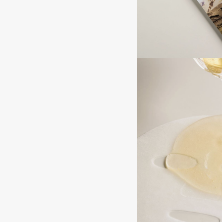
BLOME
C
Cadence
Chupa Chups
Capelli Dorati
Clarette
Carbon Theory
Clarins
Carmex
Clarins Precious
Carolina Herrera
Clinique
Catrice
Clive Christian
Celimax
Club De Nuit
Cettua
Collagenina