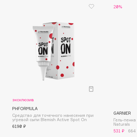
20%
G
Garnier
Giardino Magico
Gecko
Gillette
Geltek
Givenchy
Genosys
Global Keratin
ЭКСКЛЮЗИВ
Global White
Geomar
H
эксклюзив
Hadat Cosmetics
HELIBEAUTY
PHFORMULA
GARNIER
Средство для точечного нанесения при
Hamis
Hempz
угревой сыпи Blemish Active Spot On
Гель-пенка
Hapica
HFC
Naturals
6190 ₽
531 ₽
664