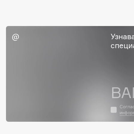
I
I Love My Hair
INGLOT
Узнав
Iceberg
Initio
специ
Icon Skin
Insight Professional
Influence Beauty
Institut Esthederm
ВА
J
James Read
Janeke
Согла
инфор
Jan Marini
Jimmy Choo
ЭКСКЛЮЗИВ
JMsolution
Jane Iredale