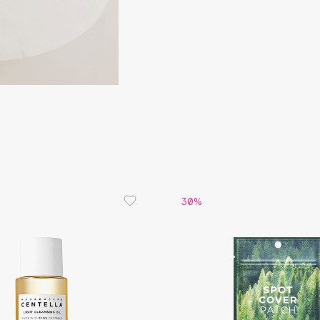
Dr.Althea
Dr.Ceuracle
Dr.Jart+
DSD de Luxe
Dyson
30%
Estée Lauder
Etat Pur
Etude House
Etude organix