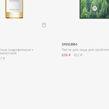
Eva Mosaic
Ex Nihilo
EXOARI L
SKIN1004
лица гидрофильное с
Патчи для лица для пробле
азиатской
638 ₽
912 ₽
7 ₽
Fragrance Du Bois
Frederic Malle
Frudia
Funny Organix