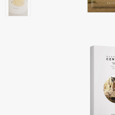
Подарки
0 - 9
Для дома
100BON
22|11
Техника
A
Acqua di Parma
Amina Daudova Brushes
Acque di Italia
Amouage
Adele for you
Amuleto Di Casa
Advante
Angiopharm
ЭКСКЛЮЗИВ
ЭКСКЛЮЗИВ
Aesop
Annbeauty
Age Stop
Anua
ЭКСКЛЮЗИВ
Apadent
AHFA Cosmetics
Apagard
Ajmal