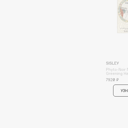
Aravia Professional
Alix Avien
Arcadia
Allies of Skin
Archetype
AMAN
B
Babor
beautyblender
SISLEY
Baffy
Bebble
Phyto-Noir 
Greening Н
Balmain Hair Couture
Beverly Hills Polo Club
ЭКСКЛЮЗИВ
7920 ₽
Biodance
Banderas
УЗН
Bioderma
Basicare
Biomed
Batiste
Biorepair
Beauty Bomb
Blanx
Beauty Pati
Blistex
Beautyblades
НОВИНКА