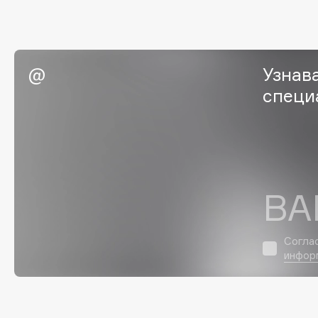
BLOME
Узнав
C
специ
Cadence
Chupa Chups
Capelli Dorati
Clarette
Carbon Theory
Clarins
Carmex
Clarins Precious
Carolina Herrera
Clinique
ВА
Catrice
Clive Christian
Celimax
Club De Nuit
Согла
Cettua
Collagenina
инфор