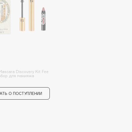
Aveda
Avene
Boadicea The Victorious
Bobbi Brown
Mascara Discovery Kit Fee
абор для макияжа
BOOMSHOP
BORK
АТЬ О ПОСТУПЛЕНИИ
Brunello Cucinelli
Bvlgari
by TERRY
BY WISHTREND
Byredo