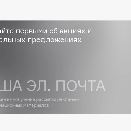
айте первыми об акциях и
альных предложениях
Consly
Corimo
CosRX
Cottolina
Crescina
ША ЭЛ. ПОЧТА
Cunzite
Curaprox
сен на получение
рассылки рекламно-
мационных материалов