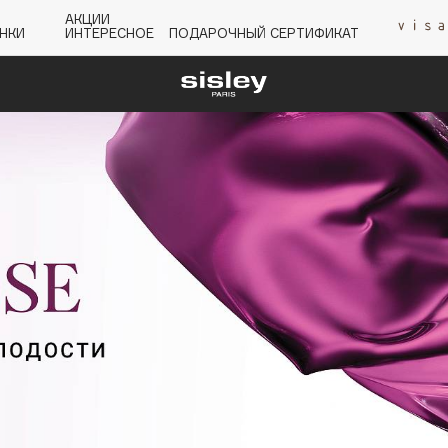
АКЦИИ
НКИ
ИНТЕРЕСНОЕ
ПОДАРОЧНЫЙ СЕРТИФИКАТ
P
Q
R
S
T
U
V
W
Y
Z
А - Я
Angiopharm
KIKO Milano
Estée Lauder
Clarins